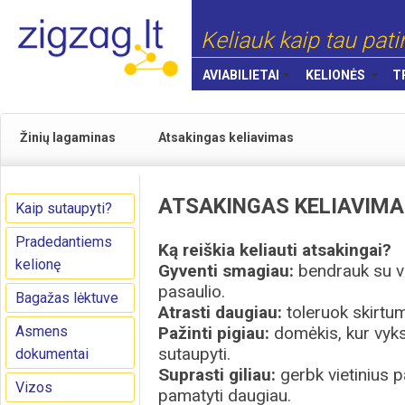
Keliauk kaip tau pati
AVIABILIETAI
KELIONĖS
T
Žinių lagaminas
Atsakingas keliavimas
ATSAKINGAS KELIAVIM
Kaip sutaupyti?
Pradedantiems
Ką reiškia keliauti atsakingai?
kelionę
Gyventi smagiau:
bendrauk su vie
pasaulio.
Bagažas lėktuve
Atrasti daugiau:
toleruok skirtumu
Asmens
Pažinti pigiau:
domėkis, kur vyks
sutaupyti.
dokumentai
Suprasti giliau:
gerbk vietinius pa
Vizos
pamatyti daugiau.