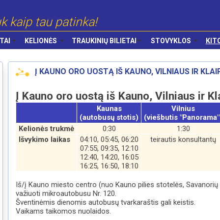
k kaip tau patinka!
TAI
KELIONĖS
TRAUKINIŲ BILIETAI
STOVYKLOS
KIT
Į KAUNO ORO UOSTĄ IŠ KAUNO, VILNIAUS IR KLA
Į Kauno oro uostą iš Kauno, Vilniaus ir K
Kaunas
Vilnius
(autobusų stotis)
(viešbutis "Panorama"
Kelionės trukmė
0:30
1:30
Išvykimo laikas
04:10, 05:45, 06:20
teirautis konsultantų
07:55, 09:35, 12:10
12:40, 14:20, 16:05
16:25, 16:50, 18:10
Iš/į Kauno miesto centro (nuo Kauno pilies stotelės, Savanorių
važiuoti mikroautobusu Nr. 120.
Šventinėmis dienomis autobusų tvarkaraštis gali keistis.
Vaikams taikomos nuolaidos.