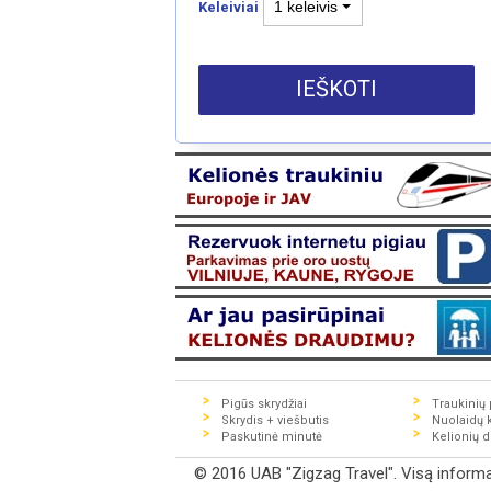
1 keleivis
Keleiviai
IEŠKOTI
Pigūs skrydžiai
Traukinių p
Skrydis + viešbutis
Nuolaidų 
Paskutinė minutė
Kelionių 
© 2016 UAB "Zigzag Travel". Visą informaci