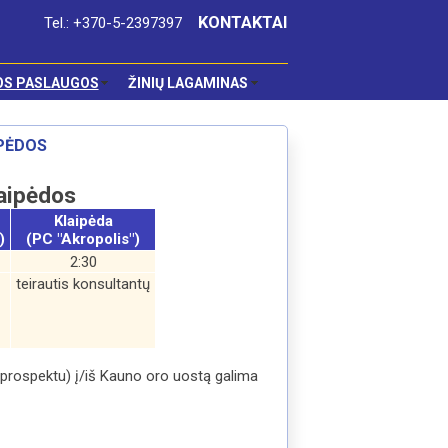
KONTAKTAI
Tel.: +370-5-2397397
OS PASLAUGOS
ŽINIŲ LAGAMINAS
IPĖDOS
laipėdos
Klaipėda
)
(PC "Akropolis")
2:30
teirautis konsultantų
 prospektu) į/iš Kauno oro uostą galima