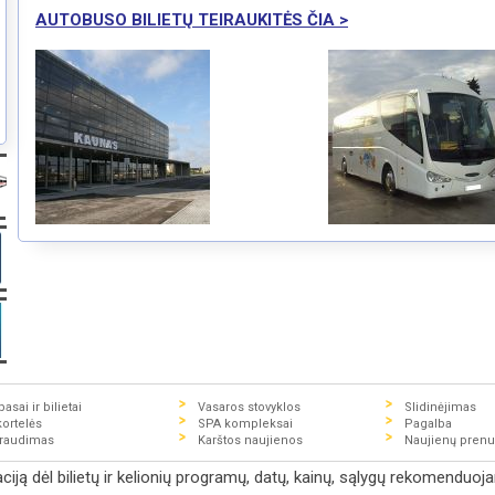
AUTOBUSO BILIETŲ TEIRAUKITĖS ČIA >
asai ir bilietai
Vasaros stovyklos
Slidinėjimas
kortelės
SPA kompleksai
Pagalba
draudimas
Karštos naujienos
Naujienų pren
ją dėl bilietų ir kelionių programų, datų, kainų, sąlygų rekomenduojam