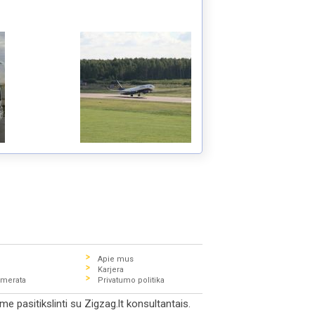
Apie mus
Karjera
umerata
Privatumo politika
e pasitikslinti su Zigzag.lt konsultantais.