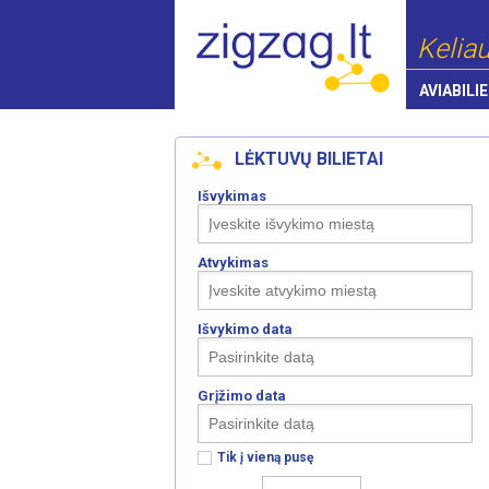
Keliau
AVIABILIE
LĖKTUVŲ BILIETAI
Išvykimas
Atvykimas
Išvykimo data
Grįžimo data
Tik į vieną pusę