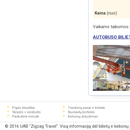
Kaina
(nuo)
Vaikams taikomos 
AUTOBUSO BILIET
Pigūs skrydžiai
Traukinių pasai ir bilietai
Skrydis + viešbutis
Nuolaidų kortelės
Paskutinė minutė
Kelionių draudimas
© 2016 UAB "Zigzag Travel". Visą informaciją dėl bilietų ir kelioni