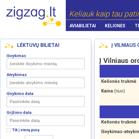
Keliauk kaip tau pati
AVIABILIETAI
KELIONĖS
T
LĖKTUVŲ BILIETAI
Į VILNIAUS
Išvykimas
Į Vilniaus o
Atvykimas
Kelionės trukmė
Kaina
(nuo)
Išvykimo data
Grįžimo data
Kelionės trukmė
Tik į vieną pusę
Išvykimas-atvyki