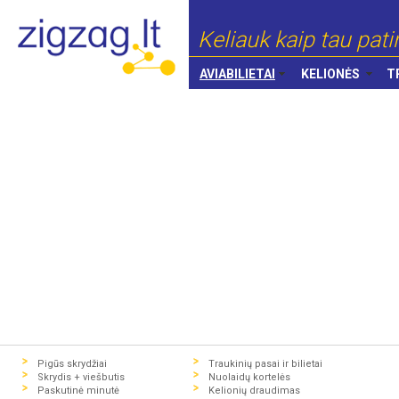
Keliauk kaip tau pati
AVIABILIETAI
KELIONĖS
T
Pigūs skrydžiai
Traukinių pasai ir bilietai
Skrydis + viešbutis
Nuolaidų kortelės
Paskutinė minutė
Kelionių draudimas