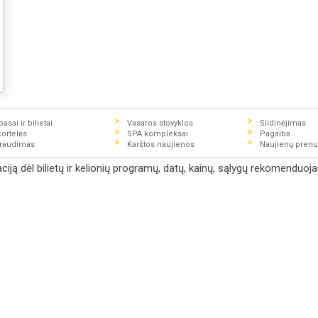
asai ir bilietai
Vasaros stovyklos
Slidinėjimas
kortelės
SPA kompleksai
Pagalba
draudimas
Karštos naujienos
Naujienų pren
ją dėl bilietų ir kelionių programų, datų, kainų, sąlygų rekomenduojam