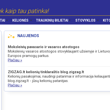
k kaip tau patinka!
TAI
KELIONĖS
TRAUKINIŲ BILIETAI
STOVYKLOS
KIT
NAUJIENOS
Moksleivių pavasario ir vasaros atostogos
Moksleivių vasaros atostogos stovyklaujant užsienyje ir Lietuvoj
Europos pramogų parkus.
Plačiau »
ZIGZAG.lt kelionių tinklaraštis blog.zigzag.lt
Kelionių pasakojimai, naudingi patarimai ir informacija keliaujan
blog.zigzag.lt - jūsų kelionių patarėjas.
Plačiau »