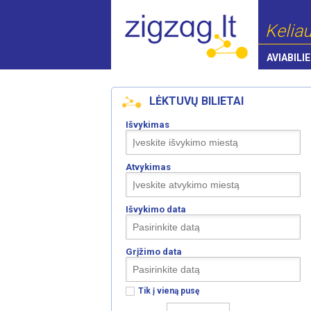
Keliau
AVIABILIE
LĖKTUVŲ BILIETAI
Išvykimas
Atvykimas
Išvykimo data
Grįžimo data
Tik į vieną pusę