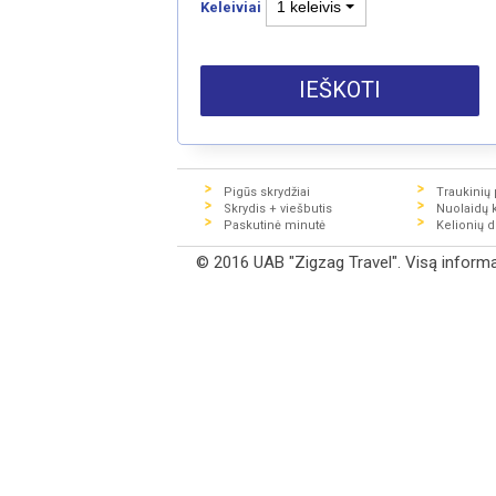
1 keleivis
Keleiviai
IEŠKOTI
Pigūs skrydžiai
Traukinių p
Skrydis + viešbutis
Nuolaidų 
Paskutinė minutė
Kelionių 
© 2016 UAB "Zigzag Travel". Visą informaci