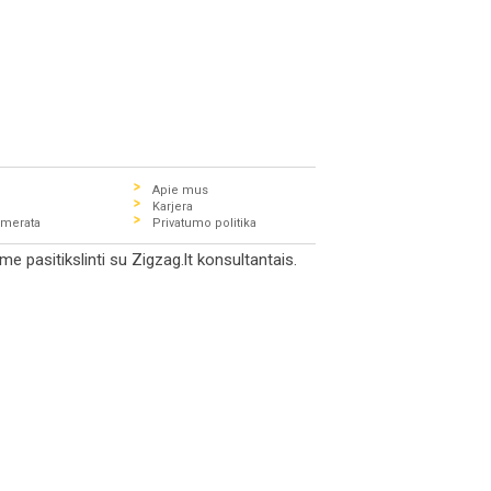
Apie mus
Karjera
umerata
Privatumo politika
e pasitikslinti su Zigzag.lt konsultantais.