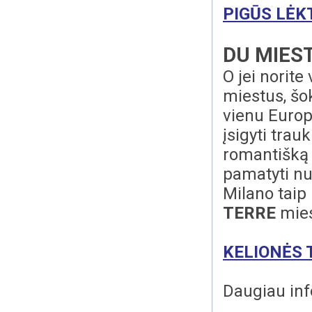
PIGŪS LĖKT
DU MIEST
O jei norite
miestus, šok
vienu Europ
įsigyti trauk
romantišką
pamatyti nu
Milano taip 
TERRE
mies
KELIONĖS 
Daugiau info