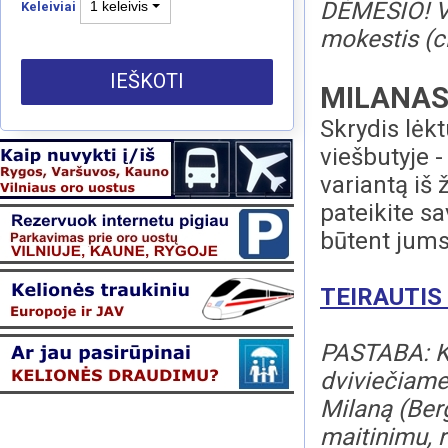
DĖMESIO! V
1 keleivis
Keleiviai
mokestis (ci
IEŠKOTI
MILANAS (
Skrydis lėk
viešbutyje -
variantą iš
pateikite s
būtent jums
TEIRAUTIS
PASTABA: Ka
dviviečiame 
Milaną (Ber
maitinimu, 