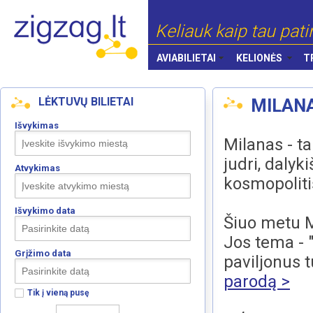
Keliauk kaip tau pati
AVIABILIETAI
KELIONĖS
T
LĖKTUVŲ BILIETAI
MILAN
Išvykimas
Milanas - t
judri, dalyk
Atvykimas
kosmopolitišk
Išvykimo data
Šiuo metu M
Jos tema - 
Grįžimo data
paviljonus t
parodą >
Tik į vieną pusę