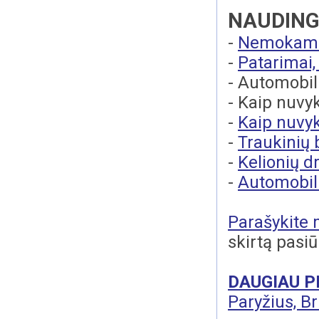
NAUDING
-
Nemokamai
-
Patarimai,
- Automobil
- Kaip nuvy
-
Kaip nuvyk
-
Traukinių b
-
Kelionių 
-
Automobil
Parašykite
skirtą pasiū
DAUGIAU P
Paryžius, Bri