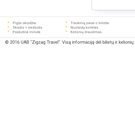
Pigūs skrydžiai
Traukinių pasai ir bilietai
Skrydis + viešbutis
Nuolaidų kortelės
Paskutinė minutė
Kelionių draudimas
© 2016 UAB "Zigzag Travel". Visą informaciją dėl bilietų ir kelioni