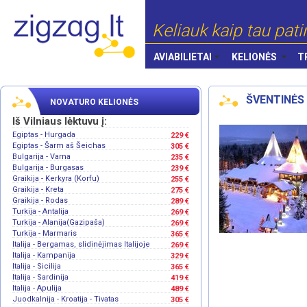
Keliauk kaip tau pati
AVIABILIETAI
KELIONĖS
T
ŠVENTINĖS
NOVATURO KELIONĖS
Iš Vilniaus lėktuvu į:
Egiptas - Hurgada
229 €
Egiptas - Šarm aš Šeichas
305 €
Bulgarija - Varna
235 €
Bulgarija - Burgasas
239 €
Graikija - Kerkyra (Korfu)
255 €
Graikija - Kreta
275 €
Graikija - Rodas
289 €
Turkija - Antalija
269 €
Turkija - Alanija(Gazipaša)
269 €
Turkija - Marmaris
365 €
Italija - Bergamas, slidinėjimas Italijoje
269 €
Italija - Kampanija
329 €
Italija - Sicilija
365 €
Italija - Sardinija
419 €
Italija - Apulija
489 €
Juodkalnija - Kroatija - Tivatas
305 €