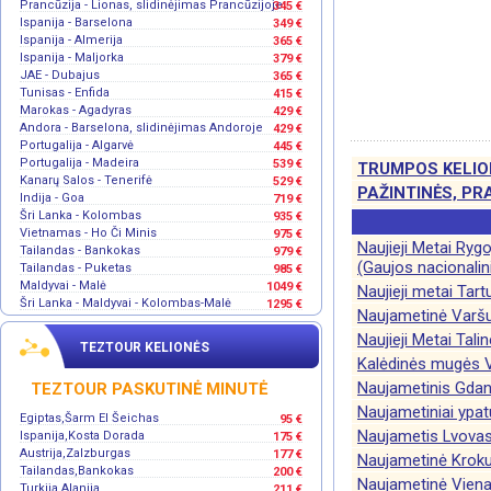
Prancūzija - Lionas, slidinėjimas Prancūzijoje
345 €
Ispanija - Barselona
349 €
Ispanija - Almerija
365 €
Ispanija - Maljorka
379 €
JAE - Dubajus
365 €
Tunisas - Enfida
415 €
Marokas - Agadyras
429 €
Andora - Barselona, slidinėjimas Andoroje
429 €
Portugalija - Algarvė
445 €
Portugalija - Madeira
539 €
TRUMPOS KELION
Kanarų Salos - Tenerifė
529 €
PAŽINTINĖS, PR
Indija - Goa
719 €
Šri Lanka - Kolombas
935 €
Vietnamas - Ho Či Minis
975 €
Naujieji Metai Rygo
Tailandas - Bankokas
979 €
(Gaujos nacionalin
Tailandas - Puketas
985 €
Maldyvai - Malė
1049 €
Naujieji metai Tar
Šri Lanka - Maldyvai - Kolombas-Malė
1295 €
Naujametinė Varš
Naujieji Metai Talin
TEZTOUR KELIONĖS
Kalėdinės mugės V
Naujametinis Gda
TEZTOUR PASKUTINĖ MINUTĖ
Naujametiniai ypa
Egiptas,Šarm El Šeichas
95 €
Naujametis Lvova
Ispanija,Kosta Dorada
175 €
Austrija,Zalzburgas
177 €
Naujametinė Krok
Tailandas,Bankokas
200 €
Naujametinė Vien
Turkija,Alanija
211 €