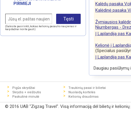
PIRMIEJI
Kalėdų pasaka Voki
Kalėdinė pasaka V
Žymiausios kalėdi
Niurnbergas - Dre
(Galėsite pasirinkti, kokias kelionių pasaulio naujienas ir
kaip dažnai norite gauti)
Į Laplandiją pas K
Kelionė į Laplandij
(Specialus pasiūl
Į Laplandiją pas K
Daugiau pasiūlymų ir
Pigūs skrydžiai
Traukinių pasai ir bilietai
Skrydis + viešbutis
Nuolaidų kortelės
Paskutinė minutė
Kelionių draudimas
© 2016 UAB "Zigzag Travel". Visą informaciją dėl bilietų ir kelioni