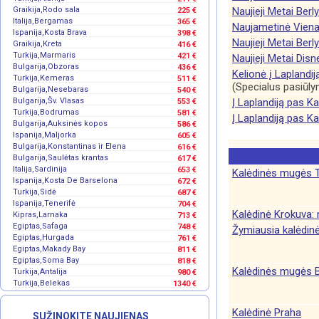
Graikija,Rodo sala
Naujieji Metai Berl
225 €
Italija,Bergamas
365 €
Naujametinė Viena
Ispanija,Kosta Brava
398 €
Naujieji Metai Berl
Graikija,Kreta
416 €
Turkija,Marmaris
421 €
Naujieji Metai Disn
Bulgarija,Obzoras
436 €
Kelionė į Laplandij
Turkija,Kemeras
511 €
(Specialus pasiūl
Bulgarija,Nesebaras
540 €
Bulgarija,Šv. Vlasas
Į Laplandiją pas K
553 €
Turkija,Bodrumas
581 €
Į Laplandiją pas K
Bulgarija,Auksinės kopos
586 €
Ispanija,Maljorka
605 €
Bulgarija,Konstantinas ir Elena
616 €
Bulgarija,Saulėtas krantas
617 €
Italija,Sardinija
653 €
Kalėdinės mugės 
Ispanija,Kosta De Barselona
672 €
Turkija,Sidė
687 €
Ispanija,Tenerifė
704 €
Kalėdinė Krokuva: 
Kipras,Larnaka
713 €
Egiptas,Safaga
748 €
Žymiausia kalėdi
Egiptas,Hurgada
761 €
Egiptas,Makady Bay
811 €
Egiptas,Soma Bay
818 €
Kalėdinės mugės B
Turkija,Antalija
980 €
Turkija,Belekas
1340 €
Kalėdinė Praha
SUŽINOKITE NAUJIENAS