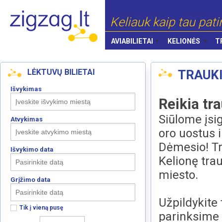
Keliauk kaip tau pati
AVIABILIETAI
KELIONĖS
T
LĖKTUVŲ BILIETAI
TRAUKI
Išvykimas
Reikia tra
Siūlome įsig
Atvykimas
oro uostus i
Dėmesio! Tr
Išvykimo data
Kelionę tra
miesto.
Grįžimo data
Užpildykite
Tik į vieną pusę
parinksime 