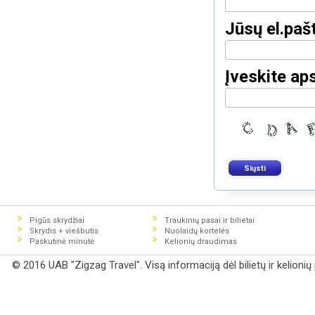
Jūsų el.paš
Įveskite ap
Pigūs skrydžiai
Traukinių pasai ir bilietai
Skrydis + viešbutis
Nuolaidų kortelės
Paskutinė minutė
Kelionių draudimas
© 2016 UAB "Zigzag Travel". Visą informaciją dėl bilietų ir kelioni