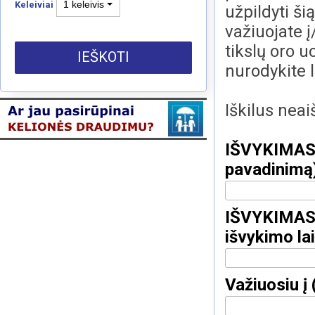
1 keleivis
Keleiviai
užpildyti ši
važiuojate į
tikslų oro 
IEŠKOTI
nurodykite 
Iškilus nea
IŠVYKIMAS: 
pavadinimą
IŠVYKIMAS: 
išvykimo la
Važiuosiu į