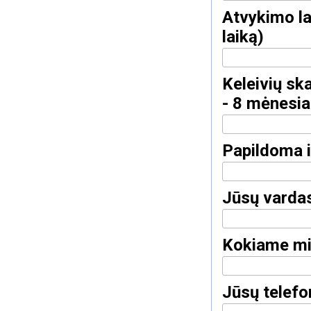
Atvykimo la
laiką)
Keleivių ska
- 8 mėnesia
Papildoma i
Jūsų varda
Kokiame mi
Jūsų telef