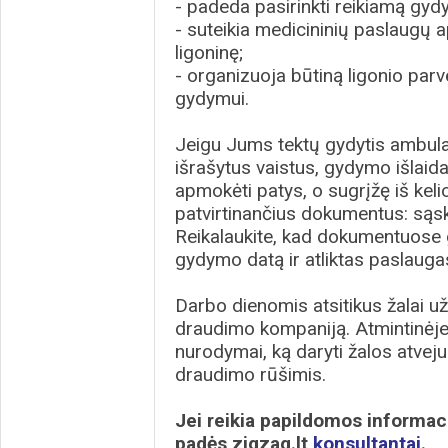
- padeda pasirinkti reikiamą gydy
- suteikia medicininių paslaugų 
ligoninę;
- organizuoja būtiną ligonio par
gydymui.
Jeigu Jums tektų gydytis ambulat
išrašytus vaistus, gydymo išlaida
apmokėti patys, o sugrįžę iš keli
patvirtinančius dokumentus: sąska
Reikalaukite, kad dokumentuose 
gydymo datą ir atliktas paslauga
Darbo dienomis atsitikus žalai užsi
draudimo kompaniją. Atmintinėje 
nurodymai, ką daryti žalos atvej
draudimo rūšimis.
Jei reikia papildomos informaci
padės zigzag.lt
konsultantai
.