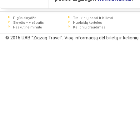
Pigūs skrydžiai
Traukinių pasai ir bilietai
Skrydis + viešbutis
Nuolaidų kortelės
Paskutinė minutė
Kelionių draudimas
© 2016 UAB "Zigzag Travel". Visą informaciją dėl bilietų ir kelioni