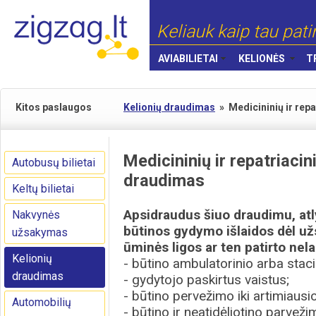
Keliauk kaip tau pati
AVIABILIETAI
KELIONĖS
T
Kitos paslaugos
Kelionių draudimas
»
Medicininių ir repa
Medicininių ir repatriacini
Autobusų bilietai
draudimas
Keltų bilietai
Apsidraudus šiuo draudimu, a
Nakvynės
būtinos gydymo išlaidos dėl užs
užsakymas
ūminės ligos ar ten patirto nel
Kelionių
- būtino ambulatorinio arba stac
draudimas
- gydytojo paskirtus vaistus;
- būtino pervežimo iki artimiausi
Automobilių
- būtino ir neatidėliotino parvež