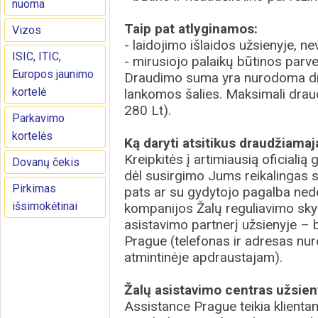
nuoma
Taip pat atlyginamos:
Vizos
- laidojimo išlaidos užsienyje, ne
ISIC, ITIC,
- mirusiojo palaikų būtinos parve
Europos jaunimo
Draudimo suma yra nurodoma dra
kortelė
lankomos šalies. Maksimali dra
280 Lt).
Parkavimo
kortelės
Ką daryti atsitikus draudžiamaj
Kreipkitės į artimiausią oficialią
Dovanų čekis
dėl susirgimo Jums reikalingas s
Pirkimas
pats ar su gydytojo pagalba ne
išsimokėtinai
kompanijos Žalų reguliavimo sky
asistavimo partnerį užsienyje 
Prague (telefonas ir adresas nuro
atmintinėje apdraustajam).
Žalų asistavimo centras užsien
Assistance Prague teikia klienta