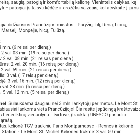
reitą, saugią, patogią ir komfortabilią kelionę. Vienintelis dalykas, ką
ti – patogiai įsitaisyti kėdėje ir grožėtis vaizdais, kol atvyksite į jums
gia didžiausius Prancūzijos miestus - Paryžių, Lilį, Reną, Lioną,
 Marselį, Monpeljė, Nicą, Tulūzą.
:
8 min. (6 reisai per dieną.)
2 val. 03 min. (19 reisų per dieną.)
 2 val. 08 min. (21 reisas per dieną.)
ras: 2 val. 20 min. (16 reisų per dieną.)
2 val. 59 min. (21 reisas per dieną.)
s: 3 val. (17 reisų per dieną.)
ė: 3 val. 16 min. (12 reisų per dieną.)
 val. 28 min. (6 reisai per dieną.)
 5 val. 12 min. (5 reisai per dieną.)
hel
. Sulaukdama daugiau nei 3 mln. lankytojų per metus, Le Mont St.
labiausiai lankoma vieta Prancūzijoje! Čia rasite įspūdingą kraštovaiz
us benediktinų vienuolynu - tvirtove, įtraukta į UNESCO pasaulio
sąrašą.
as: kelionė TGV traukiniu Paris Montparnasse - Rennes ir kelionė
tation - Le Mont St. Michel. Kelionės trukmė: 3 val. 50 min.