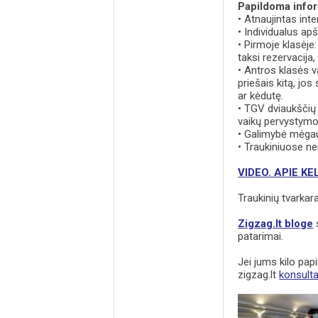
Papildoma infor
• Atnaujintas int
• Individualus ap
• Pirmoje klasėj
taksi rezervacija
• Antros klasės v
priešais kitą, jos
ar kėdutę.
• TGV dviaukščių 
vaikų pervystymo 
• Galimybė mėgauti
• Traukiniuose n
VIDEO. APIE K
Traukinių tvarkara
Zigzag.lt bloge
s
patarimai.
Jei jums kilo papi
zigzag.lt
konsult