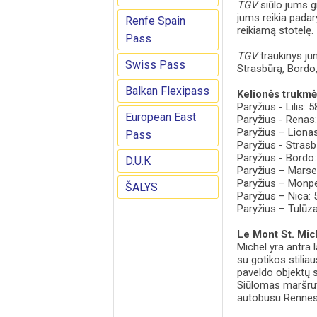
TGV
siūlo jums g
jums reikia padary
Renfe Spain
reikiamą stotelę.
Pass
TGV
traukinys jun
Swiss Pass
Strasbūrą, Bordo,
Balkan Flexipass
Kelionės trukmė
Paryžius - Lilis: 5
European East
Paryžius - Renas: 
Paryžius – Lionas:
Pass
Paryžius - Strasbū
Paryžius - Bordo: 
D.U.K
Paryžius – Marseli
Paryžius – Monpelj
ŠALYS
Paryžius – Nica: 5
Paryžius – Tulūza:
Le Mont St. Mic
Michel yra antra 
su gotikos stilia
paveldo objektų 
Siūlomas maršrut
autobusu Rennes S