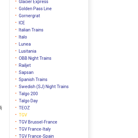
Glacier Express
Golden Pass Line
Gornergrat
ICE
Italian Trains
Italo
Lunea
Lusitania
OBB Night Trains
Railjet
Sapsan
Spanish Trains
Swedish (SJ) Night Trains
Talgo 200
Talgo Day
dį
TEOZ
TGV
TGV Brussel-France
TGV France-Italy
TGV France-Spain