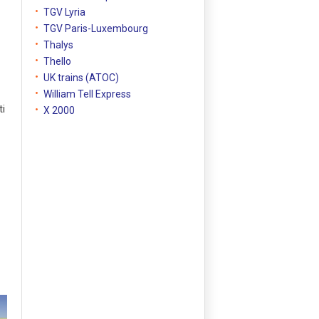
TGV Lyria
TGV Paris-Luxembourg
Thalys
Thello
UK trains (ATOC)
į
William Tell Express
ti
X 2000