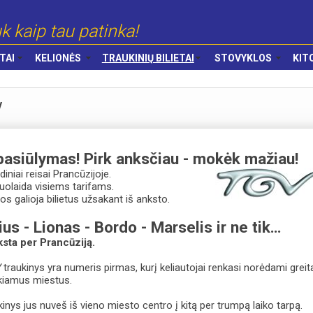
k kaip tau patinka!
TAI
KELIONĖS
TRAUKINIŲ BILIETAI
STOVYKLOS
KIT
V
pasiūlymas! Pirk anksčiau - mokėk mažiau!
idiniai reisai Prancūzijoje.
nuolaida visiems tarifams.
s galioja bilietus užsakant iš anksto.
us - Lionas - Bordo - Marselis ir ne tik…
ksta per Prancūziją.
V
traukinys yra numeris pirmas, kurį keliautojai renkasi norėdami greit
ikiamus miestus.
ukinys jus nuveš iš vieno miesto centro į kitą per trumpą laiko tarpą.