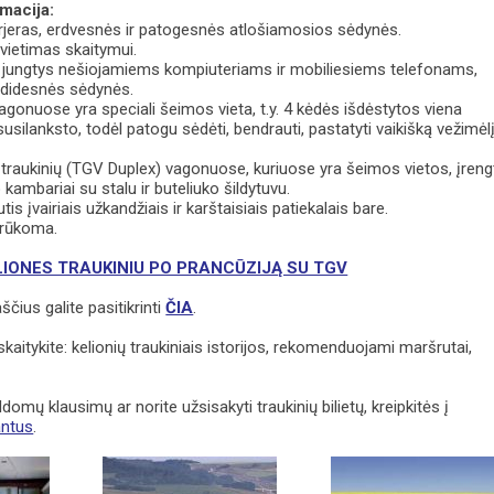
macija:
erjeras, erdvesnės ir patogesnės atlošiamosios sėdynės.
švietimas skaitymui.
e: jungtys nešiojamiems kompiuteriams ir mobiliesiems telefonams,
, didesnės sėdynės.
agonuose yra speciali šeimos vieta, t.y. 4 kėdės išdėstytos viena
 susilanksto, todėl patogu sėdėti, bendrauti, pastatyti vaikišką vežimėl
traukinių (TGV Duplex) vagonuose, kuriuose yra šeimos vietos, įreng
kambariai su stalu ir buteliuko šildytuvu.
s įvairiais užkandžiais ir karštaisiais patiekalais bare.
erūkoma.
ELIONES TRAUKINIU PO PRANCŪZIJĄ SU TGV
ščius galite pasitikrinti
ČIA
.
kaitykite: kelionių traukiniais istorijos, rekomenduojami maršrutai,
ldomų klausimų ar norite užsisakyti traukinių bilietų, kreipkitės į
antus
.