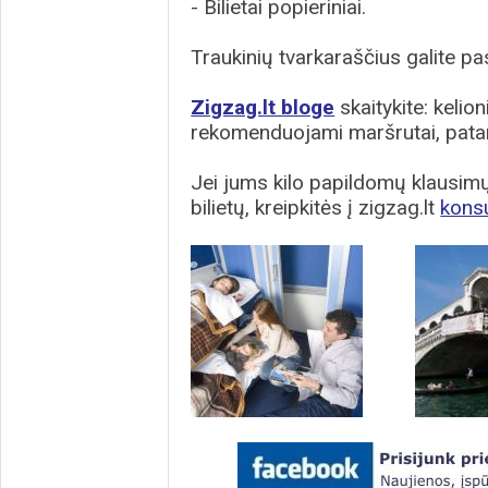
- Bilietai popieriniai.
Traukinių tvarkaraščius galite pas
Zigzag.lt bloge
skaitykite: kelion
rekomenduojami maršrutai, patar
Jei jums kilo papildomų klausimų 
bilietų, kreipkitės į zigzag.lt
kons