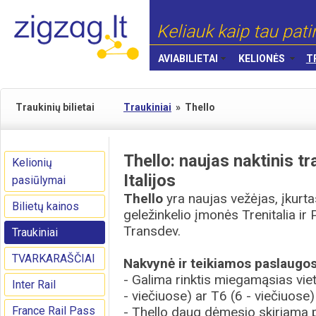
Keliauk kaip tau pati
AVIABILIETAI
KELIONĖS
T
Traukinių bilietai
Traukiniai
»
Thello
Thello: naujas naktinis tr
Kelionių
Italijos
pasiūlymai
Thello
yra naujas vežėjas, įkurta
Bilietų kainos
geležinkelio įmonės Trenitalia i
Transdev.
Traukiniai
TVARKARAŠČIAI
Nakvynė ir teikiamos paslaugos
- Galima rinktis miegamąsias viet
Inter Rail
- viečiuose) ar T6 (6 - viečiuo
France Rail Pass
- Thello daug dėmesio skiriama 