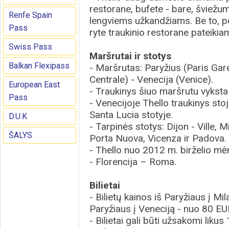
restorane, bufete - bare, šviežum
Renfe Spain
lengviems užkandžiams. Be to, p
Pass
ryte traukinio restorane pateiki
Swiss Pass
Maršrutai ir stotys
Balkan Flexipass
- Maršrutas: Paryžius (Paris Gar
Centrale) - Venecija (Venice).
European East
- Traukinys šiuo maršrutu vyksta 
Pass
- Venecijoje Thello traukinys sto
Santa Lucia stotyje.
D.U.K
- Tarpinės stotys: Dijon - Ville, 
ŠALYS
Porta Nuova, Vicenza ir Padova.
- Thello nuo 2012 m. birželio mėn
- Florencija – Roma.
Bilietai
- Bilietų kainos iš Paryžiaus į M
Paryžiaus į Veneciją - nuo 80 EU
- Bilietai gali būti užsakomi likus