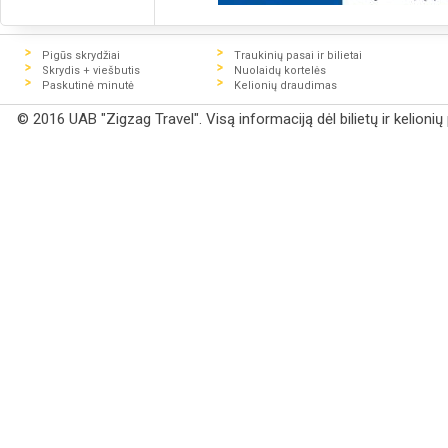
Pigūs skrydžiai
Traukinių pasai ir bilietai
Skrydis + viešbutis
Nuolaidų kortelės
Paskutinė minutė
Kelionių draudimas
© 2016 UAB "Zigzag Travel". Visą informaciją dėl bilietų ir kelioni