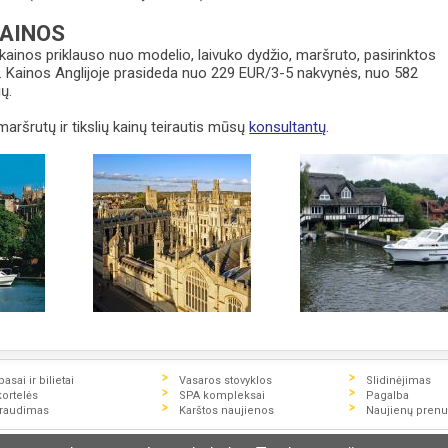
AINOS
ainos priklauso nuo modelio, laivuko dydžio, maršruto, pasirinktos
. Kainos Anglijoje prasideda nuo 229 EUR/3-5 nakvynės, nuo 582
ų.
maršrutų ir tikslių kainų teirautis mūsų
konsultantų
.
asai ir bilietai
Vasaros stovyklos
Slidinėjimas
kortelės
SPA kompleksai
Pagalba
draudimas
Karštos naujienos
Naujienų pren
ją dėl bilietų ir kelionių programų, datų, kainų, sąlygų rekomenduojam