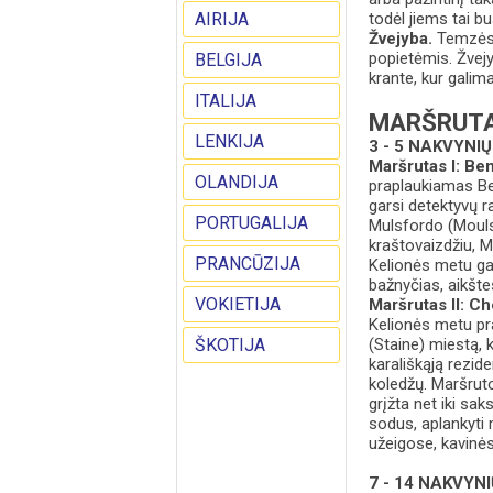
AIRIJA
todėl jiems tai bu
Žvejyba.
Temzės 
popietėmis. Žvej
BELGIJA
krante, kur galima
ITALIJA
MARŠRUTA
LENKIJA
3 - 5 NAKVYNI
Maršrutas I: B
OLANDIJA
praplaukiamas Be
garsi detektyvų r
PORTUGALIJA
Mulsfordo (Moulsf
kraštovaizdžiu, 
PRANCŪZIJA
Kelionės metu gal
bažnyčias, aikšte
VOKIETIJA
Maršrutas II: 
Kelionės metu pr
ŠKOTIJA
(Staine) miestą, 
karališkąją rezi
koledžų. Maršrut
grįžta net iki sak
sodus, aplankyti 
užeigose, kavinėse
7 - 14 NAKVYN