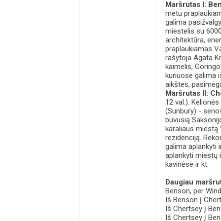
Maršrutas I: Be
metu praplaukia
galima pasižvalgy
miestelis su 600
architektūra, ene
praplaukiamas Va
rašytoja Agata Kr
kaimelis, Goringo 
kuriuose galima i
aikštes, pasimėga
Maršrutas II: C
12 val.). Kelionė
(Sunbury) - sen
buvusią Saksonijo
karaliaus miestą 
rezidenciją. Rek
galima aplankyti i
aplankyti miestų 
kavinėse ir kt.
Daugiau maršru
Benson, per Winds
Iš Benson į Chert
Iš Chertsey į Be
Iš Chertsey į Ben