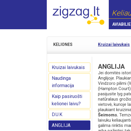
Keliau
AVIABILIE
KELIONĖS
Kruizai laivukais
ANGLIJA
Kruizai laivukais
Jei domitės istori
Naudinga
Anglijoje. Plauki
Vindzoro pilimi 
informacija
(Hampton Court) r
pasijusite lyg pa
Kaip pasiruošti
natūralaus grožio
kelionei laivu?
vietovė, kurioje 
plaukiant kruizinia
D.U.K
Šeimoms.
Temzė 
laivuku keliaujan
ANGLIJA
galima rinktis ma
arba pažintinį t