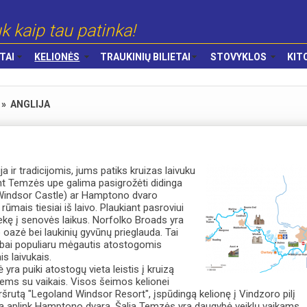
k kaip tau patinka!
TAI
KELIONĖS
TRAUKINIŲ BILIETAI
STOVYKLOS
KIT
»
ANGLIJA
ja ir tradicijomis, jums patiks kruizas laivuku
ant Temzės upe galima pasigrožėti didinga
(Windsor Castle) ar Hamptono dvaro
ūmais tiesiai iš laivo. Plaukiant pasroviui
tekę į senovės laikus. Norfolko Broads yra
 oazė bei laukinių gyvūnų prieglauda. Tai
labai populiaru mėgautis atostogomis
is laivukais.
yra puiki atostogų vieta leistis į kruizą
tiems su vaikais. Visos šeimos kelionei
ršrutą "Legoland Windsor Resort", įspūdingą kelionę į Vindzoro pilį
aką aplink Hamptono dvarą. Šalia Temzės yra daugybė veiklų vaikams,