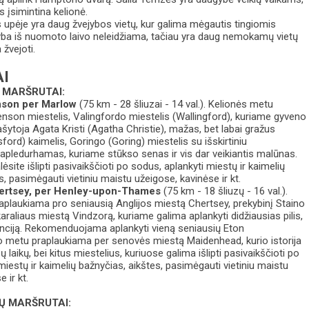
s įsimintina kelionė.
upėje yra daug žvejybos vietų, kur galima mėgautis tingiomis
yba iš nuomoto laivo neleidžiama, tačiau yra daug nemokamų vietų
 žvejoti.
I
Ų MARŠRUTAI:
enson per Marlow
(75 km - 28 šliuzai - 14 val.). Kelionės metu
nson miestelis, Valingfordo miestelis (Wallingford), kuriame gyveno
ašytoja Agata Kristi (Agatha Christie), mažas, bet labai gražus
ord) kaimelis, Goringo (Goring) miestelis su išskirtiniu
Mapledurhamas, kuriame stūkso senas ir vis dar veikiantis malūnas.
ėsite išlipti pasivaikščioti po sodus, aplankyti miestų ir kaimelių
s, pasimėgauti vietiniu maistu užeigose, kavinėse ir kt.
Chertsey, per Henley-upon-Thames
(75 km - 18 šliuzų - 16 val.).
aplaukiama pro seniausią Anglijos miestą Chertsey, prekybinį Staino
karaliaus miestą Vindzorą, kuriame galima aplankyti didžiausias pilis,
denciją. Rekomenduojama aplankyti vieną seniausių Eton
o metu praplaukiama per senovės miestą Maidenhead, kurio istorija
sų laikų, bei kitus miestelius, kuriuose galima išlipti pasivaikščioti po
miestų ir kaimelių bažnyčias, aikštes, pasimėgauti vietiniu maistu
 ir kt.
IŲ MARŠRUTAI: