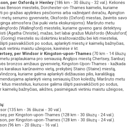
nson, per Oxfordą ir Henley
(186 km - 30 šliuzų - 32 val.). Kelionės
mas Benson miestelis, Dorchester-on-Thames kaimelis, kuriame
ti po gražias apylinkes pėsčiomis arba važinėjant dviračiu, Apington
0 metų senumo gyvenviete, Oksfordo (Oxford) miestas, žavintis sav
rginga atmosfera (tai puiki vieta ekskursijoms). Maršruto metu
lingfordo (Wallingford) miestelis, kuriame gyveno garsi detektyvų
isti (Agatha Christie), mažas, bet labai gražus Mulsfordo (Moulsford
(Goring) miestelis su išskirtiniu kraštovaizdžiu bei kiti miesteliai,
šlipti pasivaikščioti po sodus, aplankyti miestų ir kaimelių bažnyčias,
uti vietiniu maistu užeigose, kavinėse ir kt.
hertsey, per Windsor ir Kingston-upon-Thames
(70 km - 14 šliuzų 
s metu praplaukiama pro seniausią Anglijos miestą Chertsey, Sanburį
ovės bronzos amžiaus gyvenvietę, Kingston-Upon-Thames - kažkada
s karaliaus karūnavimo vietą, prekybinį Staino (Staine) miestą,
Vindzorą, kuriame galima aplankyti didžiausias pilis, karališkąją
omenduojama aplankyti vieną seniausių Eton koledžų. Maršruto metu
r kitus miestelius, kuriuose galima išlipti pasivaikščioti po sodus,
ir kaimelių bažnyčias, aikštes, pasimėgauti vietiniu maistu užeigose,
tų:
or (135 km - 36 šliuzai - 30 val.).
sey, per Kingston-upon-Thames (128 km - 30 šliuzų - 24 val.).
nson, per Kingston-upon-Thames (128 km - 30 šliuzų - 24 val.).
son (96 km - 20 šliuzų - 16 val.).