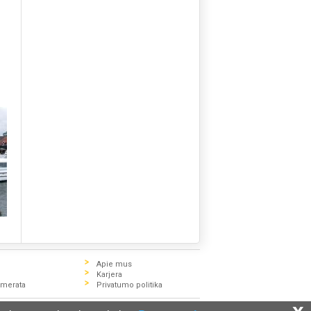
Apie mus
Karjera
umerata
Privatumo politika
x
e pasitikslinti su Zigzag.lt konsultantais.