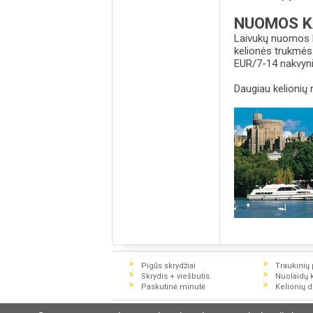
NUOMOS K
Laivukų nuomos k
kelionės trukmės
EUR/7-14 nakvyni
Daugiau kelionių 
Pigūs skrydžiai
Traukinių p
Skrydis + viešbutis
Nuolaidų 
Paskutinė minutė
Kelionių 
© 2016 UAB "Zigzag Travel". Visą informaci