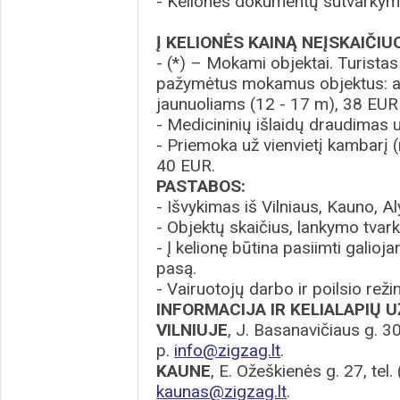
- Kelionės dokumentų sutvarkym
Į KELIONĖS KAINĄ NEĮSKAIČIU
- (*) – Mokami objektai. Turistas 
pažymėtus mokamus objektus: a
jaunuoliams (12 - 17 m), 38 EUR
- Medicininių išlaidų draudimas u
- Priemoka už vienvietį kambarį 
40 EUR.
PASTABOS:
- Išvykimas iš Vilniaus, Kauno, Al
- Objektų skaičius, lankymo tvarka 
- Į kelionę būtina pasiimti galio
pasą.
- Vairuotojų darbo ir poilsio re
INFORMACIJA IR KELIALAPIŲ
VILNIUJE
, J. Basanavičiaus g. 30
p.
info@zigzag.lt
.
KAUNE
, E. Ožeškienės g. 27, tel
kaunas@zigzag.lt
.