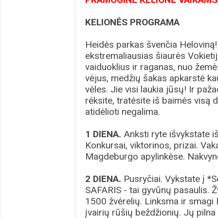
KELIONĖS PROGRAMA
Heidės parkas švenčia Heloviną!!!
ekstremaliausias šiaurės Vokiet
vaiduoklius ir raganas, nuo žem
vėjus, medžių šakas apkarstė kau
vėles. Jie visi laukia jūsų! Ir paž
rėksite, tratėsite iš baimės visą 
atidėlioti negalima.
1 DIENA.
Anksti ryte išvykstate i
Konkursai, viktorinos, prizai. Vak
Magdeburgo apylinkėse. Nakvyn
2 DIENA.
Pusryčiai. Vykstate į 
SAFARIS - tai gyvūnų pasaulis. Žv
1500 žvėrelių. Linksma ir smagi 
įvairių rūšių beždžionių. Jų pilna 