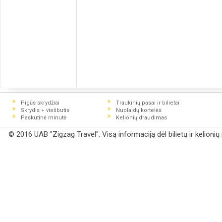
Pigūs skrydžiai
Traukinių pasai ir bilietai
Skrydis + viešbutis
Nuolaidų kortelės
Paskutinė minutė
Kelionių draudimas
© 2016 UAB "Zigzag Travel". Visą informaciją dėl bilietų ir kelioni