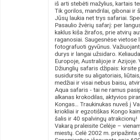
iš arti stebėti mažylius, kartais 
Tik gorilos, mandrilai, gibonai ir
Jūsų laukia net trys safariai. Spe
Pasaulio žvėrių safarį: per langu
kaklus kiša žirafos, prie atvirų 
raganosiai. Saugesnėse vietose lei
fotografuoti gyvūnus. Važiuojant p
durys ir langai užsidaro. Keliau
Europoje, Australijoje ir Azijoje
Džiunglių safaris džipais: kirsite
susidursite su aligatoriais, liūtai
medžiai ir visai nebus baisu, atvir
Aqua safaris - tai ne ramus pasip
alkanas krokodilas, aktyvios piran
Kongas... Traukinukas nuveš į Va
kriokliai ir egzotiškas Kongo kai
šalis ir 40 spalvingų atrakcionų!
Vakarą praleisite Celėje – viena
miestų. Celė 2002 m. pripažinta 