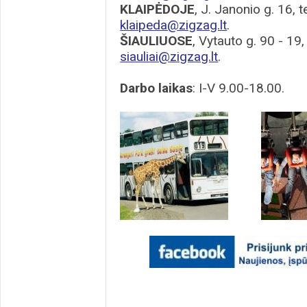
KLAIPĖDOJE
, J. Janonio g. 16, 
klaipeda@zigzag.lt
.
ŠIAULIUOSE
, Vytauto g. 90 - 19,
siauliai@zigzag.lt
.
Darbo laikas
: I-V 9.00-18.00.