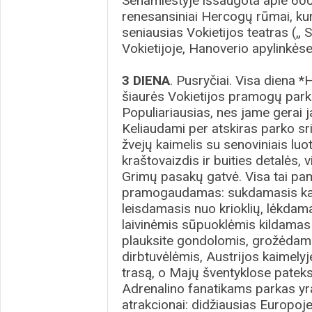
Senamiestyje išsaugota apie 600
renesansiniai Hercogų rūmai, kur
seniausias Vokietijos teatras („ 
Vokietijoje, Hanoverio apylinkėse
3 DIENA
. Pusryčiai. Visa diena 
šiaurės Vokietijos pramogų park
Populiariausias, nes jame gerai ja
Keliaudami per atskiras parko srit
žvejų kaimelis su senoviniais luot
kraštovaizdis ir buities detalės, 
Grimų pasakų gatvė. Visa tai pa
pramogaudamas: sukdamasis kav
leisdamasis nuo krioklių, lėkdam
laivinėmis sūpuoklėmis kildamas 
plauksite gondolomis, grožėdami
dirbtuvėlėmis, Austrijos kaimelyj
trasą, o Majų šventyklose pateksi
Adrenalino fanatikams parkas yra
atrakcionai: didžiausias Europoje