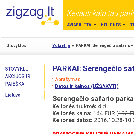
Keliauk kaip tau pati
AVIABILIETAI
KELIONĖS
T
Stovyklos
Vokietija
»
PARKAI: Serengečio safaris -
PARKAI: Serengečio saf
STOVYKLŲ
AKCIJOS IR
Aprašymas
PAIEŠKA
Datos ir kainos (UŽSAKYTI)
Lietuva
Serengečio safario parka
Kelionės trukmė:
4 d.
Kelionės kaina:
164 EUR (
193 E
Kelionės datos:
2016.10.28-10.
PRAMOGINĖ KELIONĖ VAIKAMS,