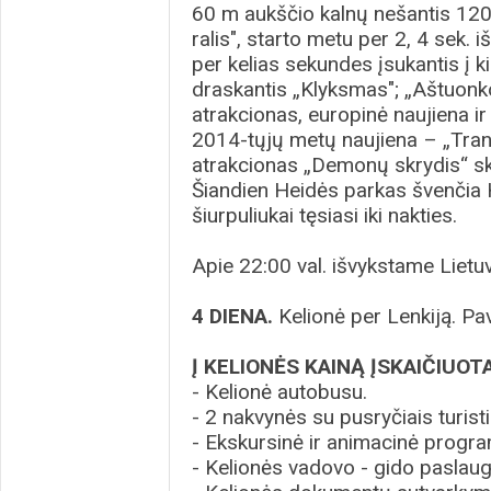
60 m aukščio kalnų nešantis 120
ralis", starto metu per 2, 4 sek. i
per kelias sekundes įsukantis į ki
draskantis „Klyksmas"; „Aštuonko
atrakcionas, europinė naujiena i
2014-tųjų metų naujiena – „Trans
atrakcionas „Demonų skrydis“ sk
Šiandien Heidės parkas švenčia H
šiurpuliukai tęsiasi iki nakties.
Apie 22:00 val. išvykstame Lietuv
4 DIENA.
Kelionė per Lenkiją. Pav
Į KELIONĖS KAINĄ ĮSKAIČIUOTA
- Kelionė autobusu.
- 2 nakvynės su pusryčiais turist
- Ekskursinė ir animacinė progr
- Kelionės vadovo - gido paslau