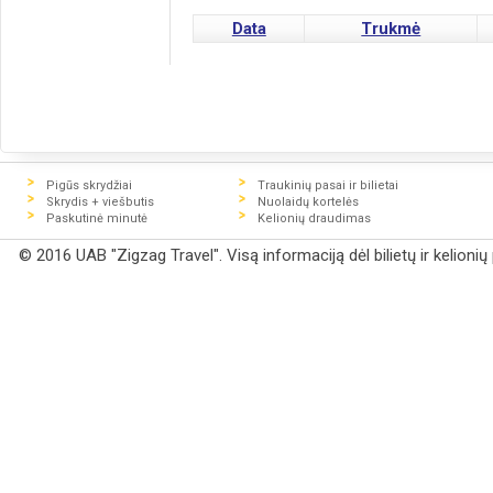
Data
Trukmė
Pigūs skrydžiai
Traukinių pasai ir bilietai
Skrydis + viešbutis
Nuolaidų kortelės
Paskutinė minutė
Kelionių draudimas
© 2016 UAB "Zigzag Travel". Visą informaciją dėl bilietų ir kelioni