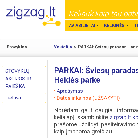
Keliauk kaip tau pati
AVIABILIETAI
KELIONĖS
T
Stovyklos
Vokietija
»
PARKAI: Šviesų paradas Hanz
PARKAI: Šviesų paradas
STOVYKLŲ
Heidės parke
AKCIJOS IR
PAIEŠKA
Aprašymas
Lietuva
Datos ir kainos (UŽSAKYTI)
Norėdami gauti daugiau informaci
kelialapį, skambinkite
zigzag.lt k
prašome užpildyti pasiteiravimo
kaip įmanoma greičiau.