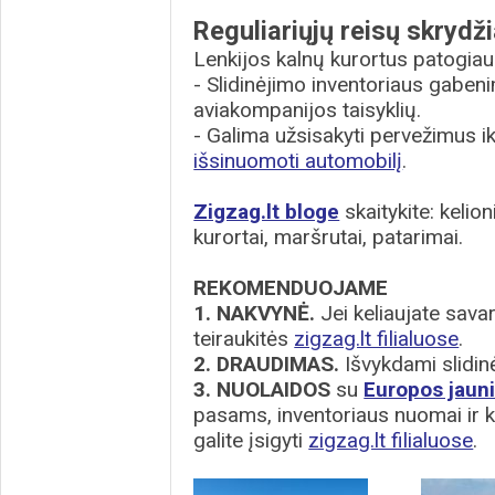
Reguliariųjų reisų skrydži
Lenkijos kalnų kurortus patogiau
- Slidinėjimo inventoriaus gaben
aviakompanijos taisyklių.
- Galima užsisakyti pervežimus iki
išsinuomoti automobilį
.
Zigzag.lt bloge
skaitykite: kelio
kurortai, maršrutai, patarimai.
REKOMENDUOJAME
1. NAKVYNĖ.
Jei keliaujate sava
teiraukitės
zigzag.lt filialuose
.
2. DRAUDIMAS.
Išvykdami slidin
3. NUOLAIDOS
su
Europos jaun
pasams, inventoriaus nuomai ir k
galite įsigyti
zigzag.lt filialuose
.