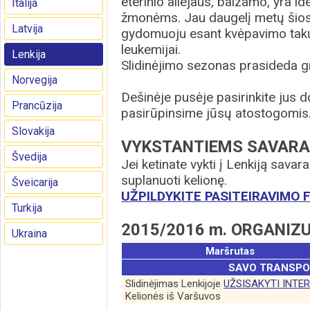
eterinio aliejaus, balzamo, yra 
Italija
žmonėms. Jau daugelį metų šios
Latvija
gydomuoju esant kvėpavimo takų
leukemijai.
Lenkija
Slidinėjimo sezonas prasideda gr
Norvegija
Dešinėje pusėje pasirinkite jus d
Prancūzija
pasirūpinsime jūsų atostogomis
Slovakija
VYKSTANTIEMS SAVARA
Švedija
Jei ketinate vykti į Lenkiją sava
suplanuoti kelionę.
Šveicarija
UŽPILDYKITE PASITEIRAVIMO
Turkija
2015/2016 m. ORGANIZ
Ukraina
Maršrutas
SAVO TRANSP
Slidinėjimas Lenkijoje
UŽSISAKYTI INTE
Kelionės iš Varšuvos