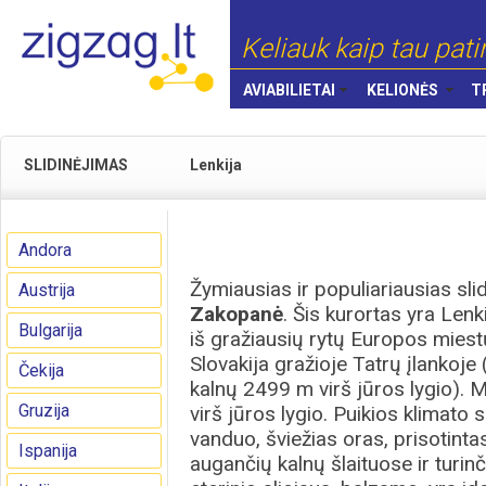
Keliauk kaip tau pati
AVIABILIETAI
KELIONĖS
T
SLIDINĖJIMAS
Lenkija
Andora
Žymiausias ir populiariausias sl
Austrija
Zakopanė
. Šis kurortas yra Len
Bulgarija
iš gražiausių rytų Europos miest
Slovakija gražioje Tatrų įlankoje
Čekija
kalnų 2499 m virš jūros lygio). 
Gruzija
virš jūros lygio. Puikios klimato 
vanduo, šviežias oras, prisotinta
Ispanija
augančių kalnų šlaituose ir turi