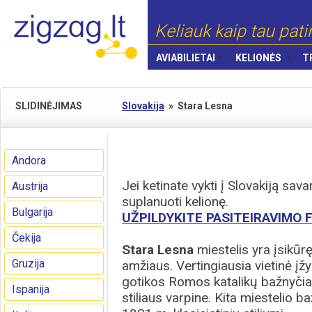
Keliauk kaip tau pati
AVIABILIETAI
KELIONĖS
T
SLIDINĖJIMAS
Slovakija
»
Stara Lesna
Andora
Jei ketinate vykti į Slovakiją sa
Austrija
suplanuoti kelionę.
Bulgarija
UŽPILDYKITE PASITEIRAVIMO
Čekija
Stara Lesna
miestelis yra įsikūr
Gruzija
amžiaus. Vertingiausia vietinė į
gotikos Romos katalikų bažnyčia 
Ispanija
stiliaus varpine. Kita miestelio b