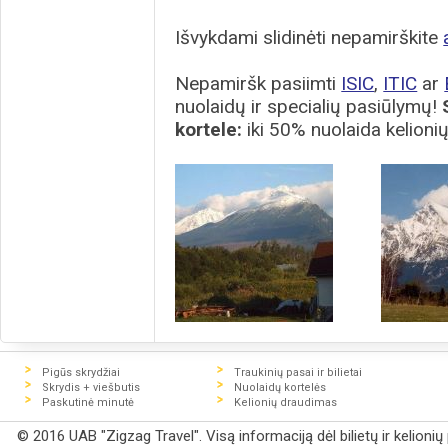
Išvykdami slidinėti nepamirškite
Nepamiršk pasiimti
ISIC
,
ITIC
ar
nuolaidų ir specialių pasiūlymų!
kortele:
iki 50% nuolaida kelion
Pigūs skrydžiai
Traukinių pasai ir bilietai
Skrydis + viešbutis
Nuolaidų kortelės
Paskutinė minutė
Kelionių draudimas
© 2016 UAB "Zigzag Travel". Visą informaciją dėl bilietų ir kelioni