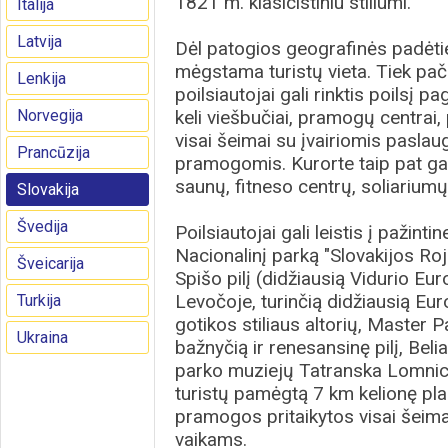
1821 m. klasicistiniu stiliumi.
Italija
Latvija
Dėl patogios geografinės padėti
mėgstama turistų vieta. Tiek pači
Lenkija
poilsiautojai gali rinktis poilsį 
Norvegija
keli viešbučiai, pramogų centrai
visai šeimai su įvairiomis paslau
Prancūzija
pramogomis. Kurorte taip pat gal
saunų, fitneso centrų, soliariumų
Slovakija
Švedija
Poilsiautojai gali leistis į pažin
Nacionalinį parką "Slovakijos Roj
Šveicarija
Spišo pilį (didžiausią Vidurio Eu
Levočoje, turinčią didžiausią Eu
Turkija
gotikos stiliaus altorių, Master
Ukraina
bažnyčią ir renesansinę pilį, Bel
parko muziejų Tatranska Lomnica 
turistų pamėgtą 7 km kelionę plau
pramogos pritaikytos visai šeima
vaikams.