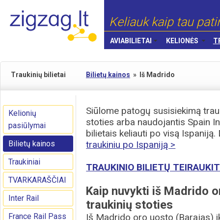
Keliauk kaip tau pati
AVIABILIETAI
KELIONĖS
T
Traukinių bilietai
Bilietų kainos
»
Iš Madrido
Siūlome patogų susisiekimą trauk
Kelionių
stoties arba naudojantis Spain I
pasiūlymai
bilietais keliauti po visą Ispanij
Bilietų kainos
traukiniu po Ispaniją >
Traukiniai
TRAUKINIO BILIETŲ TEIRAUKIT
TVARKARAŠČIAI
Kaip nuvykti iš Madrido o
Inter Rail
traukinių stoties
France Rail Pass
Iš Madrido oro uosto (Barajas) i