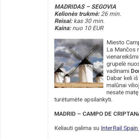
MADRIDAS – SEGOVIA
Kelionės trukmė:
26 min.
Reisai:
kas 30 min.
Kaina:
nuo 10 EUR
Miesto Campo
La Mančos re
vienareikšmi
grupelė nuos
vadinami
Do
Dabar keli iš
malūnai vilio
nesate matę 
turėtumėte apsilankyti.
MADRID – CAMPO DE CRIPTAN
Keliauti galima su
InterRail Spai