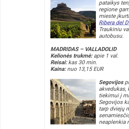
pataikys ten,
regione gam
mieste įkurt
Ribera del D
Traukiniu važ
autobusu.
MADRIDAS – VALLADOLID
Kelionės trukmė:
apie 1 val.
Reisai:
kas 30 min.
Kaina:
nuo 13,15 EUR
Segovijos
p
akvedukas, 
tiekimui į m
Segovijos ka
tarp dviejų
senamiesčio
neaplenkia 