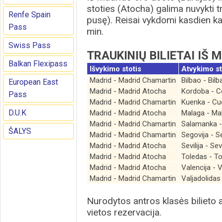
stoties (Atocha) galima nuvykti t
Renfe Spain
pusę). Reisai vykdomi kasdien k
Pass
min.
Swiss Pass
TRAUKINIŲ BILIETAI IŠ 
Balkan Flexipass
Išvykimo stotis
Atvykimo st
Madrid - Madrid Chamartin
Bilbao - Bilb
European East
Madrid - Madrid Atocha
Kordoba - 
Pass
Madrid - Madrid Chamartin
Kuenka - C
D.U.K
Madrid - Madrid Atocha
Malaga - Ma
Madrid - Madrid Chamartin
Salamanka 
ŠALYS
Madrid - Madrid Chamartin
Segovija - S
Madrid - Madrid Atocha
Sevilija - Se
Madrid - Madrid Atocha
Toledas - T
Madrid - Madrid Atocha
Valencija - 
Madrid - Madrid Chamartin
Valjadolidas
Nurodytos antros klasės bilieto 
vietos rezervacija.