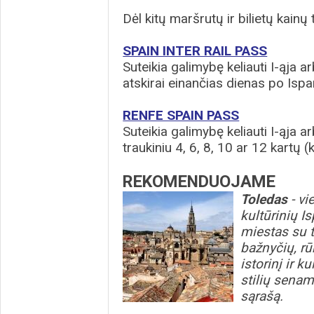
Dėl kitų maršrutų ir bilietų kainų
SPAIN INTER RAIL PASS
Suteikia galimybę keliauti I-ąja arb
atskirai einančias dienas po Ispa
RENFE SPAIN PASS
Suteikia galimybę keliauti I-ąja ar
traukiniu 4, 6, 8, 10 ar 12 kartų (
REKOMENDUOJAME
Toledas
- vi
kultūrinių I
miestas su t
bažnyčių, rū
istorinį ir k
stilių senam
sąrašą.