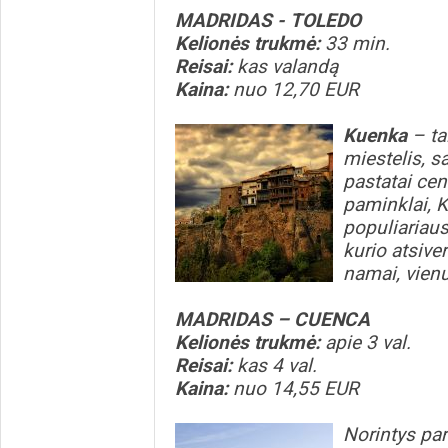
MADRIDAS - TOLEDO
Kelionės trukmė:
33 min.
Reisai:
kas valandą
Kaina:
nuo 12,70 EUR
Kuenka
– ta
miestelis, 
pastatai cen
paminklai, K
populiariaus
kurio atsive
namai, vienu
MADRIDAS – CUENCA
Kelionės trukmė:
apie 3 val.
Reisai:
kas 4 val.
Kaina:
nuo 14,55 EUR
Norintys pa