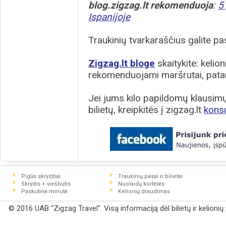
blog.zigzag.lt rekomenduoja
:
5
Ispanijoje
Traukinių tvarkaraščius galite pas
Zigzag.lt bloge
skaitykite: kelion
rekomenduojami maršrutai, patar
Jei jums kilo papildomų klausimų 
bilietų, kreipkitės į zigzag.lt
kons
Pigūs skrydžiai
Traukinių pasai ir bilietai
Skrydis + viešbutis
Nuolaidų kortelės
Paskutinė minutė
Kelionių draudimas
© 2016 UAB "Zigzag Travel". Visą informaciją dėl bilietų ir kelioni