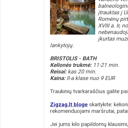
balneologini
įtrauktas į
Romėnų pirty
XVIII a. Ir,
nebenaudoja
įkurtas muzi
lankytojų.
BRISTOLIS - BATH
Kelionės trukmė:
11-21 min.
Reisai:
kas 20 min.
Kaina:
II-a klase nuo 9 EUR
Traukinių tvarkaraščius galite pas
Zigzag.lt bloge
skaitykite: kelion
rekomenduojami maršrutai, patar
Jei jums kilo papildomų klausimų 