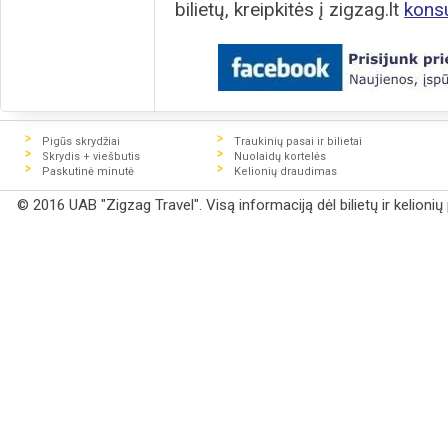
bilietų, kreipkitės į zigzag.lt
kons
Pigūs skrydžiai
Traukinių pasai ir bilietai
Skrydis + viešbutis
Nuolaidų kortelės
Paskutinė minutė
Kelionių draudimas
© 2016 UAB "Zigzag Travel". Visą informaciją dėl bilietų ir kelioni