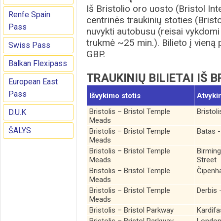
Iš Bristolio oro uosto (Bristol Int
Renfe Spain
centrinės traukinių stoties (Bri
Pass
nuvykti autobusu (reisai vykdomi
trukmė ~25 min.). Bilieto į vieną 
Swiss Pass
GBP.
Balkan Flexipass
TRAUKINIŲ BILIETAI IŠ 
European East
Pass
Išvykimo stotis
Atvyki
Bristolis – Bristol Temple
Bristol
D.U.K
Meads
ŠALYS
Bristolis – Bristol Temple
Batas -
Meads
Bristolis – Bristol Temple
Birmin
Meads
Street
Bristolis – Bristol Temple
Čipenh
Meads
Bristolis – Bristol Temple
Derbis 
Meads
Bristolis – Bristol Parkway
Kardifa