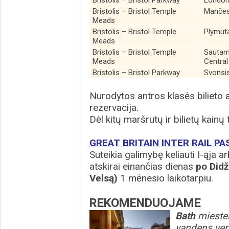
Bristolis – Bristol Parkway
London
Bristolis – Bristol Temple
Mančest
Meads
Bristolis – Bristol Temple
Plymut
Meads
Bristolis – Bristol Temple
Sautam
Meads
Central
Bristolis – Bristol Parkway
Svonsi
Nurodytos antros klasės bilieto a
rezervacija.
Dėl kitų maršrutų ir bilietų kainų
GREAT BRITAIN INTER RAIL PA
Suteikia galimybę keliauti I-ąja arb
atskirai einančias dienas
po Didži
Velsą)
1 mėnesio laikotarpiu.
REKOMENDUOJAME
Bath
miestel
vandens vers