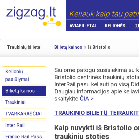
Keliauk kaip tau pati
AVIABILIETAI
KELIONĖS
T
Traukinių bilietai
Bilietų kainos
»
Iš Bristolio
Siūlome patogų susisiekimą su kit
Kelionių
Bristolio centrinės traukinių stot
pasiūlymai
InterRail pasu keliauti po visą Did
Bilietų kainos
Daugiau informacijos apie keliavi
skaitykite
ČIA >
Traukiniai
TRAUKINIO BILIETŲ TEIRAUKIT
TVARKARAŠČIAI
Inter Rail
Kaip nuvykti iš Bristolio o
traukinių stoties
France Rail Pass