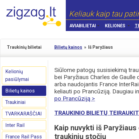
Keliauk kaip tau pati
AVIABILIETAI
KELIONĖS
T
Traukinių bilietai
Bilietų kainos
»
Iš Paryžiaus
Siūlome patogų susisiekimą trauk
Kelionių
bei Paryžiaus Charles de Gaulle 
pasiūlymai
arba naudojantis France InterRail
Bilietų kainos
keliauti po Prancūziją. Daugiau 
po Prancūziją >
Traukiniai
TRAUKINIO BILIETŲ TEIRAUKIT
TVARKARAŠČIAI
Inter Rail
Kaip nuvykti iš Paryžiaus
traukinių stočių
France Rail Pass