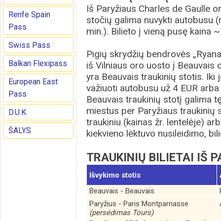
Iš Paryžiaus Charles de Gaulle or
Renfe Spain
stočių galima nuvykti autobusu (
Pass
min.). Bilieto į vieną pusę kaina
Swiss Pass
Pigių skrydžių bendrovės „Ryanai
Balkan Flexipass
iš Vilniaus oro uosto į Beauvais
yra Beauvais traukinių stotis. Ik
European East
važiuoti autobusu už 4 EUR arba 
Pass
Beauvais traukinių stotį galima tę
miestus per Paryžiaus traukinių st
D.U.K
traukiniu (kainas žr. lentelėje) a
ŠALYS
kiekvieno lėktuvo nusileidimo, bil
TRAUKINIŲ BILIETAI IŠ 
Išvykimo stotis
Beauvais - Beauvais
Paryžius - Paris Montparnasse
(persėdimas Tours)