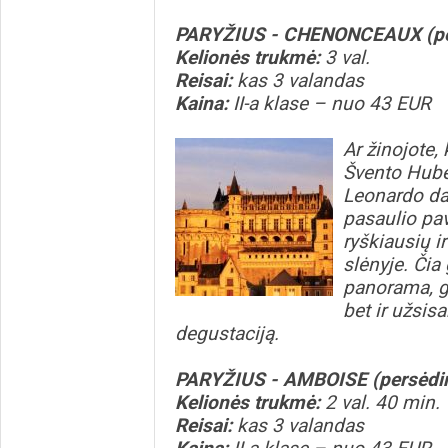
PARYŽIUS - CHENONCEAUX (pe
Kelionės trukmė:
3 val.
Reisai:
kas 3 valandas
Kaina:
II-a klase – nuo 43 EUR
Ar žinojote,
Švento Huber
Leonardo da 
pasaulio pav
ryškiausių i
slėnyje. Čia
panorama, go
bet ir užsis
degustaciją.
PARYŽIUS - AMBOISE (persėdi
Kelionės trukmė:
2 val. 40 min.
Reisai:
kas 3 valandas