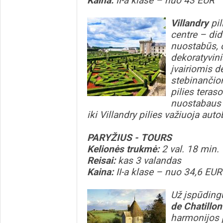
Kaina:
II-a klase – nuo 43 EUR
Villandry
pil
centre – did
nuostabūs, 
dekoratyvini
įvairiomis 
stebinančio
pilies teras
nuostabaus 
iki Villandry pilies važiuoja auto
PARYŽIUS - TOURS
Kelionės trukmė:
2 val. 18 min.
Reisai:
kas 3 valandas
Kaina:
II-a klase – nuo 34,6 EUR
Už įspūdingų
de Chatillo
harmonijos p