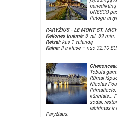
benediktinų v
UNESCO pasa
Patogu atvyk
PARYŽIUS - LE MONT ST. MICH
Kelionės trukmė:
3 val. 39 min.
Reisai:
kas 1 valandą
Kaina:
II-a klase – nuo 32,10 E
Chenonceaux
Tobula gamto
Rūmai išpuoš
Nicolas Pou
Primaticcio,
kūriniais... 
sodai, resto
labirintas ir
Paryžiaus.