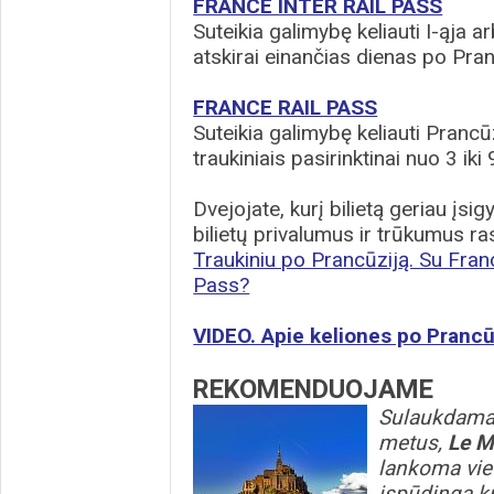
FRANCE INTER RAIL PASS
Suteikia galimybę keliauti I-ąja arb
atskirai einančias dienas po Pran
FRANCE RAIL PASS
Suteikia galimybę keliauti Prancūz
traukiniais pasirinktinai nuo 3 ik
Dvejojate, kurį bilietą geriau įs
bilietų privalumus ir trūkumus ras
Traukiniu po Prancūziją. Su Fran
Pass?
VIDEO. Apie keliones po Prancū
REKOMENDUOJAME
Sulaukdama 
metus,
Le M
lankoma viet
įspūdingą kr