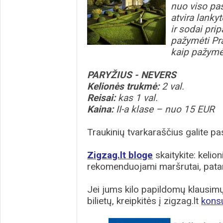
nuo viso pasa
atvira lanky
ir sodai prip
pažymėti Pra
kaip pažymėt
PARYŽIUS - NEVERS
Kelionės trukmė:
2 val.
Reisai:
kas 1 val.
Kaina:
II-a klase – nuo 15 EUR
Traukinių tvarkaraščius galite pas
Zigzag.lt bloge
skaitykite: kelion
rekomenduojami maršrutai, patar
Jei jums kilo papildomų klausimų 
bilietų, kreipkitės į zigzag.lt
kons