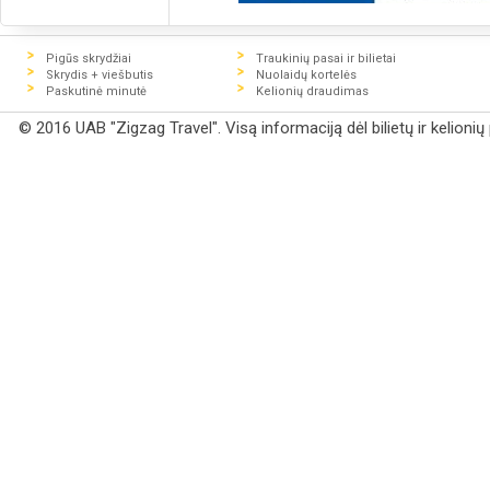
Pigūs skrydžiai
Traukinių pasai ir bilietai
Skrydis + viešbutis
Nuolaidų kortelės
Paskutinė minutė
Kelionių draudimas
© 2016 UAB "Zigzag Travel". Visą informaciją dėl bilietų ir kelioni