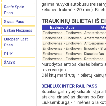
galima nuvykti autobusu (reisai 
Renfe Spain
kelionės trukmė ~20 min.). Biliet
Pass
TRAUKINIŲ BILIETAI IŠ 
Swiss Pass
Išvykimo stotis
Atv
Balkan Flexipass
Eindhovenas - Eindhoven
Amsterdamas
Eindhovenas - Eindhoven
Amsterdamas
European East
Eindhovenas - Eindhoven
Antverpenas 
Pass
Eindhovenas - Eindhoven
Briuselis - Bru
D.U.K
Eindhovenas - Eindhoven
Diuseldorfas 
Eindhovenas - Eindhoven
Roterdamas -
ŠALYS
Nurodytos antros klasės bilieto 
rezervacijos.
Dėl kitų maršrutų ir bilietų kainų
BENELUX INTER RAIL PASS
Suteikia galimybę keliauti I-ąja arb
atskirai einančias dienas po Benil
Liuksemburgą - 1 mėnesio laikot