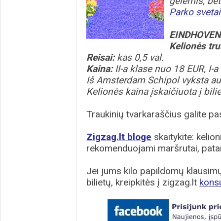
gėlėmis, bet
Parko svetai
EINDHOVEN
Kelionės tr
Reisai:
kas 0,5 val.
Kaina:
II-a klase nuo 18 EUR, I-
Iš Amsterdam Schipol vyksta au
Kelionės kaina įskaičiuota į bil
Traukinių tvarkaraščius galite pas
Zigzag.lt bloge
skaitykite: kelion
rekomenduojami maršrutai, patar
Jei jums kilo papildomų klausimų 
bilietų, kreipkitės į zigzag.lt
kons