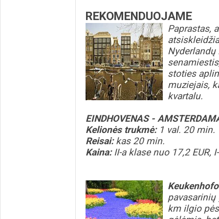
REKOMENDUOJAME
Paprastas, at
atsiskleidži
Nyderlandų 
senamiestis
stoties apli
muziejais, k
kvartalu.
EINDHOVENAS - AMSTERDAM
Kelionės trukmė:
1 val. 20 min.
Reisai:
kas 20 min.
Kaina:
II-a klase nuo 17,2 EUR, 
Keukenhofo 
pavasarinių 
km ilgio pės