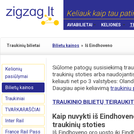
Keliauk kaip tau pati
AVIABILIETAI
KELIONĖS
T
Traukinių bilietai
Bilietų kainos
»
Iš Eindhoveno
Siūlome patogų susisiekimą trau
Kelionių
traukinių stoties arba naudojanti
pasiūlymai
keliauti net po 3 valstybes: Oland
Bilietų kainos
Daugiau apie keliavimą
traukiniu
Traukiniai
TRAUKINIO BILIETŲ TEIRAUKIT
TVARKARAŠČIAI
Kaip nuvykti iš Eindhove
Inter Rail
traukinių stoties
France Rail Pass
Iš Eindhoveno oro uosto iki Eind