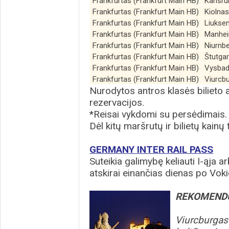
Frankfurtas (Frankfurt Main HB)
Karlsru
Frankfurtas (Frankfurt Main HB)
Kiolna
Frankfurtas (Frankfurt Main HB)
Liukse
Frankfurtas (Frankfurt Main HB)
Manhei
Frankfurtas (Frankfurt Main HB)
Niurnb
Frankfurtas (Frankfurt Main HB)
Štutgar
Frankfurtas (Frankfurt Main HB)
Vysbad
Frankfurtas (Frankfurt Main HB)
Viurcb
Nurodytos antros klasės bilieto 
rezervacijos.
*Reisai vykdomi su persėdimais.
Dėl kitų maršrutų ir bilietų kainų
GERMANY INTER RAIL PASS
Suteikia galimybę keliauti I-ąja arb
atskirai einančias dienas po Voki
REKOMEND
Viurcburgas 