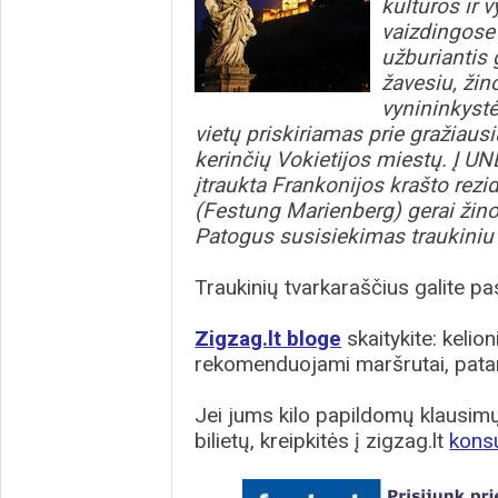
kultūros ir v
vaizdingose
užburiantis 
žavesiu, ži
vynininkyst
vietų priskiriamas prie gražiausi
kerinčių Vokietijos miestų. Į U
įtraukta Frankonijos krašto rezi
(Festung Marienberg) gerai žin
Patogus susisiekimas traukiniu 
Traukinių tvarkaraščius galite pas
Zigzag.lt bloge
skaitykite: kelion
rekomenduojami maršrutai, patar
Jei jums kilo papildomų klausimų 
bilietų, kreipkitės į zigzag.lt
kons