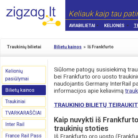
Keliauk kaip tau pati
AVIABILIETAI
KELIONĖS
T
Traukinių bilietai
Bilietų kainos
»
Iš Frankfurto
Siūlome patogų susisiekimą trauki
Kelionių
bei Frankfurto oro uosto traukini
pasiūlymai
naudojantis Germany InterRail pa
Bilietų kainos
informacijos apie keliavimą
trauk
Traukiniai
TRAUKINIO BILIETŲ TEIRAUKIT
TVARKARAŠČIAI
Kaip nuvykti iš Frankfurt
Inter Rail
traukinių stoties
France Rail Pass
Iš Frankfurto oro uosto (Frankfur