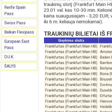
traukinių stotį (Frankfurt Main HB
Renfe Spain
23.01 val. kas 10-30 min. Kelionė
Pass
kaina suaugusiajam - 3,20 EUR; v
iki 6 m. keliauja nemokamai).
Swiss Pass
Balkan Flexipass
TRAUKINIŲ BILIETAI IŠ
Išvykimo stotis
European East
Frankfurtas (Frankfurt Main HB)
Frankfu
Pass
Frankfurtas (Frankfurt Main HB)
Amste
D.U.K
Frankfurtas (Frankfurt Main HB)
Baden 
Frankfurtas (Frankfurt Main HB)
Bamber
ŠALYS
Frankfurtas (Frankfurt Main HB)
Berlyna
Frankfurtas (Frankfurt Main HB)
Bona (
Frankfurtas (Frankfurt Main HB)
Briusel
Frankfurtas (Frankfurt Main HB)
Dortmu
Frankfurtas (Frankfurt Main HB)
Duseld
Frankfurtas (Frankfurt Main HB)
Erfurta
Frankfurtas (Frankfurt Main HB)
Hanove
Frankfurtas (Frankfurt Main HB)
Heidel