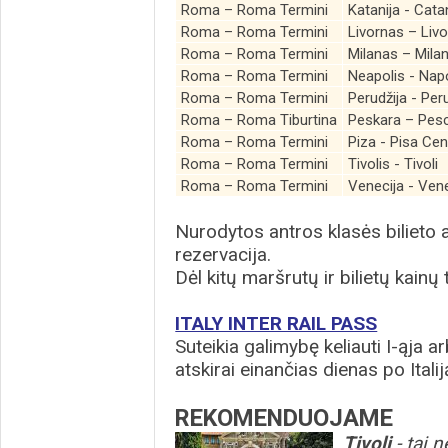
Roma – Roma Termini
Katanija - Cata
Roma – Roma Termini
Livornas – Liv
Roma – Roma Termini
Milanas – Mila
Roma – Roma Termini
Neapolis - Napo
Roma – Roma Termini
Perudžija - Per
Roma – Roma Tiburtina
Peskara – Pesc
Roma – Roma Termini
Piza - Pisa Cen
Roma – Roma Termini
Tivolis - Tivoli
Roma – Roma Termini
Venecija - Ven
Nurodytos antros klasės bilieto a
rezervacija.
Dėl kitų maršrutų ir bilietų kainų
ITALY INTER RAIL PASS
Suteikia galimybę keliauti I-ąja arb
atskirai einančias dienas po Itali
REKOMENDUOJAME
Tivoli
- tai 