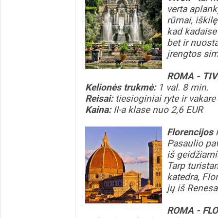
verta aplanky
rūmai, iškil
kad kadaise
bet ir nuos
įrengtos sim
ROMA - TIV
Kelionės trukmė:
1 val. 8 min.
Reisai:
tiesioginiai ryte ir vakar
Kaina:
II-a klase nuo 2,6 EUR
Florencijos
Pasaulio pav
iš geidžiami
Tarp turista
katedra, Flo
jų iš Renes
ROMA - FL