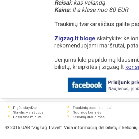
Reisai:
kas valandą
Kaina:
II-a klase nuo 80 EUR
Traukinių tvarkaraščius galite pas
Zigzag.lt bloge
skaitykite: kelion
rekomenduojami maršrutai, patar
Jei jums kilo papildomų klausimų 
bilietų, kreipkitės į zigzag.lt
kons
Pigūs skrydžiai
Traukinių pasai ir bilietai
Skrydis + viešbutis
Nuolaidų kortelės
Paskutinė minutė
Kelionių draudimas
© 2016 UAB "Zigzag Travel". Visą informaciją dėl bilietų ir kelioni