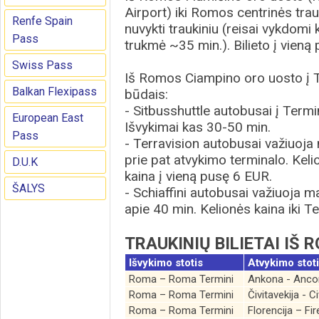
Airport) iki Romos centrinės tra
Renfe Spain
nuvykti traukiniu (reisai vykdomi 
Pass
trukmė ~35 min.). Bilieto į vieną
Swiss Pass
Iš Romos Ciampino oro uosto į Te
Balkan Flexipass
būdais:
- Sitbusshuttle autobusai į Termin
European East
Išvykimai kas 30-50 min.
Pass
- Terravision autobusai važiuoja 
prie pat atvykimo terminalo. Kel
D.U.K
kaina į vieną pusę 6 EUR.
ŠALYS
- Schiaffini autobusai važiuoja 
apie 40 min. Kelionės kaina iki T
TRAUKINIŲ BILIETAI IŠ
Išvykimo stotis
Atvykimo stot
Roma – Roma Termini
Ankona - Anco
Roma – Roma Termini
Čivitavekija - C
Roma – Roma Termini
Florencija – F