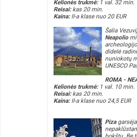
Kelionės trukmė:
1 val. 32 min.
Reisai:
kas 20 min.
Kaina:
II-a klase nuo 20 EUR
Šalia Vezuvi
Neapolio
mie
archeologij
didelė radin
nuniokotų mi
UNESCO Pasa
ROMA - NE
Kelionės trukmė:
1 val. 10 min.
Reisai:
kas 20 min.
Kaina:
II-a klase nuo 24,5 EUR
Piza
garsėj
nepaklūstan
bokštu. Be t