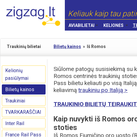
Keliauk kaip tau pati
AVIABILIETAI
KELIONĖS
T
Traukinių bilietai
Bilietų kainos
»
Iš Romos
Siūlome patogų susisiekimą su kita
Kelionių
Romos centrinės traukinių stoties
pasiūlymai
Pass bilietu keliauti po visą Ital
Bilietų kainos
keliavimą
traukiniu po Italiją >
Traukiniai
TRAUKINIO BILIETŲ TEIRAUKIT
TVARKARAŠČIAI
Kaip nuvykti iš Romos or
Inter Rail
stoties
France Rail Pass
Iš Romos Fiumičino oro uosto (R