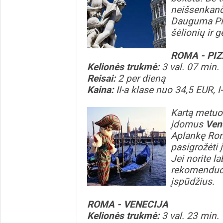
neišsenkanči
Dauguma Piz
šėlionių ir g
ROMA - PI
Kelionės trukmė:
3 val. 07 min.
Reisai:
2 per dieną
Kaina:
II-a klase nuo 34,5 EUR, 
Kartą metuos
įdomus
Ven
Aplankę Romą
pasigrožėti 
Jei norite l
rekomenduoja
įspūdžius.
ROMA - VENECIJA
Kelionės trukmė:
3 val. 23 min.