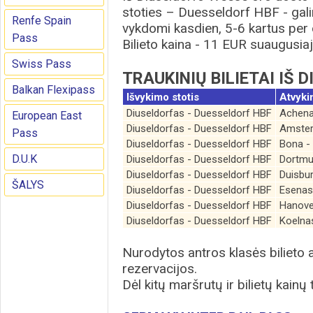
stoties – Duesseldorf HBF - gali
Renfe Spain
vykdomi kasdien, 5-6 kartus per 
Pass
Bilieto kaina - 11 EUR suaugusiaj
Swiss Pass
TRAUKINIŲ BILIETAI IŠ 
Balkan Flexipass
Išvykimo stotis
Atvyki
Diuseldorfas - Duesseldorf HBF
Achena
European East
Diuseldorfas - Duesseldorf HBF
Amste
Pass
Diuseldorfas - Duesseldorf HBF
Bona -
D.U.K
Diuseldorfas - Duesseldorf HBF
Dortmu
Diuseldorfas - Duesseldorf HBF
Duisbu
ŠALYS
Diuseldorfas - Duesseldorf HBF
Esenas
Diuseldorfas - Duesseldorf HBF
Hanove
Diuseldorfas - Duesseldorf HBF
Koelna
Nurodytos antros klasės bilieto 
rezervacijos.
Dėl kitų maršrutų ir bilietų kainų