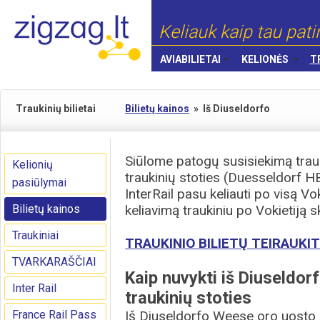
Keliauk kaip tau pati
AVIABILIETAI
KELIONĖS
T
Traukinių bilietai
Bilietų kainos
»
Iš Diuseldorfo
Siūlome patogų susisiekimą trauk
Kelionių
traukinių stoties (Duesseldorf 
pasiūlymai
InterRail pasu keliauti po visą Vo
Bilietų kainos
keliavimą traukiniu po Vokietiją s
Traukiniai
TRAUKINIO BILIETŲ TEIRAUKIT
TVARKARAŠČIAI
Kaip nuvykti iš Diuseldor
Inter Rail
traukinių stoties
France Rail Pass
Iš Diuseldorfo Weese oro uosto i