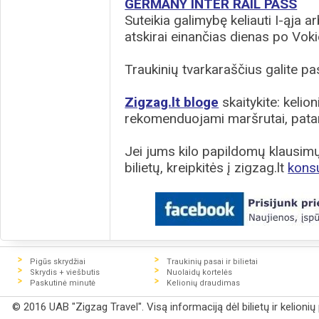
GERMANY INTER RAIL PASS
Suteikia galimybę keliauti I-ąja arb
atskirai einančias dienas po Voki
Traukinių tvarkaraščius galite pas
Zigzag.lt bloge
skaitykite: kelion
rekomenduojami maršrutai, patar
Jei jums kilo papildomų klausimų 
bilietų, kreipkitės į zigzag.lt
kons
Pigūs skrydžiai
Traukinių pasai ir bilietai
Skrydis + viešbutis
Nuolaidų kortelės
Paskutinė minutė
Kelionių draudimas
© 2016 UAB "Zigzag Travel". Visą informaciją dėl bilietų ir kelioni