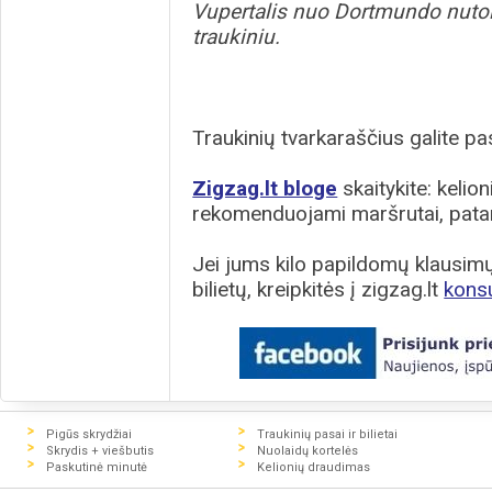
Vupertalis nuo Dortmundo nutol
traukiniu.
Traukinių tvarkaraščius galite pas
Zigzag.lt bloge
skaitykite: kelion
rekomenduojami maršrutai, patar
Jei jums kilo papildomų klausimų 
bilietų, kreipkitės į zigzag.lt
kons
Pigūs skrydžiai
Traukinių pasai ir bilietai
Skrydis + viešbutis
Nuolaidų kortelės
Paskutinė minutė
Kelionių draudimas