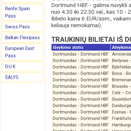
Dortmund HBF - galima nuvykti a
Renfe Spain
nuo 4.30 iki 22.30 val., kas 10 -
Pass
Bilieto kaina 6 EUR/asm., vaikams
keliauja nemokamai).
Swiss Pass
Balkan Flexipass
TRAUKINIŲ BILIETAI IŠ
Išvykimo stotis
Atvykimo
European East
Dortmundas - Dortmund HBF
Amsterd
Pass
Dortmundas - Dortmund HBF
Berlynas 
D.U.K
Dortmundas - Dortmund HBF
Bylefelda
Dortmundas - Dortmund HBF
Bona - B
ŠALYS
Dortmundas - Dortmund HBF
Brėmenas
Dortmundas - Dortmund HBF
Briuselis 
Dortmundas - Dortmund HBF
Celė – Ce
Dortmundas - Dortmund HBF
Diuseldor
Dortmundas - Dortmund HBF
Duisburga
Dortmundas - Dortmund HBF
Esenas -
Dortmundas - Dortmund HBF
Frankfurt
Dortmundas - Dortmund HBF
Hamburga