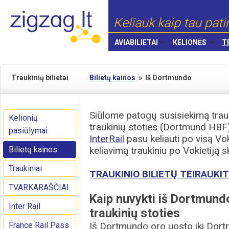
Keliauk kaip tau pati
AVIABILIETAI
KELIONĖS
T
Traukinių bilietai
Bilietų kainos
»
Iš Dortmundo
Siūlome patogų susisiekimą trau
Kelionių
traukinių stoties (Dortmund HBF
pasiūlymai
InterRail
pasu keliauti po visą Vo
Bilietų kainos
keliavimą traukiniu po Vokietiją s
Traukiniai
TRAUKINIO BILIETŲ TEIRAUKIT
TVARKARAŠČIAI
Kaip nuvykti iš Dortmund
Inter Rail
traukinių stoties
France Rail Pass
Iš Dortmundo oro uosto iki Dortm