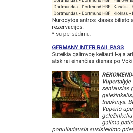
Dortmundas - Dortmund HBF
Hanoveri
Dortmundas - Dortmund HBF
Kaselis -
Dortmundas - Dortmund HBF
Kiolnas -
Nurodytos antros klasės bilieto 
rezervacijos.
* su persėdimu.
GERMANY INTER RAIL PASS
Suteikia galimybę keliauti I-ąja arb
atskirai einančias dienas po Voki
REKOMEND
Vupertalyje
seniausias 
geležinkelis,
traukinys. B
Vuperio upės
geležinkeliu
galima pati
populiariausia susisiekimo pri