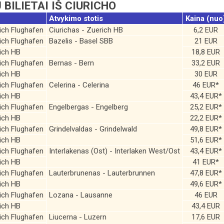
 BILIETAI IŠ CIURICHO
Atvykimo stotis
Kaina (nuo
rich Flughafen
Ciurichas - Zuerich HB
6,2 EUR
rich Flughafen
Bazelis - Basel SBB
21 EUR
rich HB
18,8 EUR
rich Flughafen
Bernas - Bern
33,2 EUR
rich HB
30 EUR
rich Flughafen
Celerina - Celerina
46 EUR*
rich HB
43,4 EUR*
rich Flughafen
Engelbergas - Engelberg
25,2 EUR*
rich HB
22,2 EUR*
rich Flughafen
Grindelvaldas - Grindelwald
49,8 EUR*
rich HB
51,6 EUR*
rich Flughafen
Interlakenas (Ost) - Interlaken West/Ost
43,4 EUR*
rich HB
41 EUR*
rich Flughafen
Lauterbrunenas - Lauterbrunnen
47,8 EUR*
rich HB
49,6 EUR*
rich Flughafen
Lozana - Lausanne
46 EUR
rich HB
43,4 EUR
rich Flughafen
Liucerna - Luzern
17,6 EUR