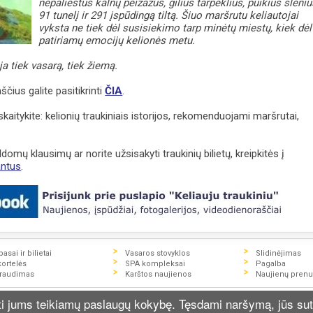
nepaliestus kalnų peizažus, gilius tarpeklius, puikius slėniu
91 tunelį ir 291 įspūdingą tiltą. Šiuo maršrutu keliautojai
vyksta ne tiek dėl susisiekimo tarp minėtų miestų, kiek dėl
patiriamų emocijų kelionės metu.
ja tiek vasarą, tiek žiemą.
ščius galite pasitikrinti
ČIA
.
kaitykite: kelionių traukiniais istorijos, rekomenduojami maršrutai,
ldomų klausimų ar norite užsisakyti traukinių bilietų, kreipkitės į
antus
.
asai ir bilietai
Vasaros stovyklos
Slidinėjimas
kortelės
SPA kompleksai
Pagalba
draudimas
Karštos naujienos
Naujienų pren
ją dėl bilietų ir kelionių programų, datų, kainų, sąlygų rekomenduojam
nti jums teikiamų paslaugų kokybę. Tęsdami naršymą, jūs sut