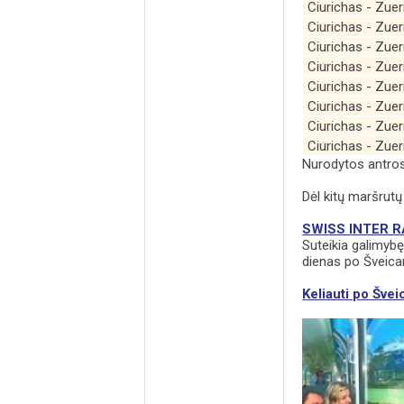
Ciurichas - Zue
Ciurichas - Zue
Ciurichas - Zue
Ciurichas - Zue
Ciurichas - Zue
Ciurichas - Zue
Ciurichas - Zue
Ciurichas - Zue
Nurodytos antros 
Dėl kitų maršrutų 
SWISS INTER R
Suteikia galimybę 
dienas po Šveicar
Keliauti po Švei