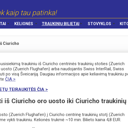
k kaip tau patinka!
TAI
KELIONĖS
TRAUKINIŲ BILIETAI
STOVYKLOS
KIT
Iš Ciuricho
sisiekimą traukiniu iš Ciuricho centrinės traukinių stoties (Zuerich
 uosto (Zuerich Flughafen) arba naudojantis Swiss InterRail, Swiss
uti po visą Šveicariją. Daugiau informacijos apie keliavimą traukiniu p
ite
ČIA >
ETŲ TEIRAUKITĖS ČIA >
i iš Ciuricho oro uosto iki Ciuricho traukinių
osto (Zuerich Flughafen) į Ciuricho centrinę traukinių stotį (Zuerich
ome vykti traukiniu. Kelionės trukmė ~10 min. Bilieto kaina 4,8 EUR.