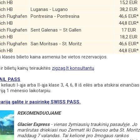
rich HB
15,2 EUR
rich HB
Luganas - Lugano
38,2 EUR
rich Flughafen
Pontresina - Pontresina
46,6 EUR*
rich HB
44,8 EUR*
rich Flughafen
Sent Galenas – St Gallen
17 EUR
rich HB
18,2 EUR
rich Flughafen
San Moritsas - St. Moritz
46,6 EUR*
rich HB
44,8 EUR*
klasės bilieto kaina asmeniui be vietos rezervacijos.
ir bilietų kainų teiraukitės
zigzag.lt konsultantų
.
AIL PASS
keliauti I-ąja arba II-ąja klase 3, 4, 6, 8 iš eilės arba atskirai einančias
iją 1 mėnesio laikotarpiu.
cariją galite ir pasirinkę SWISS PASS.
REKOMENDUOJAME
Glacier Express
- vienas žymiausių traukinių pasaulyje. Jo
maršrutas driekiasi nuo Zermatt iki Davoso arba St. Moritz
maždaug 7 valandas. Tai kelionė pro žmogaus rankos