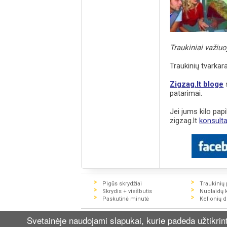
Traukiniai važiuo
Traukinių tvarkara
Zigzag.lt bloge
s
patarimai.
Jei jums kilo papi
zigzag.lt
konsult
Pigūs skrydžiai
Traukinių p
Skrydis + viešbutis
Nuolaidų 
Paskutinė minutė
Kelionių 
© 2016 UAB "Zigzag Travel". Visą informaci
Svetainėje naudojami slapukai, kurie padeda užtikri