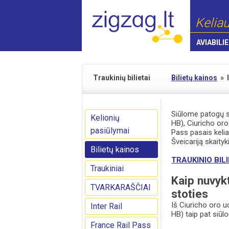
Keliau
AVIABILIE
Traukinių bilietai
Bilietų kainos
»
Siūlome patogų su
Kelionių
HB), Ciuricho oro
pasiūlymai
Pass pasais kelia
Šveicariją skaityk
Bilietų kainos
TRAUKINIO BILI
Traukiniai
Kaip nuvykt
TVARKARAŠČIAI
stoties
Iš Ciuricho oro u
Inter Rail
HB) taip pat siūl
France Rail Pass