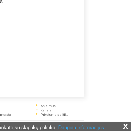
s,
Apie mus
Karjera
umerata
Privatumo politika
x
e pasitikslinti su Zigzag.lt konsultantais.
inkate su slapukų politika.
Daugiau informacijos