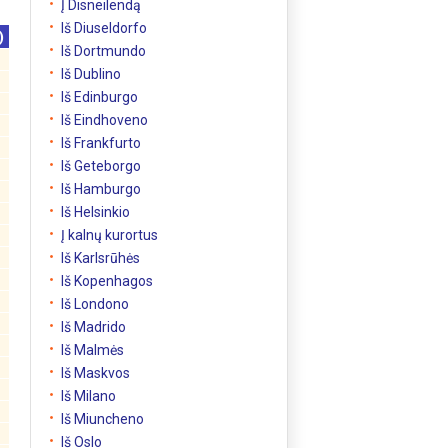
Į Disneilendą
Iš Diuseldorfo
)
Iš Dortmundo
Iš Dublino
Iš Edinburgo
Iš Eindhoveno
Iš Frankfurto
Iš Geteborgo
Iš Hamburgo
Iš Helsinkio
Į kalnų kurortus
Iš Karlsrūhės
Iš Kopenhagos
Iš Londono
Iš Madrido
Iš Malmės
Iš Maskvos
Iš Milano
Iš Miuncheno
Iš Oslo