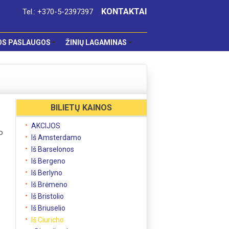
KONTAKTAI
Tel.: +370-5-2397397
OS PASLAUGOS
ŽINIŲ LAGAMINAS
BILIETŲ KAINOS
AKCIJOS
o
Iš Amsterdamo
Iš Barselonos
Iš Bergeno
Iš Berlyno
Iš Brėmeno
Iš Bristolio
Iš Briuselio
Iš Ciuricho