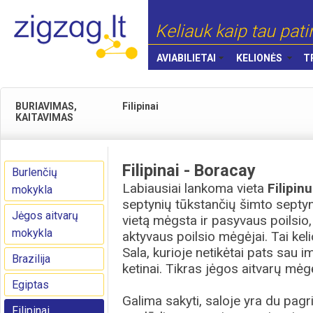
Keliauk kaip tau pati
AVIABILIETAI
KELIONĖS
T
BURIAVIMAS,
Filipinai
KAITAVIMAS
Filipinai - Boracay
Burlenčių
Labiausiai lankoma vieta
Filipin
mokykla
septynių tūkstančių šimto septynių
Jėgos aitvarų
vietą mėgsta ir pasyvaus poilsio, 
mokykla
aktyvaus poilsio mėgėjai. Tai keli
Sala, kurioje netikėtai pats sau im
Brazilija
ketinai. Tikras jėgos aitvarų mėgė
Egiptas
Galima sakyti, saloje yra du pagr
Filipinai