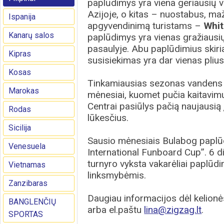
paplūdimys yra viena geriausių vi
Azijoje, o kitas – nuostabus, maž
Ispanija
apgyvendinimą turistams –
Whit
Kanarų salos
paplūdimys yra vienas gražiausi
pasaulyje. Abu paplūdimius skiria
Kipras
susisiekimas yra dar vienas pliu
Kosas
Tinkamiausias sezonas vandens 
Marokas
mėnesiai, kuomet pučia kaitavimui
Centrai pasiūlys pačią naujausią į
Rodas
lūkesčius.
Sicilija
Sausio mėnesiais Bulabog paplū
Venesuela
International Funboard Cup”. 6 
turnyro vyksta vakarėliai paplūd
Vietnamas
linksmybėmis.
Zanzibaras
Daugiau informacijos dėl kelionė
BANGLENČIŲ
arba el.paštu
lina@zigzag.lt
.
SPORTAS