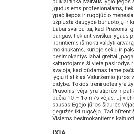
puikiai tinka įvairaus lygio jėgo
įgudusiems profesionalams, tie
ypač liepos ir rugpjūčio mėnesiai
užplūsta daugybė buriuotojų ir ka
Labai svarbu tai, kad Prasonisi 
bangas, tiek ant visiškai lygaus 
norintiems išmokti valdyti aitvarą.
mokinukams, kurioje seklu ir paka
besimokantys labai greitai „pagau
kaituotojams ši vieta pasirodys 
svajoja, kad būdamas tame pači
lygiu it stiklas Viduržemio jūros
didybe. Tokios treniruotės yra ž
Prasonisi vėjai yra stiprūs ir pa
pučia 10 – 15 m/s vėjas. Jį vietin
sausas Egėjo jūros šiaurės vėj
gegužės iki rugsėjo. Tad būtent ši
Visiems besimokantiems kaituoti 
IXIA