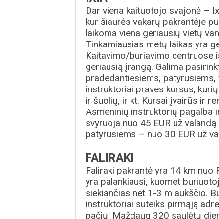
Dar viena kaituotojo svajonė – Ix
kur šiaurės vakarų pakrantėje puč
laikoma viena geriausių vietų 
Tinkamiausias metų laikas yra g
Kaitavimo/buriavimo centruose i
geriausią įrangą. Galima pasirink
pradedantiesiems, patyrusiems, va
instruktoriai praves kursus, kurių
ir šuolių, ir kt. Kursai įvairūs ir 
Asmeninių instruktorių pagalba 
svyruoja nuo 45 EUR už valandą 
patyrusiems – nuo 30 EUR už va
FALIRAKI
Faliraki pakrantė yra 14 km nuo
yra palankiausi, kuomet buriuotoj
siekiančias net 1-3 m aukščio. B
instruktoriai suteiks pirmąją adre
pačių. Maždaug 320 saulėtų dien