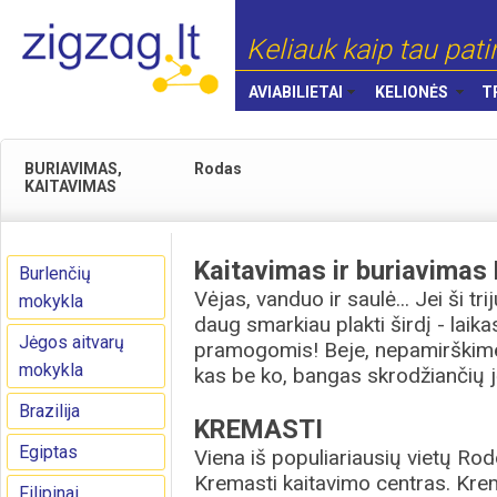
Keliauk kaip tau pati
AVIABILIETAI
KELIONĖS
T
BURIAVIMAS,
Rodas
KAITAVIMAS
Kaitavimas ir buriavimas
Burlenčių
Vėjas, vanduo ir saulė... Jei ši tri
mokykla
daug smarkiau plakti širdį - lai
Jėgos aitvarų
pramogomis! Beje, nepamirškime 
mokykla
kas be ko, bangas skrodžiančių jė
Brazilija
KREMASTI
Egiptas
Viena iš populiariausių vietų Rodo
Kremasti kaitavimo centras. Krema
Filipinai