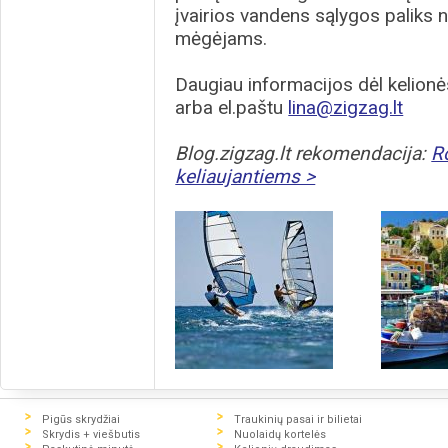
įvairios vandens sąlygos paliks 
mėgėjams.
Daugiau informacijos dėl kelionė
arba el.paštu
lina@zigzag.lt
Blog.zigzag.lt rekomendacija:
R
keliaujantiems >
Pigūs skrydžiai
Traukinių pasai ir bilietai
Skrydis + viešbutis
Nuolaidų kortelės