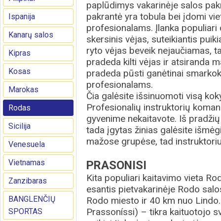
paplūdimys vakarinėje salos pakr
pakrantė yra tobula bei įdomi viet
Ispanija
profesionalams. Įlanka populiari 
Kanarų salos
skersinis vėjas, suteikiantis pui
ryto vėjas beveik nejaučiamas, tad
Kipras
pradeda kilti vėjas ir atsiranda
Kosas
pradeda pūsti ganėtinai smarkok
profesionalams.
Marokas
Čia galėsite išsinuomoti visą kok
Profesionalių instruktorių koman
Rodas
gyvenime nekaitavote. Iš pradžių 
Sicilija
tada įgytas žinias galėsite išmė
mažose grupėse, tad instruktorius
Venesuela
Vietnamas
PRASONISI
Kita populiari kaitavimo vieta Ro
Zanzibaras
esantis pietvakarinėje Rodo salo
BANGLENČIŲ
Rodo miesto ir 40 km nuo Lindo.
Prassoníssi) – tikra kaituotojo s
SPORTAS