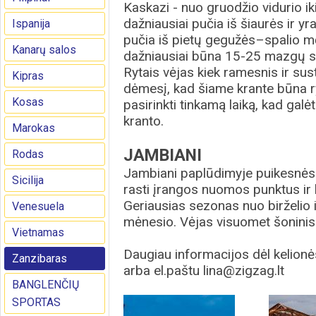
Kaskazi - nuo gruodžio vidurio ik
dažniausiai pučia iš šiaurės ir y
Ispanija
pučia iš pietų gegužės–spalio mėn
Kanarų salos
dažniausiai būna 15-25 mazgų s
Rytais vėjas kiek ramesnis ir sust
Kipras
dėmesį, kad šiame krante būna ry
Kosas
pasirinkti tinkamą laiką, kad galė
kranto.
Marokas
JAMBIANI
Rodas
Jambiani paplūdimyje puikesnės s
Sicilija
rasti įrangos nuomos punktus ir
Geriausias sezonas nuo birželio i
Venesuela
mėnesio. Vėjas visuomet šoninis
Vietnamas
Daugiau informacijos dėl kelionė
Zanzibaras
arba el.paštu lina@zigzag.lt
BANGLENČIŲ
SPORTAS