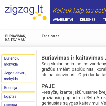
Keliauk kaip tau pati
AVIABILIETAI
KELIONĖS
T
BURIAVIMAS,
Zanzibaras
KAITAVIMAS
Buriavimas ir kaitavimas
Burlenčių
Salą skalaujantis Indijos vanden
mokykla
gražūs smėlėti paplūdimiai, koral
Jėgos aitvarų
atsipalaidavimas… O jei dar kaita
mokykla
PAJE
Brazilija
Pietryčių krante įskūrusiame žvej
Egiptas
gražiausių paplūdimių Rytų Afriko
geriausias sąlygas kaitavimui. V
Filipinai