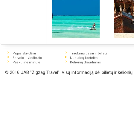
Pigūs skrydžiai
Traukinių pasai ir bilietai
Skrydis + viešbutis
Nuolaidų kortelės
Paskutinė minutė
Kelionių draudimas
© 2016 UAB "Zigzag Travel". Visą informaciją dėl bilietų ir kelioni