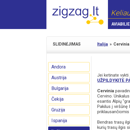
Keliau
AVIABILIE
SLIDINĖJIMAS
Italija
»
Cervinia
Andora
Jei ketinate vykti
Austrija
UŽPILDYKITE 
Bulgarija
Cervinia
pavadin
Cervino. Unikalus 
Čekija
esantis Alpių "g
Pakilus į viršūnę 
Gruzija
priklausančiomis
Ispanija
Bendras trasų il
kurių trasų ilgis 