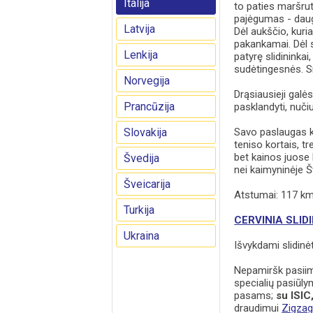
Italija
to paties maršrut
pajėgumas - daugi
Latvija
Dėl aukščio, kuri
pakankamai. Dėl s
Lenkija
patyrę slidininkai,
sudėtingesnės. S
Norvegija
Drąsiausieji galės
Prancūzija
pasklandyti, nuči
Slovakija
Savo paslaugas ku
teniso kortais, tr
bet kainos juose 
Švedija
nei kaimyninėje Šv
Šveicarija
Atstumai: 117 km 
Turkija
CERVINIA SLID
Ukraina
Išvykdami slidinė
Nepamiršk pasii
specialių pasiūl
pasams;
su ISIC
draudimui
Zigzag