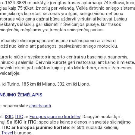
o. 1524-3889 m aukštyje įrengtas trasas aptarnauja 74 keltuvai, kuri
au kaip 75 tūkst. žmonių per valandą. Veikia dirbtinio sniego sistem
ame įsikūręs kurortas, sezonas yra ilgas, sniego visuomet būna
tipraus vėjo gana dažnai būna uždaryti viršutiniai keltuvai. Labiau
 ieškantys iššūkių, gali slidinėti ir Šveicarijos pusėje, kur trasos
nieglenčių mėgėjams yra įrengtas snieglenčių parkas.
 išbandyti slidinėjimą prisirišus prie malūnsparnio ar aitvaro,
uožti nuo kalno ant padangos, pasivažinėti sniego motociklu.
rorte siūlo ir sveikatos ir sporto centrai su baseinais, saunomis,
eniruoklių salėmis. Cervinia kurorte geri restoranai ant kalno ir mieste
beveik tokios pat aukštos kaip ir pats Matterhorn, nors ir žemesnės
eicarijoje.
iki Turino, 185 km iki Milano, 332 km iki Liono.
INĖJIMO ŽEMĖLAPIS
ti nepamirškite
apsidrausti
.
mti
ISIC
,
ITIC
ar
Europos jaunimo kortelės
! Daugybė nuolaidų ir
ymų!
Su ISIC ir ITIC:
specialios kainos dienos ir savaitės slidinėjimo
, ITIC ar Europos jaunimo kortele:
iki 50% nuolaida kelionių
 Travel
biuruose.