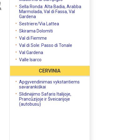
ų
Sella Ronda: Alta Badia, Arabba
a.
Marmolada, Val di Fassa, Val
Gardena
Sestriere/Via Lattea
Skirama Dolomiti
Val di Fiemme
Val di Sole: Passo di Tonale
Val Gardena
Valle Isarco
,
CERVINIA
Apgyvendinimas vykstantiems
savarankiškai
Slidinėjimo Safaris Italijoje,
Prancūzijoje ir Šveicarijoje
(autobusu)