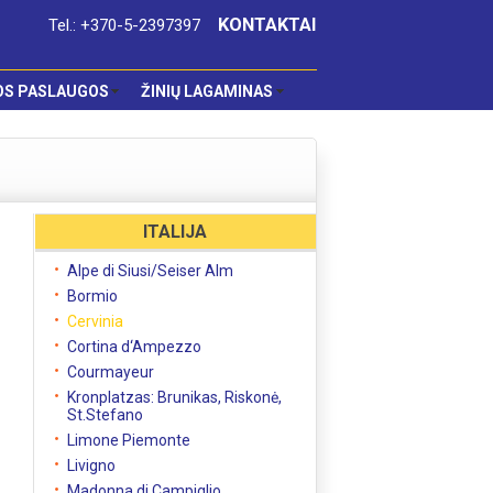
KONTAKTAI
Tel.: +370-5-2397397
OS PASLAUGOS
ŽINIŲ LAGAMINAS
ITALIJA
Alpe di Siusi/Seiser Alm
Bormio
Cervinia
Cortina d‘Ampezzo
Courmayeur
Kronplatzas: Brunikas, Riskonė,
St.Stefano
Limone Piemonte
Livigno
Madonna di Campiglio