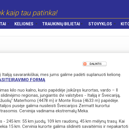
k kaip tau patinka!
TAI
KELIONĖS
TRAUKINIŲ BILIETAI
STOVYKLOS
KIT
 į Italiją savarankiškai, mes jums galime padėti suplanuoti kelionę.
PASITEIRAVIMO FORMĄ
imas kilo nuo kalno, kurio papėdėje įsikūręs kurortas, vardo – Il
slidinėjimo regionas, jungiantis dvi valstybes - Italiją ir Šveicariją,
ražuolių" Materhorno (4478 m) ir Monte Rosa (4633 m) papėdėje.
Italijos pusėje galima nusileisti Šveicarijos Zermatt kurortui
 trasomis. Cervinija vadinama ekstremalų Meka.
gis - 245 km: 55 km juodų, 109 km raudonų, 45 km mėlynų trasų. Kai
siekia 15 km. Cervinia kurorte galima slidinėti savaitėmis ir nepakartoti