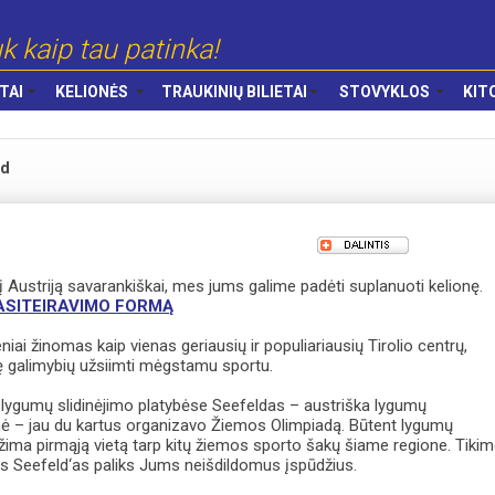
k kaip tau patinka!
TAI
KELIONĖS
TRAUKINIŲ BILIETAI
STOVYKLOS
KIT
ld
i į Austriją savarankiškai, mes jums galime padėti suplanuoti kelionę.
PASITEIRAVIMO FORMĄ
niai žinomas kaip vienas geriausių ir populiariausių Tirolio centrų,
ę galimybių užsiimti mėgstamu sportu.
lygumų slidinėjimo platybėse Seefeldas – austriška lygumų
inė – jau du kartus organizavo Žiemos Olimpiadą. Būtent lygumų
užima pirmąją vietą tarp kitų žiemos sporto šakų šiame regione. Tikim
us Seefeld‘as paliks Jums neišdildomus įspūdžius.