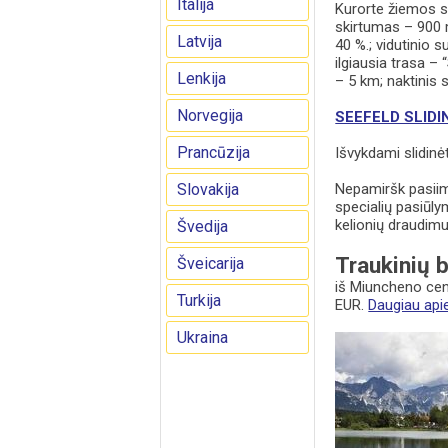
Italija
Kurorte žiemos s
skirtumas – 900 m
Latvija
40 %.; vidutinio 
ilgiausia trasa –
Lenkija
– 5 km; naktinis s
Norvegija
SEEFELD SLIDI
Prancūzija
Išvykdami slidinė
Slovakija
Nepamiršk pasii
specialių pasiūl
kelionių draudim
Švedija
Traukinių bi
Šveicarija
iš Miuncheno cen
Turkija
EUR.
Daugiau apie
Ukraina