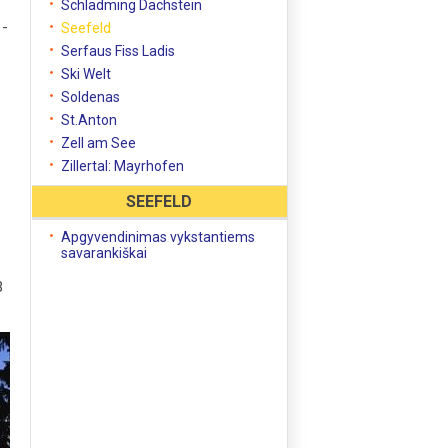
Schladming Dachstein
 -
Seefeld
Serfaus Fiss Ladis
Ski Welt
Soldenas
St.Anton
Zell am See
Zillertal: Mayrhofen
SEEFELD
Apgyvendinimas vykstantiems
savarankiškai
3