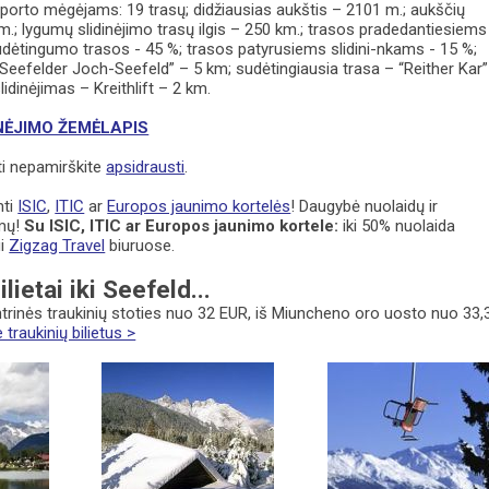
porto mėgėjams: 19 trasų; didžiausias aukštis – 2101 m.; aukščių
.; lygumų slidinėjimo trasų ilgis – 250 km.; trasos pradedantiesiems
sudėtingumo trasos - 45 %; trasos patyrusiems slidini-nkams - 15 %;
 “Seefelder Joch-Seefeld” – 5 km; sudėtingiausia trasa – “Reither Kar”
lidinėjimas – Kreithlift – 2 km.
NĖJIMO ŽEMĖLAPIS
ti nepamirškite
apsidrausti
.
mti
ISIC
,
ITIC
ar
Europos jaunimo kortelės
! Daugybė nuolaidų ir
ymų!
Su ISIC, ITIC ar Europos jaunimo kortele:
iki 50% nuolaida
ui
Zigzag Travel
biuruose.
lietai iki Seefeld...
trinės traukinių stoties nuo 32 EUR, iš Miuncheno oro uosto nuo 33,
 traukinių bilietus >