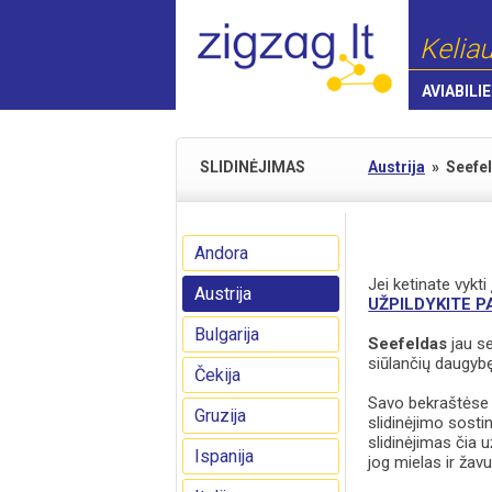
Keliau
AVIABILIE
SLIDINĖJIMAS
Austrija
»
Seefe
Andora
Jei ketinate vykt
Austrija
UŽPILDYKITE 
Bulgarija
Seefeldas
jau se
siūlančių daugyb
Čekija
Savo bekraštėse 
Gruzija
slidinėjimo sost
slidinėjimas čia 
Ispanija
jog mielas ir žav