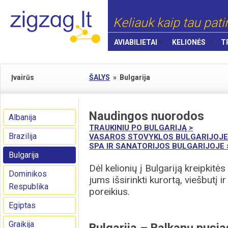
Keliauk kaip tau pati
AVIABILIETAI
KELIONĖS
T
Įvairūs
ŠALYS
»
Bulgarija
Naudingos nuorodos
Albanija
TRAUKINIU PO BULGARIJĄ >
Brazilija
VASAROS STOVYKLOS BULGARIJOJE
SPA IR SANATORIJOS BULGARIJOJE 
Bulgarija
Dėl kelionių į Bulgariją kreipkitė
Dominikos
jums išsirinkti kurortą, viešbutį
Respublika
poreikius.
Egiptas
Graikija