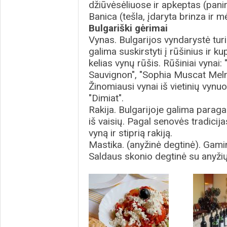
džiūvėsėliuose ir apkeptas (pani
Banica (tešla, įdaryta brinza ir m
Bulgariški gėrimai
Vynas. Bulgarijos vyndarystė turi
galima suskirstyti į rūšinius ir ku­p
kelias vynų rūšis. Rūšiniai vynai
Sauvignon", "Sophia Muscat Melni
Žinomiausi vynai iš vie­ti­nių vyn
"Dimiat".
Rakija. Bulgarijoje galima paraga
iš vaisių. Pagal senovės tra­di­­­c
vyną ir stiprią rakiją.
Mastika. (anyžinė degtinė). Gamin
Saldaus skonio degtinė su any­ži