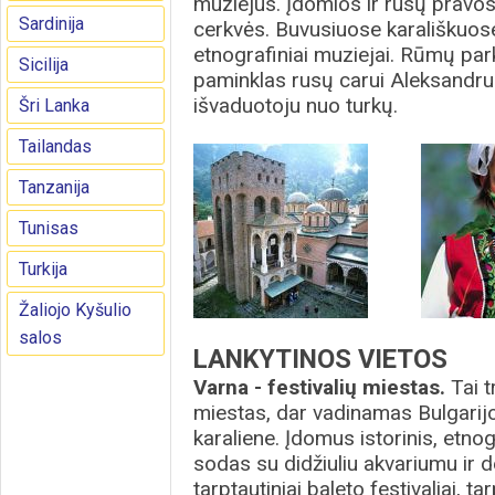
muziejus. Įdomios ir rusų pravosl
Sardinija
cerkvės. Buvusiuose karališkuose
etnografiniai muziejai. Rūmų par
Sicilija
paminklas rusų carui Aleksandrui I
išvaduotoju nuo turkų.
Šri Lanka
Tailandas
Tanzanija
Tunisas
Turkija
Žaliojo Kyšulio
salos
LANKYTINOS VIETOS
Varna - festivalių miestas.
Tai 
miestas, dar vadinamas Bulgarij
karaliene. Įdomus istorinis, etnog
sodas su didžiuliu akvariumu ir 
tarptautiniai baleto festivaliai, 