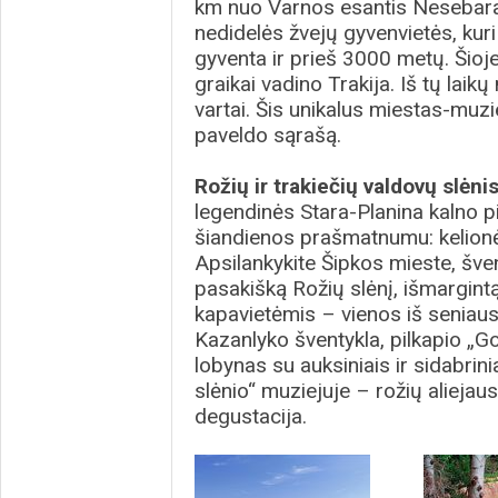
km nuo Varnos esantis Nesebaras
nedidelės žvejų gyvenvietės, kur
gyventa ir prieš 3000 metų. Šioje 
graikai vadino Trakija. Iš tų laikų
vartai. Šis unikalus miestas-muz
paveldo sąrašą.
Rožių ir trakiečių valdovų slėnis
legendinės Stara-Planina kalno p
šiandienos prašmatnumu: kelionė 
Apsilankykite Šipkos mieste, šven
pasakišką Rožių slėnį, išmargintą
kapavietėmis – vienos iš seniausi
Kazanlyko šventykla, pilkapio „G
lobynas su auksiniais ir sidabrini
slėnio“ muziejuje – rožių aliejau
degustacija.