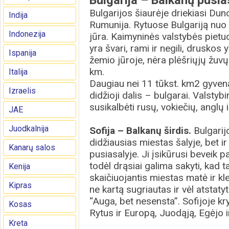
Bulgarija – Balkanų pusias
Bulgarijos šiaurėje driekiasi Du
Indija
Rumunija. Ry­tuo­­se Bulgariją nuo
Indonezija
jūra. Kaimyninės valstybės pietuos
yra švari, rami ir negili, drus­ko
Ispanija
že­­mio jūroje, nėra plėšriųjų žu
km.
Italija
Daugiau nei 11 tūkst. km2 gy­­ven
Izraelis
didžioji dalis – bulgarai. Valstyb
susikalbėti rusų, vokiečių, anglų
JAE
Juodkalnija
Sofija – Balkanų širdis.
Bulgarij
didžiausias miestas šalyje, bet i
Kanarų salos
pusiasalyje. Ji įsikūrusi beveik 
todėl drąsiai galima sakyti, kad 
Kenija
skaičiuojantis miestas matė ir k
Kipras
ne kartą sugriautas ir vėl atstat
“Auga, bet nesensta”. Sofijoje kr
Kosas
Rytus ir Europą, Juodąją, Egėjo ir
Kreta