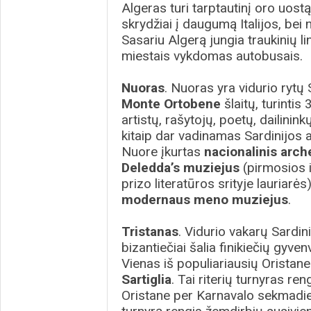
Algeras turi tarptautinį oro uost
skrydžiai į daugumą Italijos, be
Sasariu Algerą jungia traukinių li
miestais vykdomas autobusais.
Nuoras
. Nuoras yra vidurio rytų 
Monte Ortobene
šlaitų, turinti
artistų, rašytojų, poetų, dailinin
kitaip dar vadinamas Sardinijos 
Nuore įkurtas
nacionalinis arch
Deledda’s muziejus
(pirmosios i
prizo literatūros srityje lauriarės
modernaus meno muziejus
.
Tristanas
. Vidurio vakarų Sardin
bizantiečiai šalia finikiečių gyv
Vienas iš populiariausių Oristane
Sartiglia
. Tai riterių turnyras 
Oristane per Karnavalo sekmadie