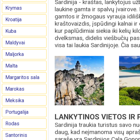
Sardinija - kraštas, lankytojus už
Krymas
laukine gamta ir spalvų įvairove. 
gamtos ir žmogaus vyrauja idili
Kroatija
kraštovaizdis, įspūdingi kalnai ir
kur paplūdimiai siekia iki kelių ki
Kuba
dvelksmas, didelis viešbučių pas
Maldyvai
visa tai laukia Sardinijoje. Čia sau
Maljorka
Malta
Margaritos sala
Marokas
Meksika
Portugalija
LANKYTINOS VIETOS IR
Rodas
Sardinija traukia turistus savo nu
daug, kad neįmanoma visų aprašy
Santorinis
sąraše yra Sardinijos Cala Gono