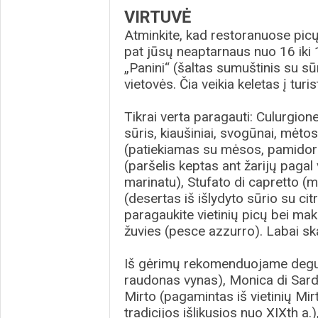
VIRTUVĖ
Atminkite, kad restoranuose picų n
pat jūsų neaptarnaus nuo 16 iki 19
„Panini“ (šaltas sumuštinis su sūr
vietovės. Čia veikia keletas į tur
Tikrai verta paragauti: Culurgione
sūris, kiaušiniai, svogūnai, mėto
(patiekiamas su mėsos, pamidor
(paršelis keptas ant žarijų pagal 
marinatu), Stufato di capretto (
(desertas iš išlydyto sūrio su cit
paragaukite vietinių picų bei ma
žuvies (pesce azzurro). Labai ska
Iš gėrimų rekomenduojame degus
raudonas vynas), Monica di Sard
Mirto (pagamintas iš vietinių Mirt
tradicijos išlikusios nuo XIXth a.)