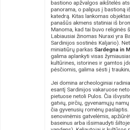
bastiono apžvalgos aikštelės ats
panorama, o palipus į bastioną iš
katedrą. Kitas lankomas objekta
panašūs akmens statiniai iš bron
Manoma, kad tai buvo religinės šv
Labiausiai žinomas Nuraxi yra B
Sardinijos sostinės Kaljario). Net
miniatiūrų parkas
Sardegna in M
galima aplankyti visas žymiausia
kultūrines, istorines ir gamtos įd
pėsčiomis, galima sėsti į traukinuk
Jei domina archeologiniai radiniai
esantį Sardinijos vakaruose neto
pietuose netoli Pulos. Čia išvysi
gatvių, pirčių, gyvenamųjų namų
čia gyvenusių romėnų paslaptis. 
senovinėmis gatvelėmis, apžiūrėti
baseinus arba išsimaudyti šiltoje
vandens). Keliautojai ir kultūros 