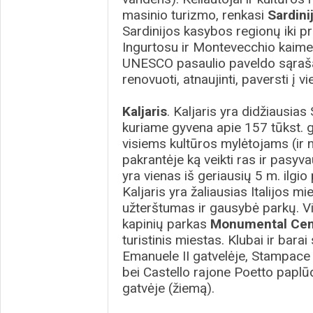
masinio turizmo, renkasi
Sardini
Sardinijos kasybos regionų iki p
Ingurtosu ir Montevecchio kaimelia
UNESCO pasaulio paveldo sąrašą
renovuoti, atnaujinti, paversti į v
Kaljaris
. Kaljaris yra didžiausias
kuriame gyvena apie 157 tūkst. g
visiems kultūros mylėtojams (ir ne
pakrantėje ką veikti ras ir pasyva
yra vienas iš geriausių 5 m. ilgi
Kaljaris yra žaliausias Italijos m
užterštumas ir gausybė parkų. V
kapinių parkas
Monumental Cem
turistinis miestas. Klubai ir barai
Emanuele II gatvelėje, Stampace 
bei Castello rajone Poetto paplū
gatvėje (žiemą).