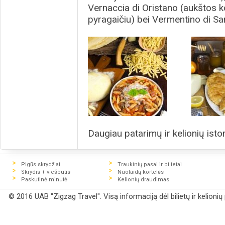
Vernaccia di Oristano (aukštos 
pyragaičiu) bei Vermentino di S
Daugiau patarimų ir kelionių istor
Pigūs skrydžiai
Traukinių pasai ir bilietai
Skrydis + viešbutis
Nuolaidų kortelės
Paskutinė minutė
Kelionių draudimas
© 2016 UAB "Zigzag Travel". Visą informaciją dėl bilietų ir kelioni