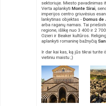
sektoriuje. Miesto pavadinimas ita
Verta aplankyti
Monte Sirai
, sen
imperijos centro griuvėsius esan
lankytinas objektas -
Domus de 
arba raganų namais. Tai priešisto
regione, išlikę nuo 3 400 ir 2 700
Ozieri ir Beaker kultūros. Rel
aplankyti romaninę bažnyčią
San
Ir dar kai kas, ką jūs tikrai turit
vietiniu maistu ;)