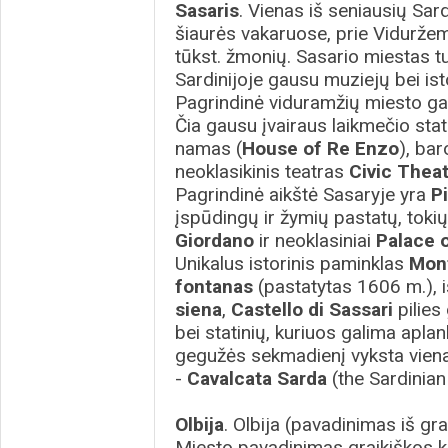
Sasaris
. Vienas iš seniausių Sar
šiaurės vakaruose, prie Vidurže
tūkst. žmonių. Sasario miestas tur
Sardinijoje gausu muziejų bei isto
Pagrindinė viduramžių miesto ga
Čia gausu įvairaus laikmečio stati
namas (
House of Re Enzo
), ba
neoklasikinis teatras
Civic Thea
Pagrindinė aikštė Sasaryje yra
Pi
įspūdingų ir žymių pastatų, tokių
Giordano
ir neoklasiniai
Palace o
Unikalus istorinis paminklas
Mon
fontanas
(pastatytas 1606 m.), i
siena
,
Castello di Sassari
pilies
bei statinių, kuriuos galima apla
gegužės sekmadienį vyksta vienas
-
Cavalcata Sarda
(the Sardinian
Olbija
. Olbija (pavadinimas iš gr
Miesto pavadinimas graikiškos k