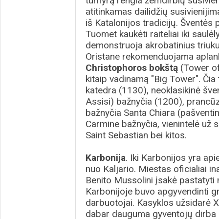
turnyrą rengia žemdirbių susivie
atitinkamas dailidžių susivieniji
iš Katalonijos tradicijų. Šventės
Tuomet kaukėti raiteliai iki saulė
demonstruoja akrobatinius triuku
Oristane rekomenduojama aplanky
Christophoros bokštą
(Tower of
kitaip vadinamą "Big Tower". Čia
katedra (1130), neoklasikinė šve
Assisi) bažnyčia (1200), prancūz
bažnyčia Santa Chiara (pašventin
Carmine bažnyčia, vienintelė už 
Saint Sebastian bei kitos.
Karbonija
. Iki Karbonijos yra ap
nuo Kaljario. Miestas oficialiai
Benito Mussolini įsakė pastatyti 
Karbonijoje buvo apgyvendinti gr
darbuotojai. Kasyklos užsidarė 
dabar dauguma gyventojų dirba s