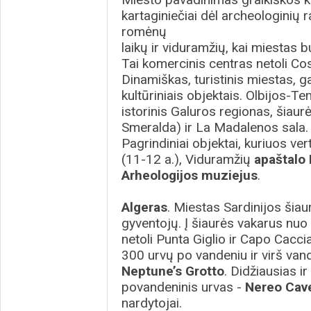
kartaginiečiai dėl archeologinių ra
romėnų
laikų ir viduramžių, kai miestas 
Tai komercinis centras netoli Co
Dinamiškas, turistinis miestas, g
kultūriniais objektais. Olbijos-Te
istorinis Galuros regionas, šiaur
Smeralda) ir La Madalenos sala.
Pagrindiniai objektai, kuriuos ver
(11-12 a.), Viduramžių
apaštalo 
Arheologijos muziejus
.
Algeras
. Miestas Sardinijos šiau
gyventojų. Į šiaurės vakarus nuo
netoli Punta Giglio ir Capo Cacci
300 urvų po vandeniu ir virš van
Neptune’s Grotto
. Didžiausias i
povandeninis urvas -
Nereo Cav
nardytojai.