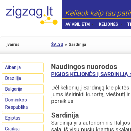
Keliauk kaip tau pati
AVIABILIETAI
KELIONĖS
T
Įvairūs
ŠALYS
»
Sardinija
Naudingos nuorodos
Albanija
PIGIOS KELIONĖS Į SARDINIJĄ 
Brazilija
Dėl kelionių į Sardiniją kreipkitė
Bulgarija
jums išsirinkti kurortą, viešbutį
Dominikos
poreikius.
Respublika
Sardinija
Egiptas
Sardinija yra autonominis Italijo
Graikija
salą. Iš visų pusių krantus skala