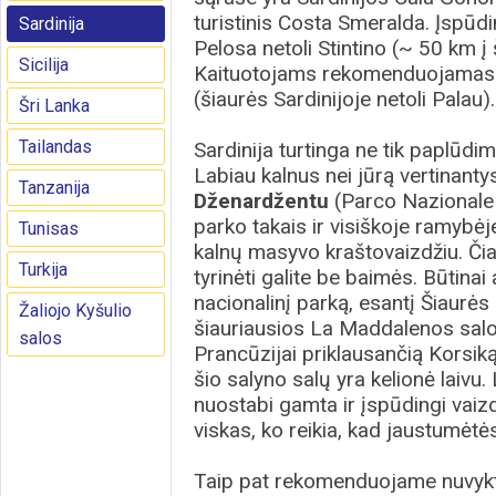
turistinis Costa Smeralda. Įspūd
Sardinija
Pelosa netoli Stintino (~ 50 km į
Sicilija
Kaituotojams rekomenduojama
(šiaurės Sardinijoje netoli Palau).
Šri Lanka
Tailandas
Sardinija turtinga ne tik paplūdimi
Labiau kalnus nei jūrą vertinantys 
Tanzanija
Dženardžentu
(Parco Nazionale 
parko takais ir visiškoje ramybė
Tunisas
kalnų masyvo kraštovaizdžiu. Či
Turkija
tyrinėti galite be baimės. Būtinai
nacionalinį parką, esantį Šiaurės
Žaliojo Kyšulio
šiauriausios La Maddalenos salos
salos
Prancūzijai priklausančią Korsiką
šio salyno salų yra kelionė laivu
nuostabi gamta ir įspūdingi vaiz
viskas, ko reikia, kad jaustumėtė
Taip pat rekomenduojame nuvykt