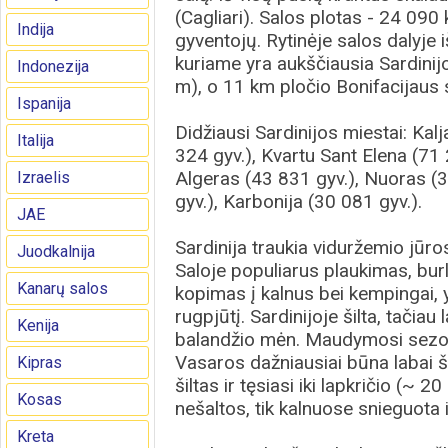
(Cagliari). Salos plotas - 24 090
Indija
gyventojų. Rytinėje salos dalyje
kuriame yra aukščiausia Sardini
Indonezija
m), o 11 km pločio Bonifacijaus s
Ispanija
Didžiausi Sardinijos miestai: Kal
Italija
324 gyv.), Kvartu Sant Elena (71 
Algeras (43 831 gyv.), Nuoras (3
Izraelis
gyv.), Karbonija (30 081 gyv.).
JAE
Sardinija traukia viduržemio jūros
Juodkalnija
Saloje populiarus plaukimas, bur
Kanarų salos
kopimas į kalnus bei kempingai,
rugpjūtį. Sardinijoje šilta, tačiau
Kenija
balandžio mėn. Maudymosi sezo
Vasaros dažniausiai būna labai š
Kipras
šiltas ir tęsiasi iki lapkričio (~ 2
Kosas
nešaltos, tik kalnuose snieguota 
Kreta