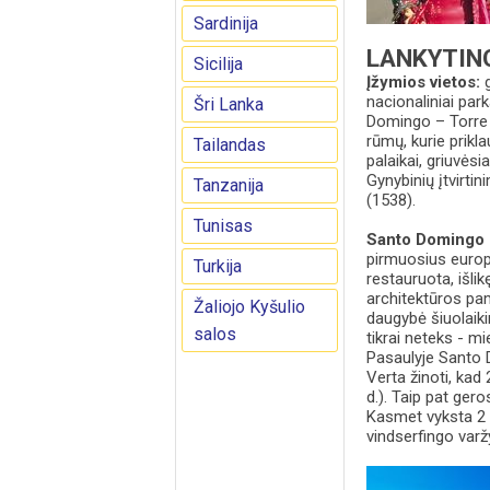
Sardinija
LANKYTIN
Sicilija
Įžymios vietos:
nacionaliniai par
Šri Lanka
Domingo – Torre 
rūmų, kurie prikl
Tailandas
palaikai, griuvės
Gynybinių įtvirti
Tanzanija
(1538).
Tunisas
Santo Domingo
pirmuosius europi
Turkija
restauruota, išlik
architektūros pam
Žaliojo Kyšulio
daugybė šiuolaiki
salos
tikrai neteks - m
Pasaulyje Santo D
Verta žinoti, kad
d.). Taip pat ger
Kasmet vyksta 2 m
vindserfingo var