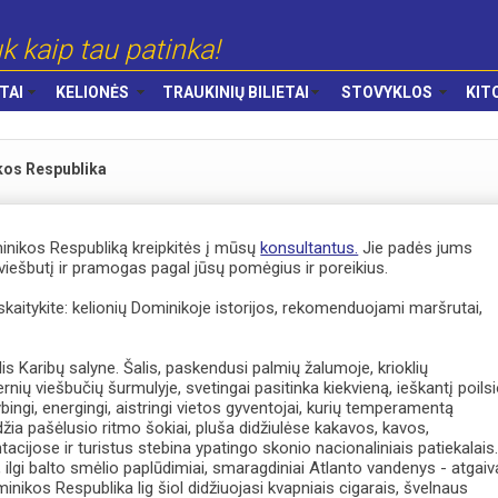
k kaip tau patinka!
TAI
KELIONĖS
TRAUKINIŲ BILIETAI
STOVYKLOS
KIT
os Respublika
minikos Respubliką kreipkitės į mūsų
konsultantus.
Jie padės jums
, viešbutį ir pramogas pagal jūsų pomėgius ir poreikius.
kaitykite: kelionių Dominikoje istorijos, rekomenduojami maršrutai,
is Karibų salyne. Šalis, paskendusi palmių žalumoje, krioklių
nių viešbučių šurmulyje, svetingai pasitinka kiekvieną, ieškantį poils
ingi, energingi, aistringi vietos gyventojai, kurių temperamentą
idžia pašėlusio ritmo šokiai, pluša didžiulėse kakavos, kavos,
tacijose ir turistus stebina ypatingo skonio nacionaliniais patiekalais
, ilgi balto smėlio paplūdimiai, smaragdiniai Atlanto vandenys - atgaiv
ominikos Respublika lig šiol didžiuojasi kvapniais cigarais, švelnaus