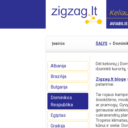
Keliau
AVIABILIE
Įvairūs
ŠALYS
»
Dominik
Dėl kelionių į Do
Albanija
išsirinkti kurortą
Brazilija
Zigzag.lt bloge
s
patarimai.
Bulgarija
Tai rojaus kampel
Dominikos
šniokštime, moder
Respublika
ar pramogų. Gyvyb
geriausiai atskle
Egiptas
cukranendrių plan
Tropinis klimatas
kūnui ir sielai. D
Graikija