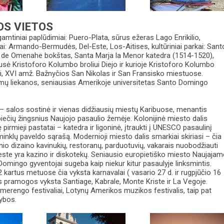
OS VIETOS
gamtiniai paplūdimiai: Puero-Plata, sūrus ežeras Lago Enrikilio,
kai: Armando-Bermudės, Del-Este, Los-Aitises, kultūriniai parkai: Sant
de Omenahe bokštas, Santa Marja la Menor katedra (1514-1520),
ausė Kristoforo Kolumbo broliui Diejo ir kurioje Kristoforo Kolumbo
iai, XVI amž. Bažnyčios San Nikolas ir San Fransisko miestuose.
nimų liekanos, seniausias Amerikoje universitetas Santo Domingo
– salos sostinė ir vienas didžiausių miestų Karibuose, menantis
ečių žingsnius Naujojo pasaulio žemėje. Kolonijinė miesto dalis
ę pirmieji pastatai – katedra ir ligoninė, įtraukti į UNESCO pasaulinį
inklų paveldo sąrašą. Modernioji miesto dalis smarkiai skiriasi – čia
nio dizaino kavinukių, restoranų, parduotuvių, vakarais nuobodžiauti
ieste yra kazino ir diskotekų. Seniausio europietiško miesto Naujajam
omingo gyventojai sugeba kaip niekur kitur pasaulyje linksmintis.
 2 kartus metuose čia vyksta karnavalai ( vasario 27 d. ir rugpjūčio 16
os pramogos vyksta Santiage, Kabrale, Monte Kriste ir La Vegoje.
erengo festivaliai, Lotynų Amerikos muzikos festivalis, taip pat
žybos.