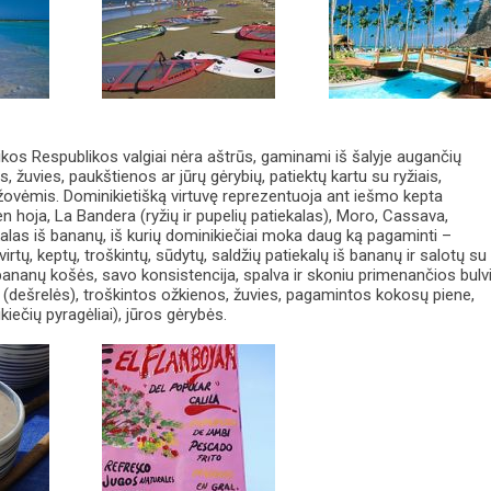
ikos Respublikos valgiai nėra aštrūs, gaminami iš šalyje augančių
 žuvies, paukštienos ar jūrų gėrybių, patiektų kartu su ryžiais,
žovėmis. Dominikietišką virtuvę reprezentuoja ant iešmo kepta
 en hoja, La Bandera (ryžių ir pupelių patiekalas), Moro, Cassava,
alas iš bananų, iš kurių dominikiečiai moka daug ką pagaminti –
irtų, keptų, troškintų, sūdytų, saldžių patiekalų iš bananų ir salotų su
ir bananų košės, savo konsistencija, spalva ir skoniu primenančios bulv
 (dešrelės), troškintos ožkienos, žuvies, pagamintos kokosų piene,
iečių pyragėliai), jūros gėrybės.