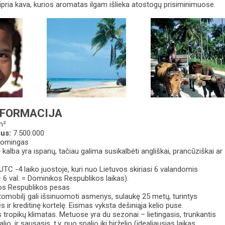
ipria kava, kurios aromatas ilgam išlieka atostogų prisiminimuose.
NFORMACIJA
m²
ius:
7.500.000
Domingas
kalba yra ispanų, tačiau galima susikalbėti angliškai, prancūziškai ar
 UTC -4 laiko juostoje, kuri nuo Lietuvos skiriasi 6 valandomis
+ 6 val. = Dominikos Respublikos laikas).
os Respublikos pesas
tomobilį gali išsinuomoti asmenys, sulaukę 25 metų, turintys
s ir kreditinę kortelę. Eismas vyksta dešiniąja kelio puse.
 tropikų klimatas. Metuose yra du sezonai – lietingasis, trunkantis
alio, ir sausasis, t.y. nuo spalio iki birželio (idealiausias laikas