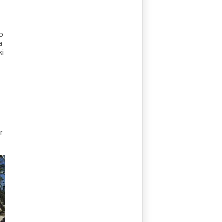
po
a
ki
ir