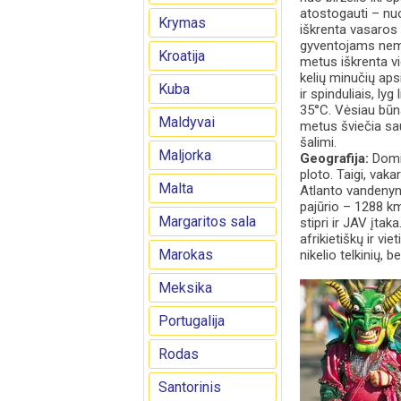
atostogauti – nuo
Krymas
iškrenta vasaros 
gyventojams nema
Kroatija
metus iškrenta vid
kelių minučių aps
Kuba
ir spinduliais, l
35°C. Vėsiau būna
Maldyvai
metus šviečia sa
šalimi.
Maljorka
Geografija:
Domin
ploto. Taigi, vaka
Malta
Atlanto vandenyna
pajūrio – 1288 km
Margaritos sala
stipri ir JAV įtak
afrikietiškų ir vi
Marokas
nikelio telkinių, 
Meksika
Portugalija
Rodas
Santorinis