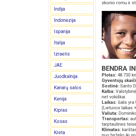
skonio romu ir st
Indija
Indonezija
Ispanija
Italija
Izraelis
JAE
BENDRA I
Plotas:
48.730 k
Juodkalnija
Gyventojų skaič
Sostinė:
Santo 
Kanarų salos
Kalba:
Valstybinė 
net vokiškai.
Kenija
Laikas:
šalis yra
(Lietuvos laikas 
Kipras
Valiuta:
Dominik
Transportas:
au
Kosas
tarptautines teise
Klimatas:
karštas
Kreta
nuo birželio iki sp