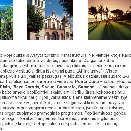
ikoje puikiai išvystyta turizmo infrastruktūra. Nei vienoje kitoje Kari
stumėte tokio didelio viešbučių pasirinkimo. Čia gan aukštas
, daugelis viešbučių turi nuosavus paplūdimius ir nedidelius parkus.
ikoje viešbučiai dirba išskirtinai pagal „All Inclusive“ („Visas
temą, kuri siūlo įvairias paslaugas. Viešbučius dažniausiai sudaro 2-3
i. Populiariausios kurortinės vietovės:
Punta Cana
– salos rytuose
Plata, Playa Dorada, Sosua, Cabarete, Samana
– šiaurinėje dalyje.
s balto smėlio paplūdimiai, skalaujami Karibų jūros, kokoso palmių
 siūloma tikrai daug ir jos įvairiausios. Bene kiekviename viešbutyje
, teniso aikštelės, aerobikos, vandens gimnastikos, vandensvydžio
učiuose organizuojami renginiai: diskotekos, įvairūs pasirodymai,
ams organizuojamos pramoginės programos. Paplūdimiuose galybė
amogų – kajakai, banglentės, burlentės, paviršinis ir giluminis
 poilsinę kelionę, vietoje galima nuspirkti dienos ar kelių dienų
lą.