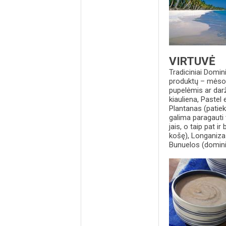
VIRTUVĖ
Tradiciniai Domin
produktų – mėsos,
pupelėmis ar dar
kiauliena, Pastel
Plantanas (patiek
galima paragauti v
jais, o taip pat 
košę), Longaniza
Bunuelos (dominik