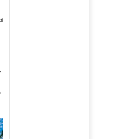
ti
,
i