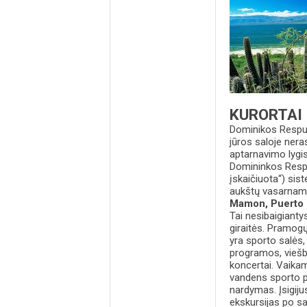
KURORTAI
Dominikos Respubl
jūros saloje nera
aptarnavimo lygis
Domininkos Respubl
įskaičiuota“) sis
aukštų vasarnamia
Mamon, Puerto 
Tai nesibaigianty
giraitės. Pramogų
yra sporto salės
programos, viešb
koncertai. Vaik
vandens sporto pr
nardymas. Įsigijus
ekskursijas po sa