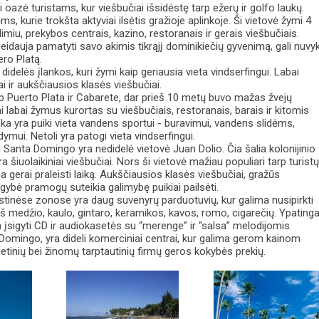
i oazė turistams, kur viešbučiai išsidėstę tarp ežerų ir golfo laukų.
s, kurie trokšta aktyviai ilsėtis gražioje aplinkoje. Ši vietovė žymi 4
miu, prekybos centrais, kazino, restoranais ir gerais viešbučiais.
ageidauja pamatyti savo akimis tikrąjį dominikiečių gyvenimą, gali nuvyk
ero Platą.
didelės įlankos, kuri žymi kaip geriausia vieta vindserfingui. Labai
i ir aukščiausios klasės viešbučiai.
p Puerto Plata ir Cabarete, dar prieš 10 metų buvo mažas žvejų
ai labai žymus kurortas su viešbučiais, restoranais, barais ir kitomis
a yra puiki vieta vandens sportui - buravimui, vandens slidėms,
ymui. Netoli yra patogi vieta vindserfingui.
i Santa Domingo yra nedidelė vietovė Juan Dolio. Čia šalia kolonijinio
ra šiuolaikiniai viešbučiai. Nors ši vietovė mažiau populiari tarp turistų
ma gerai praleisti laiką. Aukščiausios klasės viešbučiai, gražūs
ugybė pramogų suteikia galimybę puikiai pailsėti.
stinėse zonose yra daug suvenyrų parduotuvių, kur galima nusipirkti
iš medžio, kaulo, gintaro, keramikos, kavos, romo, cigarečių. Ypatinga
sigyti CD ir audiokasetės su “merenge” ir “salsa” melodijomis.
Domingo, yra dideli komerciniai centrai, kur galima gerom kainom
 vietinių bei žinomų tarptautinių firmų geros kokybės prekių.