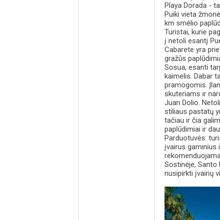
Playa Dorada - ta
Puiki vieta žmonėm
km smėlio paplūdi
Turistai, kurie p
į netoli esantį Pu
Cabarete yra prie 
gražūs paplūdimia
Sosua, esanti tar
kaimelis. Dabar t
pramogomis. Įlank
skuteriams ir nard
Juan Dolio. Netol
stiliaus pastatų y
tačiau ir čia gali
paplūdimiai ir da
Parduotuvės: turi
įvairus gaminius 
rekomenduojama į
Sostinėje, Santo 
nusipirkti įvairių