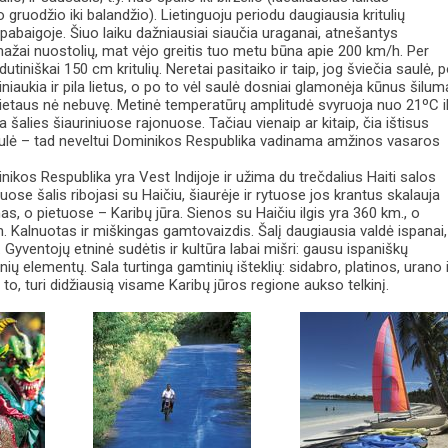
 gruodžio iki balandžio). Lietinguoju periodu daugiausia kritulių
pabaigoje. Šiuo laiku dažniausiai siaučia uraganai, atnešantys
žai nuostolių, mat vėjo greitis tuo metu būna apie 200 km/h. Per
utiniškai 150 cm kritulių. Neretai pasitaiko ir taip, jog šviečia saulė, 
iniaukia ir pila lietus, o po to vėl saulė dosniai glamonėja kūnus šilum
yg lietaus nė nebuvę. Metinė temperatūrų amplitudė svyruoja nuo 21ºC i
 šalies šiauriniuose rajonuose. Tačiau vienaip ar kitaip, čia ištisus
ulė – tad neveltui Dominikos Respublika vadinama amžinos vasaros
ikos Respublika yra Vest Indijoje ir užima du trečdalius Haiti salos
ruose šalis ribojasi su Haičiu, šiaurėje ir rytuose jos krantus skalauja
s, o pietuose – Karibų jūra. Sienos su Haičiu ilgis yra 360 km., o
. Kalnuotas ir miškingas gamtovaizdis. Šalį daugiausia valdė ispanai,
a. Gyventojų etninė sudėtis ir kultūra labai mišri: gausu ispaniškų
etinių elementų. Sala turtinga gamtinių išteklių: sidabro, platinos, urano 
be to, turi didžiausią visame Karibų jūros regione aukso telkinį.