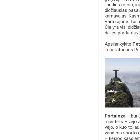
liaudies meno, in
didžiausias pasa
karnavalas. Kasme
Bara rajone. Tai 
Čia yra visi didži
dalies parduotuvė
Apsilankykite
Pet
imperatoriaus Ped
Fortaleza
– buriu
miestelis – vėjo 
vėjo, o kuo tolia
vandens sporto m
– tiesiog kasdie