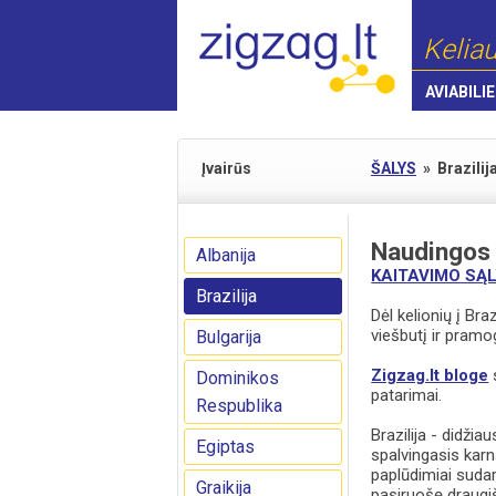
Keliau
AVIABILIE
Įvairūs
ŠALYS
»
Brazilij
Naudingos
Albanija
KAITAVIMO SĄL
Brazilija
Dėl kelionių į Bra
viešbutį ir pramo
Bulgarija
Zigzag.lt bloge
s
Dominikos
patarimai.
Respublika
Brazilija - didži
Egiptas
spalvingasis kar
paplūdimiai sudar
Graikija
pasiruošę draugiš