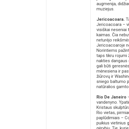
augmenija, didžia
muziejus.
Jericoacoara.
Ta
Jericoacoara – v
visiškai neseniai
kaimas. Čia nebuvo
neturėjo reikšmės
Jericoacoaroje n
Norintiems pažint
taps tikru rojumi
nakties dangaus s
gali būti geresnė
mėnesiena ir pasv
žiūrovų ir Washi
sniego baltumo pa
natūralios gamto
Rio De Janeiro
–
vandenyno. Ypatin
Kristaus skulptūra
Rio vietas, pirm
paplūdimiais – Co
puikius vietinius
gėrybių. Tie, kur