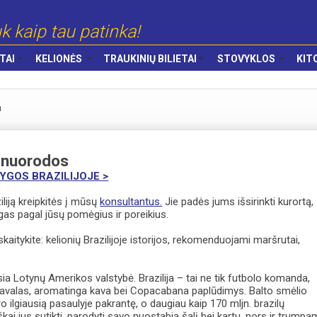
k kaip tau patinka!
TAI
KELIONĖS
TRAUKINIŲ BILIETAI
STOVYKLOS
KIT
a
 nuorodos
YGOS BRAZILIJOJE >
ziliją kreipkitės į mūsų
konsultantus.
Jie padės jums išsirinkti kurortą,
gas pagal jūsų pomėgius ir poreikius.
kaitykite: kelionių Brazilijoje istorijos, rekomenduojami maršrutai,
ausia Lotynų Amerikos valstybė. Brazilija – tai ne tik futbolo komanda,
navalas, aromatinga kava bei Copacabana paplūdimys. Balto smėlio
o ilgiausią pasaulyje pakrantę, o daugiau kaip 170 mljn. brazilų
kai jus sutikti, parodyti savo nuostabią šalį bei kartu, nors ir trumpa