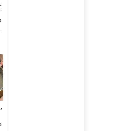
,
a
s.
.
co
s