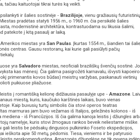
 tačiau kaituotojai tikrai turės ką veikti.
silankyti ir šalies sostinėje -
Brazilijoje
, vienu gražiausių futuristini
Miestas pradėtas statyti 1956 m., o 1960 m. čia persikėlė šalies
asta, modernistinė architektūra, kontrastuodama su likusia šalimi,
ad patekote į kitą pasaulį ar laiką.
ų Amerikos miestas yra
San Paulas
. Įkurtas 1554 m., šiandien tai šali
nės centras. Gausu restoranų, kai kurie gali pasiūlyti pačių
tiekalų.
ytuose yra
Salvadoro
miestas, neoficiali braziliškų švenčių sostinė. J
yksta kas mėnesį. Čia galima pasigrožėti karnavalu, išvysti kapoeir
šokį primenantis kovos būdas) meistrų varžybas, paskanauti vietinių
olioti puikiuose pliažuose.
 leistis į romantišką kelionę didžiausia pasaulyje upe -
Amazone
. Lai
anaus miestą, kuris, kaučiuko karštinės laikais, buvo vienas
netoje. Kaip buvusių turtų simbolis čia stovi operos teatras
tas marmuras jam buvo vežamas iš Italijos, geležinės kolonos - iš
a mediena - iš Prancūzijos. Iš čia galima kanoja leistis į džiungles ar
tojų namelyje, kuris stovi žmogaus rankos beveik neliestame miške.
 gali leistis be pėdsakų dingusios pulkininko Foseto ekspedicijos,
i ieškota apie 50 metų, pėdomis. Tiesa, vieniems ir be patyrusio
es leistis nerekomenduotina. Amazonės džiunglėse ne tik gyvena indė