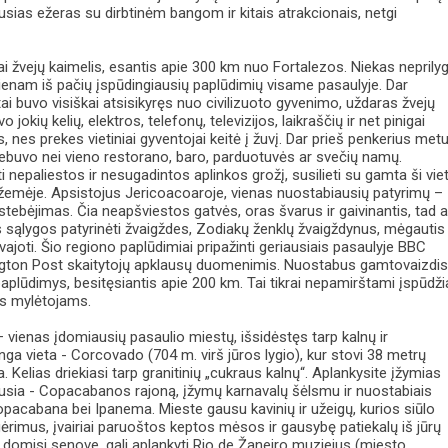
usias ežeras su dirbtinėm bangom ir kitais atrakcionais, netgi
i žvejų kaimelis, esantis apie 300 km nuo Fortalezos. Niekas neprily
ienam iš pačių įspūdingiausių paplūdimių visame pasaulyje. Dar
 tai buvo visiškai atsisikyręs nuo civilizuoto gyvenimo, uždaras žvejų
 jokių kelių, elektros, telefonų, televizijos, laikraščių ir net pinigai
, nes prekes vietiniai gyventojai keitė į žuvį. Dar prieš penkerius met
ebuvo nei vieno restorano, baro, parduotuvės ar svečių namų.
i nepaliestos ir nesugadintos aplinkos grožį, susilieti su gamta ši vie
 žemėje. Apsistojus Jericoacoaroje, vienas nuostabiausių patyrimų –
tebėjimas. Čia neapšviestos gatvės, oras švarus ir gaivinantis, tad a
s sąlygos patyrinėti žvaigždes, Zodiakų ženklų žvaigždynus, mėgautis
ajoti. Šio regiono paplūdimiai pripažinti geriausiais pasaulyje BBC
ngton Post skaitytojų apklausų duomenimis. Nuostabus gamtovaizdis
plūdimys, besitęsiantis apie 200 km. Tai tikrai nepamirštami įspūdži
s mylėtojams.
 vienas įdomiausių pasaulio miestų, išsidėstęs tarp kalnų ir
ga vieta - Corcovado (704 m. virš jūros lygio), kur stovi 38 metrų
. Kelias driekiasi tarp granitinių „cukraus kalnų“. Aplankysite įžymias
iausia - Copacabanos rajoną, įžymų karnavalų šėlsmu ir nuostabiais
pacabana bei Ipanema. Mieste gausu kavinių ir užeigų, kurios siūlo
 gėrimus, įvairiai paruoštos keptos mėsos ir gausybę patiekalų iš jūrų
ie domisi senove, gali aplankyti Rio de Žaneiro muziejus (miesto,