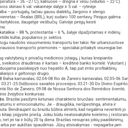
peratūra – 26 –27 C), kalnuose – drėgna ir vėsu (vidurkis – 22 C).
os skiriasi 6 val. vakarinėje dalyje ir 5 val. – rytinėje.
kalba – portugalų, tačiau gausu dialektų, žargono ir slengo.
 vienetas – Realas (BRL), kurį sudaro 100 sentavų. Pinigus galima
s keityklose, daugelyje viešbučių. Gatvėje pinigų keisti
me.
talikai – 88 %, protestantai – 6 %, šalyje išpažįstamas ir indėnų
tiški kultai, populiarios įv. sektos.
ogu naudotis visuomeniniu transportu bei taksi. Ne urbanizuotose
riausios transporto priemonės – specialiai pritaikyti visureigiai bei
 valstybinių ir privačių medicinos įstaigų, į kurias kreipiantis
, sveikatos draudimas ir kartais – kreditinė banko kortelė. Vykstant į
duojama pasiskiepyti nuo hepatito A, taip pat imtis profilaktinių
iarijos ir geltonojo drugio.
8 Bahia karnavalas; 02.04-08 Rio de Žaneiro karnavalas; 02.05-06 Sa
 03.21-25 Didžiosios savaitės procesijos; 03.21-30 Do Divino Espírito
entė Rio de Žaneiro; 09.08 de Nossa Senhora dos Remédios šventė;
inis žvejybos konkursas.
ės.
Brazilai pasižymi keturiais charakterio bruožais: sentimentalumu,
atumu ir emocionalumu. Jie - draugiška, nerūpestinga, atvira ir
auta. Bendraujant su brazilu būtina atminti, kad negalima nevertinti jo
kitaip įsigysite priešą. Jokiu būdu neatsisakykite kvietimo į restoran
 net jei tai ir būtų 20 tą diena. Brazilas nesupras jokių paaiškinimų,
ko arba per aukštas spaudimas. Jūsų atsisakymas - nepagarba jam