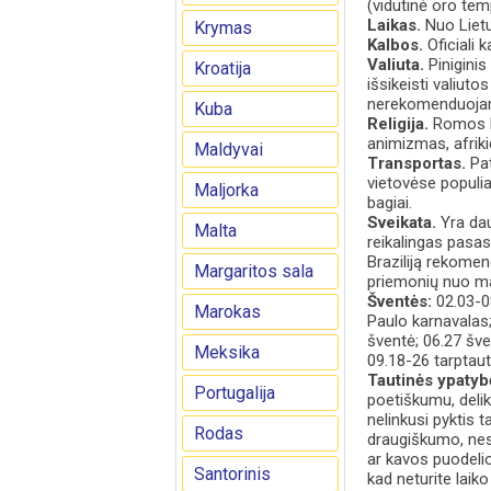
(vidutinė oro tem
Laikas.
Nuo Lietuv
Krymas
Kalbos.
Oficiali 
Valiuta.
Piniginis
Kroatija
išsikeisti valiuto
nerekomenduoja
Kuba
Religija.
Romos ka
animizmas, afrikie
Maldyvai
Transportas.
Pat
vietovėse populia
Maljorka
bagiai.
Sveikata.
Yra daug
Malta
reikalingas pasas
Braziliją rekomen
Margaritos sala
priemonių nuo mal
Šventės:
02.03-0
Marokas
Paulo karnavalas;
šventė; 06.27 šv
Meksika
09.18-26 tarptaut
Tautinės ypatyb
Portugalija
poetiškumu, delik
nelinkusi pyktis t
Rodas
draugiškumo, nes 
ar kavos puodelio,
Santorinis
kad neturite lai