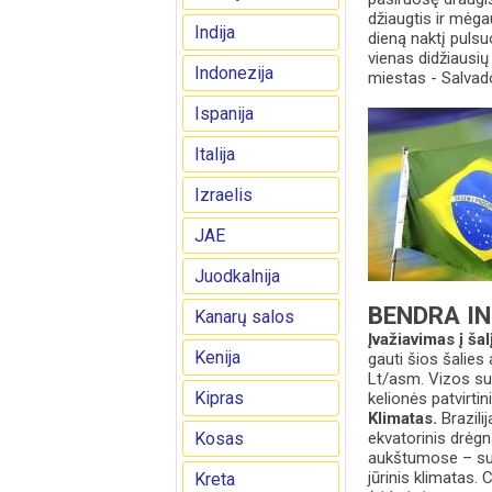
džiaugtis ir mėg
Indija
dieną naktį pulsu
vienas didžiausių
Indonezija
miestas - Salvado
Ispanija
Italija
Izraelis
JAE
Juodkalnija
BENDRA I
Kanarų salos
Įvažiavimas į šal
Kenija
gauti šios šalies
Lt/asm. Vizos sut
Kipras
kelionės patvirt
Klimatas.
Brazili
Kosas
ekvatorinis drėgn
aukštumose – sube
jūrinis klimatas.
Kreta