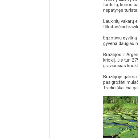
tautelių, kurios b
nepatyręs turista
Laukinių vakarų e
tūkstančiai brazil
Egzotinių gyvūnų
gyvena daugiau ne
Brazilijos ir Arg
krioklį. Jis turi 
gražiausias kriok
Brazilijoje galima
pasigrožėti mulač
Tradiciškai čia ga