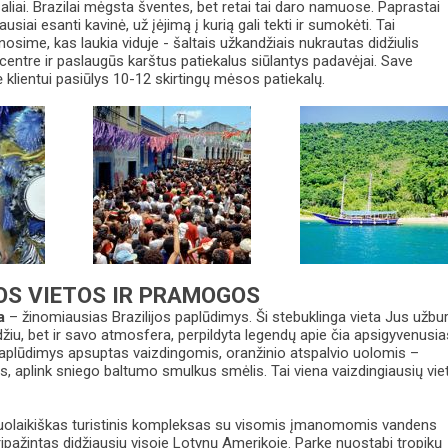
šaliai. Brazilai mėgsta šventes, bet retai tai daro namuose. Paprastai
siai esanti kavinė, už įėjimą į kurią gali tekti ir sumokėti. Tai
nosime, kas laukia viduje - šaltais užkandžiais nukrautas didžiulis
centre ir paslaugūs karštus patiekalus siūlantys padavėjai. Save
ė klientui pasiūlys 10-12 skirtingų mėsos patiekalų.
OS VIETOS IR PRAMOGOS
a
– žinomiausias Brazilijos paplūdimys. Ši stebuklinga vieta Jus užbu
žiu, bet ir savo atmosfera, perpildyta legendų apie čia apsigyvenusia
aplūdimys apsuptas vaizdingomis, oranžinio atspalvio uolomis –
, aplink sniego baltumo smulkus smėlis. Tai viena vaizdingiausių vie
uolaikiškas turistinis kompleksas su visomis įmanomomis vandens
pažintas didžiausiu visoje Lotynų Amerikoje. Parke nuostabi tropikų