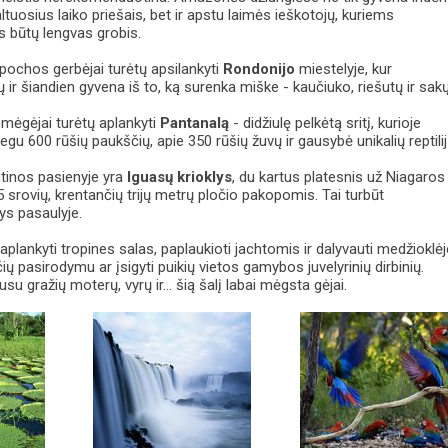
altuosius laiko priešais, bet ir apstu laimės ieškotojų, kuriems
s būtų lengvas grobis.
pochos gerbėjai turėtų apsilankyti
Rondonijo
miestelyje, kur
ų ir šiandien gyvena iš to, ką surenka miške - kaučiuko, riešutų ir sakų
 mėgėjai turėtų aplankyti
Pantanalą
- didžiulę pelkėtą sritį, kurioje
gu 600 rūšių paukščių, apie 350 rūšių žuvų ir gausybė unikalių reptilij
entinos pasienyje yra
Iguasų krioklys
, du kartus platesnis už Niagaros
275 srovių, krentančių trijų metrų pločio pakopomis. Tai turbūt
lys pasaulyje.
 aplankyti tropines salas, paplaukioti jachtomis ir dalyvauti medžioklėj
ių pasirodymu ar įsigyti puikių vietos gamybos juvelyrinių dirbinių.
usu gražių moterų, vyrų ir... šią šalį labai mėgsta gėjai.