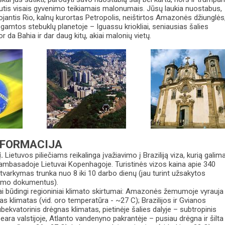
autis visais gyvenimo teikiamais malonumais. Jūsų laukia nuostabus,
ojantis Rio, kalnų kurortas Petropolis, neištirtos Amazonės džiunglės
 gamtos stebuklų planetoje – Iguassu kriokliai, seniausias šalies
r da Bahia ir dar daug kitų, akiai malonių vietų.
NFORMACIJA
į.
Lietuvos piliečiams reikalinga įvažiavimo į Braziliją viza, kurią galim
 ambasadoje Lietuvai Kopenhagoje. Turistinės vizos kaina apie 340
varkymas trunka nuo 8 iki 10 darbo dienų (jau turint užsakytos
inimo dokumentus).
jai būdingi regioniniai klimato skirtumai: Amazonės žemumoje vyrauja
as klimatas (vid. oro temperatūra - ~27 C); Brazilijos ir Gvianos
kvatorinis drėgnas klimatas, pietinėje šalies dalyje – subtropinis
 Ceara valstijoje, Atlanto vandenyno pakrantėje – pusiau drėgna ir šilta