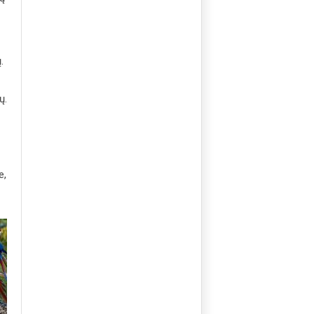
.
ų.
e,