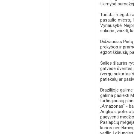
tikimybė sumažėja,
Turistai mėgsta ap
pasaulio miestų. 
Vyriausybė. Neįpr
sukuria įvaizdį, k
Didžiausias Piet
prekybos ir pramo
egzotiškiausių pa
Šalies šiaurės r
gatvėse šventės v
(vergų sukurtas 
patiekalų ar pasiv
Brazilijoje galime
galima pasiekti M
turtingiausių pla
„Amazonas" - bal
Anglijos, poliruot
pagyventi medžio
Paslapčių mėgėjai
kurios nesėkminga
vedlio į džiungl