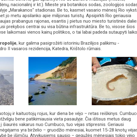
dėnų, nacionalinį ir kt.). Mieste yra botanikos sodas, zoologijos sodas
ulyje „Marakanos" stadionas. Be to, kasmet vasario mėnesį Rio vykst
t jo metu apsilanko apie milijonas turistų. Apsipirkti Rio geriausia
naujas prabangus rajonas, esantis į pietus nuo miesto turistinės dalie
ausi prekybos centrai su visa būtina infrastruktūra. Be to, visose šios
se laikomasi vienos kainų politikos, o tai labai padeda sutaupyti laiko
ropolije
, kur galima pasigrožėti istoriniu Brazilijos palikimu -
ro II vasaros rezidencija, Katedra, Krištolo rūmais.
otojų ir kaituotojų rojus, kur diena be vėjo – retas reiškinys. Cumbu
atžvilgiu bene patikimiausia vieta pasaulyje. Čia ištisus metus daug
u į šiaurės vakarus nuo Cumbuco, tuo vėjas stipresnis. Geriausi
ėgėjams yra birželio – gruodžio mėnesiai, kuomet 15-28 knotų vėja
nybė be išimčių. Atvykusiems sausio – gegužės mėnesiais tokio vėjo