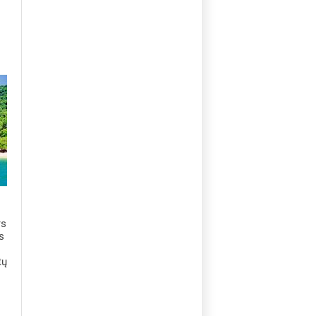
rs
s
tų