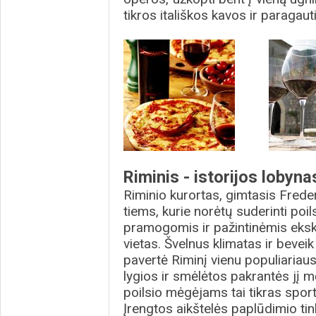
tikros itališkos kavos ir paragaut
Riminis - istorijos lobyna
Riminio kurortas, gimtasis Frederi
tiems, kurie norėtų suderinti poi
pramogomis ir pažintinėmis eksku
vietas. Švelnus klimatas ir beve
pavertė Riminį vienu populiariaus
lygios ir smėlėtos pakrantės jį 
poilsio mėgėjams tai tikras spor
Įrengtos aikštelės paplūdimio tink