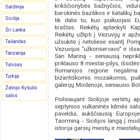
krikščionybės bažnyčios, vidu
Sardinija
barokinės bazilikos ir katalikų b
Sicilija
tik dalis to, kuo puikuojasi 
kraštas. Reikėtų aplankyti Ka
Šri Lanka
Reikėtų užlipti į Vezuvijų ir apž
užsukite į netoliese esantį Pom
Tailandas
Vezuvijus "užkonservavo" ir išs
Tanzanija
San Mariną - seniausią neprikl
priklauso 8 miestai-pilys, išsidė
Tunisas
Romanijos regione negalima 
Turkija
bizantiškomis mozaikomis, pui
galerijų Modenoje, seniausio Bolo
Žaliojo Kyšulio
salos
Poilsiaujant Sicilijoje vertėtų 
septynios vulkaninės kilmės sal
paveldui, aukščiausią Europoje
Taorminą - Sicilijos langą į mod
istorija garsių miestų ir miestelių