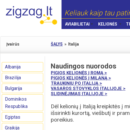
Keliauk kaip tau pati
AVIABILIETAI
KELIONĖS
T
Įvairūs
ŠALYS
»
Italija
Naudingos nuorodos
Albanija
PIGIOS KELIONĖS Į ROMĄ >
Brazilija
PIGIOS KELIONĖS Į MILANĄ >
TRAUKINIU PO ITALIJĄ >
Bulgarija
VASAROS STOVYKLOS ITALIJOJE >
SLIDINĖJIMAS ITALIJOJE >
Dominikos
Dėl kelionių į Italiją kreipkitės į
Respublika
išsirinkti kurortą, viešbutį ir p
Egiptas
poreikius.
Graikija