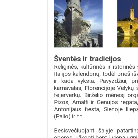
Šventės ir tradicijos
Religinės, kultūrinės ir istorinės
Italijos kalendorių, todėl prieš 
ir kada vyksta. Pavyzdžiui, pr
karnavalas, Florencijoje Velyk
fejerverkų. Birželio mėnesį or
Pizos, Amalfi ir Genujos regata
Antonijaus fiesta, Sienoje llie
(Palio) ir t.t.
Besisvečiuojant šalyje patartin
operos, užkopti bent į vieną ugnik