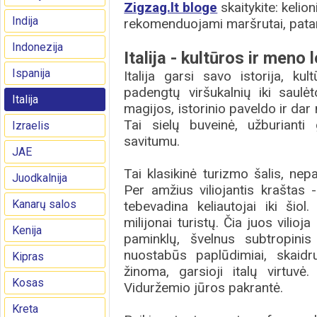
Zigzag.lt bloge
skaitykite: kelioni
Indija
rekomenduojami maršrutai, patar
Indonezija
Italija - kultūros ir meno 
Ispanija
Italija garsi savo istorija, k
padengtų viršukalnių iki saulėt
Italija
magijos, istorinio paveldo ir dar n
Tai sielų buveinė, užburianti 
Izraelis
savitumu.
JAE
Tai klasikinė turizmo šalis, nep
Juodkalnija
Per amžius viliojantis kraštas 
Kanarų salos
tebevadina keliautojai iki šiol
milijonai turistų. Čia juos vilioj
Kenija
paminklų, švelnus subtropinis 
nuostabūs paplūdimiai, skaidrus
Kipras
žinoma, garsioji italų virtuvė.
Kosas
Viduržemio jūros pakrantė.
Kreta