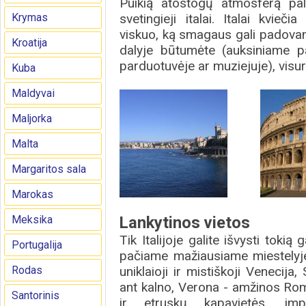
Puikią atostogų atmosferą pal
Krymas
svetingieji italai. Italai kvieč
viskuo, ką smagaus gali padovan
Kroatija
dalyje būtumėte (auksiniame pa
parduotuvėje ar muziejuje), visur
Kuba
Maldyvai
Maljorka
Malta
Margaritos sala
Marokas
Meksika
Lankytinos vietos
Tik Italijoje galite išvysti tok
Portugalija
pačiame mažiausiame miestelyje.
Rodas
uniklaioji ir mistiškoji Venecija
ant kalno, Verona - amžinos Rom
Santorinis
ir etruskų kapavietės, impe