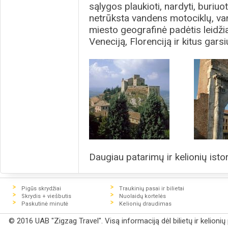
sąlygos plaukioti, nardyti, buriuo
netrūksta vandens motociklų, van
miesto geografinė padėtis leidžia
Veneciją, Florenciją ir kitus gars
Daugiau patarimų ir kelionių istor
Pigūs skrydžiai
Traukinių pasai ir bilietai
Skrydis + viešbutis
Nuolaidų kortelės
Paskutinė minutė
Kelionių draudimas
© 2016 UAB "Zigzag Travel". Visą informaciją dėl bilietų ir kelioni