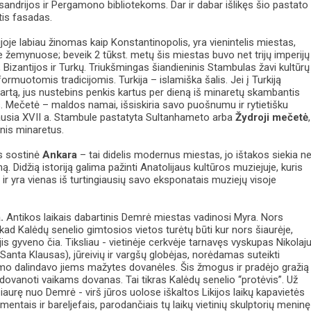
andrijos ir Pergamono bibliotekoms. Dar ir dabar išlikęs šio pastato
štis fasadas.
rijoje labiau žinomas kaip Konstantinopolis, yra vienintelis miestas,
e žemynuose; beveik 2 tūkst. metų šis miestas buvo net trijų imperijų
Bizantijos ir Turkų. Triukšmingas šiandieninis Stambulas žavi kultūrų
formuotomis tradicijomis. Turkija – islamiška šalis. Jei į Turkiją
kartą, jus nustebins penkis kartus per dieną iš minaretų skambantis
. Mečetė – maldos namai, išsiskiria savo puošnumu ir rytietišku
iausia XVII a. Stambule pastatyta Sultanhameto arba
Žydroji mečetė
,
ynis minaretus.
os sostinė
Ankara
– tai didelis modernus miestas, jo ištakos siekia ne
. Didžią istoriją galima pažinti Anatolijaus kultūros muziejuje, kuris
 ir yra vienas iš turtingiausių savo eksponatais muziejų visoje
a.
Antikos laikais dabartinis Demrė miestas vadinosi Myra. Nors
 kad Kalėdų senelio gimtosios vietos turėtų būti kur nors šiaurėje,
 jis gyveno čia. Tiksliau - vietinėje cerkvėje tarnavęs vyskupas Nikolaj
 Santa Klausas), jūreivių ir vargšų globėjas, norėdamas suteikti
o dalindavo jiems mažytes dovanėles. Šis žmogus ir pradėjo gražią
ą dovanoti vaikams dovanas. Tai tikras Kalėdų senelio “protėvis”. Už
 šiaurę nuo Demrė - virš jūros uolose iškaltos Likijos laikų kapavietės
mentais ir bareljefais, parodančiais tų laikų vietinių skulptorių meninę