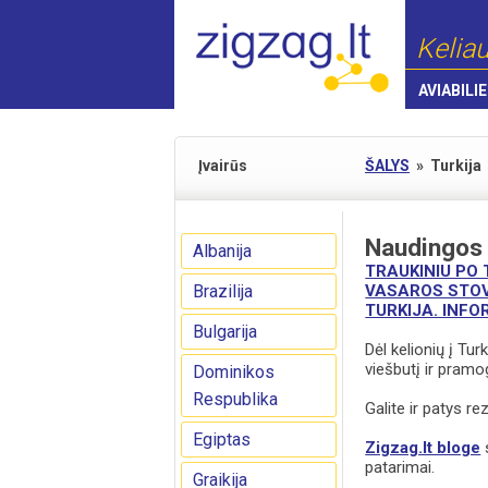
Keliau
AVIABILIE
Įvairūs
ŠALYS
»
Turkija
Naudingos
Albanija
TRAUKINIU PO 
Brazilija
VASAROS STOV
TURKIJA. INFO
Bulgarija
Dėl kelionių į Tur
viešbutį ir pramo
Dominikos
Respublika
Galite ir patys r
Egiptas
Zigzag.lt bloge
s
patarimai.
Graikija