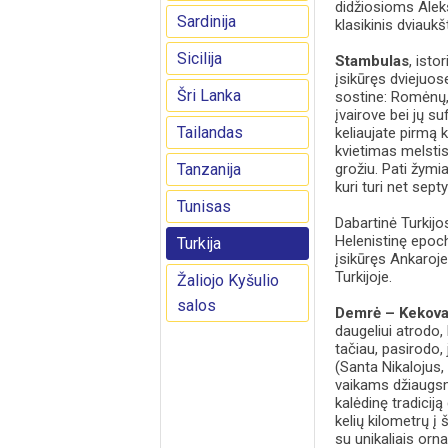
didžiosioms Aleks
Sardinija
klasikinis dviauk
Sicilija
Stambulas
, isto
įsikūręs dviejuos
Šri Lanka
sostine: Romėnų, 
įvairove bei jų su
Tailandas
keliaujate pirmą 
kvietimas melstis
Tanzanija
grožiu. Pati žym
kuri turi net sept
Tunisas
Dabartinė Turkij
Helenistinę epochą
Turkija
įsikūręs Ankaroje
Turkijoje.
Žaliojo Kyšulio
salos
Demrė – Kekov
daugeliui atrodo,
tačiau, pasirodo,
(Santa Nikalojus,
vaikams džiaugsm
kalėdinę tradicij
kelių kilometrų į
su unikaliais orna