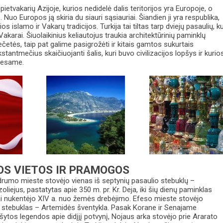
 pietvakarių Azijoje, kurios nedidelė dalis teritorijos yra Europoje, o
je. Nuo Europos ją skiria du siauri sąsiauriai. Šiandien ji yra respublika,
os islamo ir Vakarų tradicijos. Turkija tai tiltas tarp dviejų pasaulių, k
 Vakarai. Šiuolaikinius keliautojus traukia architektūrinių paminklų
četės, taip pat galime pasigrožėti ir kitais gamtos sukurtais
kstantmečius skaičiuojanti šalis, kuri buvo civilizacijos lopšys ir kurio
 esame.
OS VIETOS IR PRAMOGOS
rumo mieste stovėjo vienas iš septynių pasaulio stebuklų –
liejus, pastatytas apie 350 m. pr. Kr. Deja, iki šių dienų paminklas
priai nukentėjo XIV a. nuo žemės drebėjimo. Efeso mieste stovėjo
o stebuklas – Artemidės šventykla. Pasak Korane ir Senajame
tos legendos apie didįjį potvynį, Nojaus arka stovėjo prie Ararato