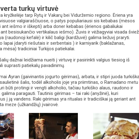
erta turkų virtuvė
yra kryžkelėje tarp Rytų ir Vakarų bei Viduržemio regiono. Ėriena yra
visuose valgiaraščiuose, o patys populiariausi sis kebabas (mėsos
ti ant iešmo ir iškepti) arba doner kebabas (ėrienos gabaliukai
 ant besisukančio vertikalaus iešmo). Žuvis ir vėžiagyviai visada švieži
 (raudonoji kefalė) ir kilič baligi (kardžuvė) galima liežuvį praryti.
apai įdaryti riešutais ir serbentais ) ir karniyarik (baklažanas,
 mėsa) tradiciniai Turkijos patiekalai.
alių dažnai leidžiama nueiti į virtuvę ir pasirinkti valgius tiesiog iš
ali suprasti patiekalų pavadinimų.
mai Ayran (gaivinantis jogurto gėrimas), arbata, ir stipri juoda turkišk
asaulietinė šalis, todėl alkoholis joje yra priimtinas, o Ramadano metu
turi būti protingi ir vengti alkoholio, tačiau turkiško alaus, raudono ir
galima paragauti. Tautinis gėrimas – tai raki (anyžinė), kuri
s į ją vandens. Raki gėrimas yra ritualas ir tradiciškai ją geriant ant
ta meze (užkandžių) įvairovė.