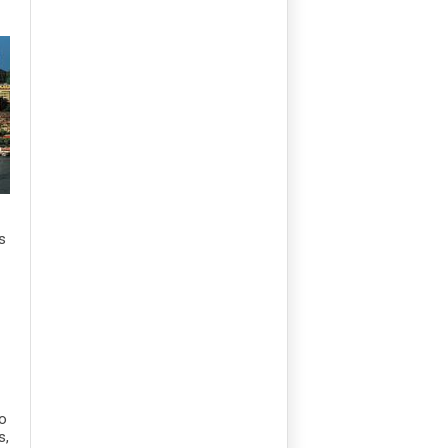
os
uo
s,