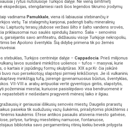
biausiai į rytus nutolusioje Turkijos dalyje. Ne vieną šimtmetį
gė ekspedicijas, stengdamiesi rasti šios legendos tikrumo įrodymų.
, taip vadinama
Pamukkale
, viena iš labiausiai stebinančių ir
ijos vietų. Tai stalagmitų kanjonai, padengti baltu mineralinių
u. Laiptuotų terasų įdubose veržiasi šilto ir šalto vandens srovės,
čia priklausomai nuo saulės spindulių žaismo. Šalia – senovinis
s, garsėjantis savo amfiteatru, didžiausiu visoje Turkijoje nekropoliu,
timis bei Apolono šventykla. Šią didybę primena tik po žemės
riuvėsiai.
 stebuklas, Turkijos centrinėje dalyje –
Cappadocia
. Prieš milijonus
 vulkanų lavos susidarė minkštos uolienos – tufos – masyvai, kurie
 o kartais ir įspūdingų formų skulptūras. XIX a.pr.Kr. čia įsikūrė
i buvo nuo persekiotojų slapstęsi pirmieji krikščionys. Jie iš vulkanini
šskaptavę minkštąją tufą, įsirengė gyvenamuosius būstus, šventyklas,
kos. VII-VIII a. arabų antpuoliai vertė gyventojus gintis, slapstytis,
yti požeminiai miestai, kuriuose pasislėpdavo visa bendruomenė ir
 nepastebėti ir neišeidami pragyventi mėnesį laiko ir ilgiau.
ražiausių ir geriausiai išlikusių senovės miestų. Daugelis prarastų
 laikus pasiekia tik sudužusių vazų šukėmis, prirašytomis plokštėmis 
tinėmis kaukėmis. Efese antikos pasaulis atsiveria miesto gatvėse,
lose, pirtyse, turtingų miestelėnų namuose, fontanuose,
lsijaus biblioteka savo pergamentinių ritinių kiekiu beveik prilygsta