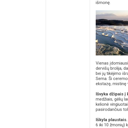
išmonę.
Vienas įdomiausi
dervišų brolija, d
bei jų tikėjimo i
Sema. Ši ceremon
ekstazę, mistinę 
Išvyka džipais į 
medžiais, gėlių la
kelionė vingiuota
pasirodančius to
Iškyla plaustais.
6 iki 10 žmonių) 