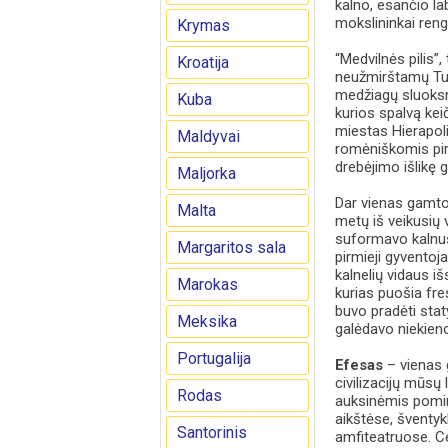
kalno, esančio la
mokslininkai ren
Krymas
“Medvilnės pilis”
Kroatija
neužmirštamų Turk
medžiagų sluoksni
Kuba
kurios spalvą kei
miestas Hierapoli
Maldyvai
romėniškomis pir
drebėjimo išlikę g
Maljorka
Dar vienas gamtos
Malta
metų iš veikusių
suformavo kalnus,
Margaritos sala
pirmieji gyventoja
kalnelių vidaus i
Marokas
kurias puošia fres
buvo pradėti stat
Meksika
galėdavo niekieno
Portugalija
Efesas
– vienas g
civilizacijų mūsų
Rodas
auksinėmis pomir
aikštėse, šventyk
Santorinis
amfiteatruose. Ce