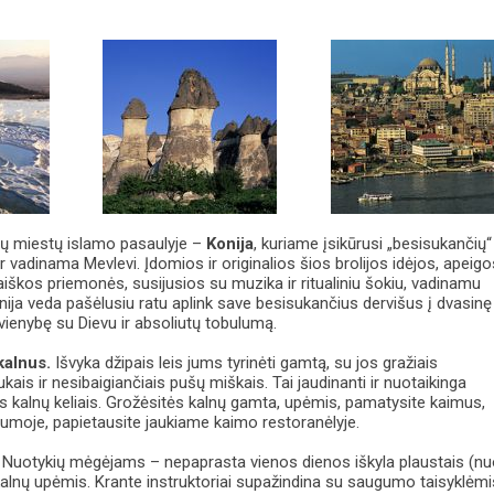
ų miestų islamo pasaulyje –
Konija
, kuriame įsikūrusi „besisukančių“
ar vadinama Mevlevi. Įdomios ir originalios šios brolijos idėjos, apeig
šraiškos priemonės, susijusios su muzika ir ritualiniu šokiu, vadinamu
ija veda pašėlusiu ratu aplink save besisukančius dervišus į dvasinę
vienybę su Dievu ir absoliutų tobulumą.
kalnus.
Išvyka džipais leis jums tyrinėti gamtą, su jos gražiais
ukais ir nesibaigiančiais pušų miškais. Tai jaudinanti ir nuotaikinga
is kalnų keliais. Grožėsitės kalnų gamta, upėmis, pamatysite kaimus,
lumoje, papietausite jaukiame kaimo restoranėlyje.
Nuotykių mėgėjams – nepaprasta vienos dienos iškyla plaustais (n
kalnų upėmis. Krante instruktoriai supažindina su saugumo taisyklėmi