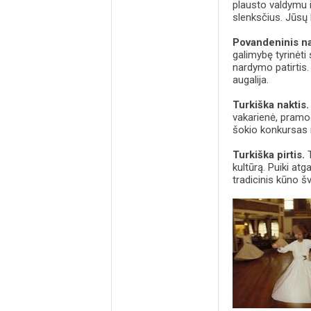
plausto valdymu 
slenksčius. Jūsų
Povandeninis n
galimybę tyrinėti
nardymo patirtis.
augalija.
Turkiška naktis
vakarienė, pramogi
šokio konkursas i
Turkiška pirtis.
T
kultūrą. Puiki atg
tradicinis kūno š