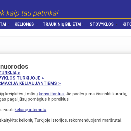
k kaip tau patinka!
TAI
KELIONĖS
TRAUKINIŲ BILIETAI
STOVYKLOS
KIT
 nuorodos
TURKIJĄ >
YKLOS TURKIJOJE >
RMACIJA KELIAUJANTIEMS >
kiją kreipkitės į mūsų
konsultantus.
Jie padės jums išsirinkti kurortą,
gas pagal jūsų pomėgius ir poreikius.
ezervuoti
kelionę internetu
.
kaitykite: kelionių Turkijoje istorijos, rekomenduojami maršrutai,