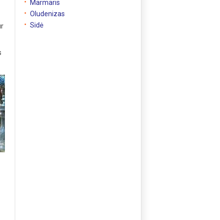
Marmaris
Oludenizas
Sidė
ur
s