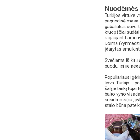
Nuodėmės v
Turkijos virtuvė 
pagrindinė mėsa 
gabaliukai, suver
kruopščiai sudėti
ragaujant barbunya
Dolma (vynmedžio l
įdarytas smulkinta
Svečiams iš kitų š
puodų, jei jie neg
Populiariausi gėri
kava. Turkija – p
šalyje lankytojai 
balto vyno visada 
susidrumsčia įpylu
stalo būna pateik