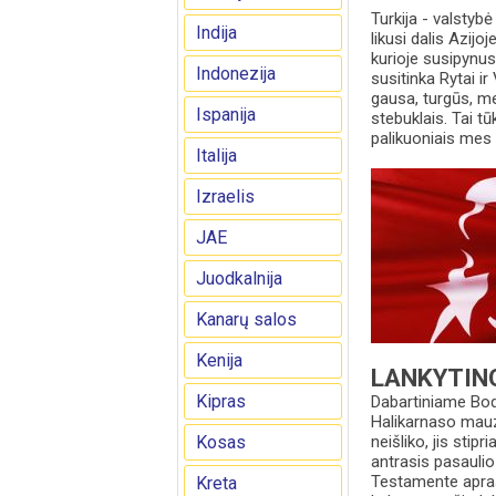
Turkija - valstybė
Indija
likusi dalis Azijo
kurioje susipynusi
Indonezija
susitinka Rytai ir
gausa, turgūs, me
Ispanija
stebuklais. Tai tū
palikuoniais mes
Italija
Izraelis
JAE
Juodkalnija
Kanarų salos
Kenija
LANKYTIN
Kipras
Dabartiniame Bod
Halikarnaso mauzo
Kosas
neišliko, jis sti
antrasis pasauli
Testamente aprašy
Kreta