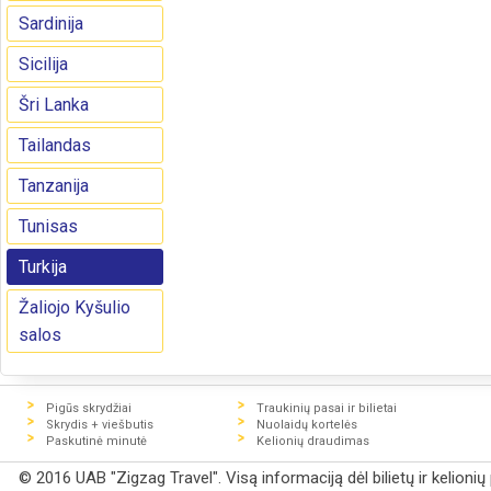
Sardinija
Sicilija
Šri Lanka
Tailandas
Tanzanija
Tunisas
Turkija
Žaliojo Kyšulio
salos
Pigūs skrydžiai
Traukinių pasai ir bilietai
Skrydis + viešbutis
Nuolaidų kortelės
Paskutinė minutė
Kelionių draudimas
© 2016 UAB "Zigzag Travel". Visą informaciją dėl bilietų ir kelioni