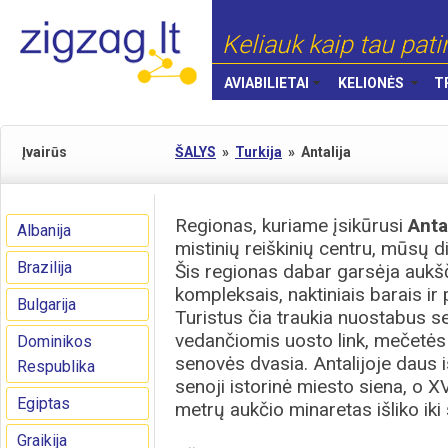
Keliauk kaip tau pati
AVIABILIETAI
KELIONĖS
T
Įvairūs
ŠALYS
»
Turkija
»
Antalija
Regionas, kuriame įsikūrusi
Anta
Albanija
mistinių reiškinių centru, mūsų di
Brazilija
Šis regionas dabar garsėja aukšč
kompleksais, naktiniais barais i
Bulgarija
Turistus čia traukia nuostabus s
vedančiomis uosto link, mečetės 
Dominikos
senovės dvasia. Antalijoje daus is
Respublika
senoji istorinė miesto siena, o XV
Egiptas
metrų aukčio minaretas išliko iki 
Graikija