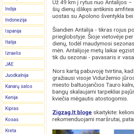
Už 49 km į rytus nuo Antalijos – 
šių dienų išlikęs antikinis amfite
Indija
uostas su Apolono šventykla bei
Indonezija
Šiandien Antalija - tikras rojus 
Ispanija
prieglobstyje. Šioje vietovėje p
Italija
dienų, todėl maudymosi sezonas 
mėn. Antalijoje metų laikai egzist
Izraelis
tik du sezonai - pavasaris ir vasa
JAE
Nors kartą pabuvoję tvirtina, kad
Juodkalnija
gražiausi visoje Viduržemio jūros
miesto baltuojančios Tauro kalnų
Kanarų salos
bangų skalaujami tarpekliai pajūr
Kenija
kviečia mėgautis atostogomis.
Kipras
Zigzag.lt bloge
skaitykite: kelion
rekomenduojami maršrutai, patar
Kosas
Kreta