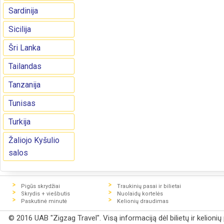
Sardinija
Sicilija
Šri Lanka
Tailandas
Tanzanija
Tunisas
Turkija
Žaliojo Kyšulio
salos
Pigūs skrydžiai
Traukinių pasai ir bilietai
Skrydis + viešbutis
Nuolaidų kortelės
Paskutinė minutė
Kelionių draudimas
© 2016 UAB "Zigzag Travel". Visą informaciją dėl bilietų ir kelioni