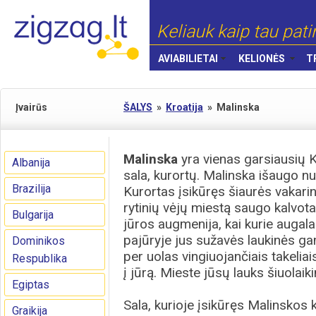
Keliauk kaip tau pati
AVIABILIETAI
KELIONĖS
T
Įvairūs
ŠALYS
»
Kroatija
»
Malinska
Malinska
yra vienas garsiausių 
Albanija
sala, kurortų. Malinska išaugo n
Brazilija
Kurortas įsikūręs šiaurės vakari
rytinių vėjų miestą saugo kalvot
Bulgarija
jūros augmenija, kai kurie augalai
pajūryje jus sužavės laukinės gam
Dominikos
per uolas vingiuojančiais takeliai
Respublika
į jūrą. Mieste jūsų lauks šiuolai
Egiptas
Sala, kurioje įsikūręs Malinskos k
Graikija