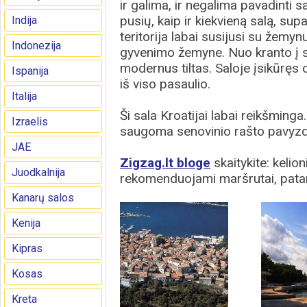
ir galima, ir negalima pavadinti sa
pusių, kaip ir kiekvieną salą, su
Indija
teritorija labai susijusi su žemyn
Indonezija
gyvenimo žemyne. Nuo kranto į sa
modernus tiltas. Saloje įsikūręs o
Ispanija
iš viso pasaulio.
Italija
Ši sala Kroatijai labai reikšminga
Izraelis
saugoma senovinio rašto pavyzdž
JAE
Zigzag.lt bloge
skaitykite: kelion
Juodkalnija
rekomenduojami maršrutai, patar
Kanarų salos
Kenija
Kipras
Kosas
Kreta