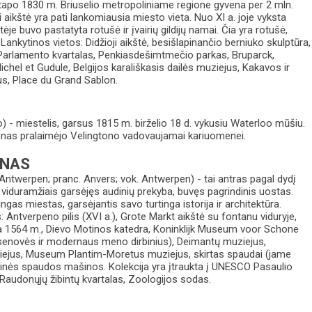
tapo 1830 m. Briuselio metropoliniame regione gyvena per 2 mln.
i aikštė yra pati lankomiausia miesto vieta. Nuo XI a. joje vyksta
tėje buvo pastatyta rotušė ir įvairių gildijų namai. Čia yra rotušė,
Lankytinos vietos: Didžioji aikštė, besišlapinančio berniuko skulptūra,
 Parlamento kvartalas, Penkiasdešimtmečio parkas, Bruparck,
chel et Gudule, Belgijos karališkasis dailės muziejus, Kakavos ir
s, Place du Grand Sablon.
) - miestelis, garsus 1815 m. birželio 18 d. vykusiu Waterloo mūšiu.
nas pralaimėjo Velingtono vadovaujamai kariuomenei.
ENAS
Antwerpen; pranc. Anvers; vok. Antwerpen) - tai antras pagal dydį
 viduramžiais garsėjęs audinių prekyba, buvęs pagrindinis uostas.
ngas miestas, garsėjantis savo turtinga istorija ir architektūra.
: Antverpeno pilis (XVI a.), Grote Markt aikštė su fontanu viduryje,
a 1564 m., Dievo Motinos katedra, Koninklijk Museum voor Schone
enovės ir modernaus meno dirbinius), Deimantų muziejus,
iejus, Museum Plantim-Moretus muziejus, skirtas spaudai (jame
nės spaudos mašinos. Kolekcija yra įtraukta į UNESCO Pasaulio
Raudonųjų žibintų kvartalas, Zoologijos sodas.