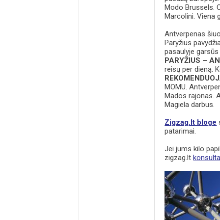
Modo Brussels. O
Marcolini. Viena 
Antverpenas šiuo 
Paryžius pavydžia
pasaulyje garsūs 
PARYŽIUS – A
reisų per dieną. 
REKOMENDUO
MOMU. Antverpe
Mados rajonas. A
Magiela darbus.
Zigzag.lt bloge
s
patarimai.
Jei jums kilo papi
zigzag.lt
konsult