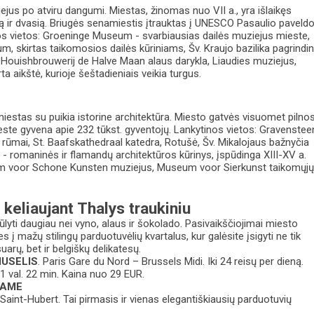
jus po atviru dangumi. Miestas, žinomas nuo VII a., yra išlaikęs
ą ir dvasią. Briugės senamiestis įtrauktas į UNESCO Pasaulio paveld
os vietos: Groeninge Museum - svarbiausias dailės muziejus mieste,
 skirtas taikomosios dailės kūriniams, Šv. Kraujo bazilika pagrindi
 Houishbrouwerij de Halve Maan alaus darykla, Liaudies muziejus,
urta aikštė, kurioje šeštadieniais veikia turgus.
estas su puikia istorine architektūra. Miesto gatvės visuomet pilno
este gyvena apie 232 tūkst. gyventojų. Lankytinos vietos: Gravenstee
ų rūmai, St. Baafskathedraal katedra, Rotušė, Šv. Mikalojaus bažnyčia
) - romaninės ir flamandų architektūros kūrinys, įspūdinga XIII-XV a.
m voor Schone Kunsten muziejus, Museum voor Sierkunst taikomųj
- keliaujant Thalys traukiniu
iūlyti daugiau nei vyno, alaus ir šokolado. Pasivaikščiojimai miesto
 į mažų stilingų parduotuvėlių kvartalus, kur galėsite įsigyti ne tik
uarų, bet ir belgiškų delikatesų.
IUSELIS
. Paris Gare du Nord – Brussels Midi. Iki 24 reisų per dieną.
1 val. 22 min. Kaina nuo 29 EUR.
JAME
Saint-Hubert. Tai pirmasis ir vienas elegantiškiausių parduotuvių