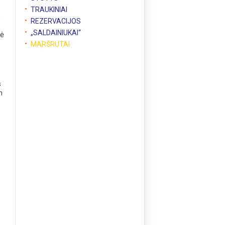
TRAUKINIAI
o
REZERVACIJOS
„SALDAINIUKAI“
nė
MARŠRUTAI
s
n
ų