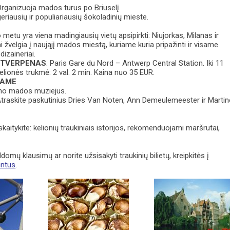
rganizuoja mados turus po Briuselį.
geriausių ir populiariausių šokoladinių mieste.
metu yra viena madingiausių vietų apsipirkti: Niujorkas, Milanas ir
i žvelgia į naująjį mados miestą, kuriame kuria pripažinti ir visame
dizaineriai.
NTVERPENAS
. Paris Gare du Nord – Antwerp Central Station. Iki 11
Kelionės trukmė: 2 val. 2 min. Kaina nuo 35 EUR.
JAME
no mados muziejus.
traskite paskutinius Dries Van Noten, Ann Demeulemeester ir Marti
kaitykite: kelionių traukiniais istorijos, rekomenduojami maršrutai,
ldomų klausimų ar norite užsisakyti traukinių bilietų, kreipkitės į
antus
.