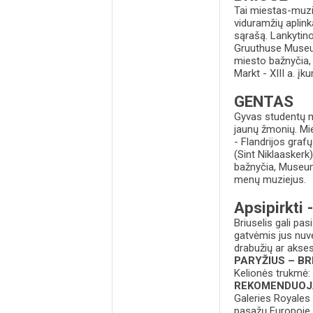
Tai miestas-muzie
viduramžių aplink
sąrašą. Lankytin
Gruuthuse Museum,
miesto bažnyčia,
Markt - XIII a. įk
GENTAS
Gyvas studentų mi
jaunų žmonių. Mi
- Flandrijos graf
(Sint Niklaaskerk
bažnyčia, Museu
menų muziejus.
Apsipirkti 
Briuselis gali pas
gatvėmis jus nuves
drabužių ar akses
PARYŽIUS – BR
Kelionės trukmė: 
REKOMENDUO
Galeries Royales 
pasažų Europoje.