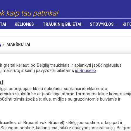
k kaip tau patinka!
TAI
KELIONĖS
TRAUKINIŲ BILIETAI
STOVYKLOS
KIT
A
»
MARŠRUTAI
r greitai keliauti po Belgiją traukiniais ir aplankyti įspūdingiausius
ų maršrutų ir kainų pavyzdžiai bilietams
iš Briuselio
.
I
lgija asocijuojasi tik su šokoladu, sumaniai išreklamuoto
berniuko skulptūrėle ar įspūdinga atomo formos metaline konstrukcij
būdinti trimis žodžiais: alus, midijos su gruzdintomis bulvėmis ir
Bruxelles, ol. Brussel, vok. Brüssel) - Belgijos sostinė, o taip pat ir
Sąjungos sostinė, kadangi čia įsikūrę daugybė jos institucijų. Belgijo