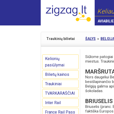
Keliau
AVIABILIE
Traukinių bilietai
ŠALYS
»
BELGIJ
Siūlome patogiai i
Kelionių
miestus. Traukini
pasiūlymai
MARŠRUTA
Bilietų kainos
Nors daugeliui Be
besišlapinančio 
Traukiniai
Belgiją galima api
šokoladas.
TVARKARAŠČIAI
BRIUSELIS
Inter Rail
Briuselis (pranc. 
faktiška Europos 
France Rail Pass