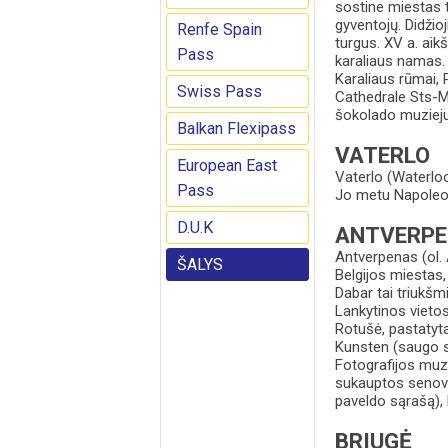
sostine miestas 
gyventojų. Didžioj
Renfe Spain
turgus. XV a. aikš
Pass
karaliaus namas. 
Karaliaus rūmai,
Swiss Pass
Cathedrale Sts-Mi
šokolado muzieju
Balkan Flexipass
VATERLO
European East
Vaterlo (Waterloo
Pass
Jo metu Napoleo
D.U.K
ANTVERP
Antverpenas (ol. 
ŠALYS
Belgijos miestas,
Dabar tai triukšmi
Lankytinos vietos
Rotušė, pastatyt
Kunsten (saugo s
Fotografijos muz
sukauptos senovi
paveldo sąrašą), 
BRIUGĖ