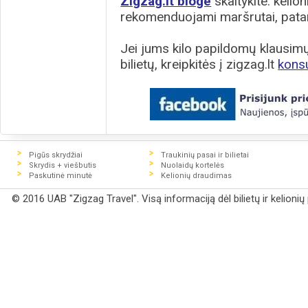
Zigzag.lt bloge
skaitykite: kelion
rekomenduojami maršrutai, patar
Jei jums kilo papildomų klausimų 
bilietų, kreipkitės į zigzag.lt
kons
Pigūs skrydžiai
Traukinių pasai ir bilietai
Skrydis + viešbutis
Nuolaidų kortelės
Paskutinė minutė
Kelionių draudimas
© 2016 UAB "Zigzag Travel". Visą informaciją dėl bilietų ir kelioni