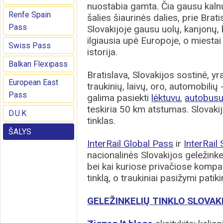
nuostabia gamta. Čia gausu kalnų
Renfe Spain
šalies šiaurinės dalies, prie Bra
Pass
Slovakijoje gausu uolų, kanjonų, 
ilgiausia upė Europoje, o miestai
Swiss Pass
istorija.
Balkan Flexipass
Bratislava, Slovakijos sostinė, yr
European East
traukinių, laivų, oro, automobilių 
Pass
galima pasiekti
lėktuvu
,
autobus
teskiria 50 km atstumas. Slovakij
D.U.K
tinklas.
ŠALYS
InterRail Global Pass
ir
InterRail
nacionalinės Slovakijos geležink
bei kai kuriose privačiose kompani
tinklą, o traukiniai pasižymi pati
GELEŽINKELIŲ TINKLO SLOVAK