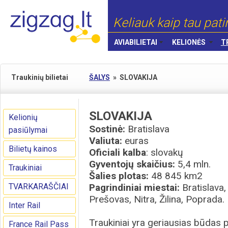
Keliauk kaip tau pati
AVIABILIETAI
KELIONĖS
T
Traukinių bilietai
ŠALYS
»
SLOVAKIJA
SLOVAKIJA
Kelionių
Sostinė:
Bratislava
pasiūlymai
Valiuta:
euras
Bilietų kainos
Oficiali kalba
: slovakų
Gyventojų skaičius:
5,4 mln.
Traukiniai
Šalies plotas:
48 845 km2
TVARKARAŠČIAI
Pagrindiniai miestai:
Bratislava,
Prešovas, Nitra, Žilina, Poprada.
Inter Rail
Traukiniai yra geriausias būdas p
France Rail Pass