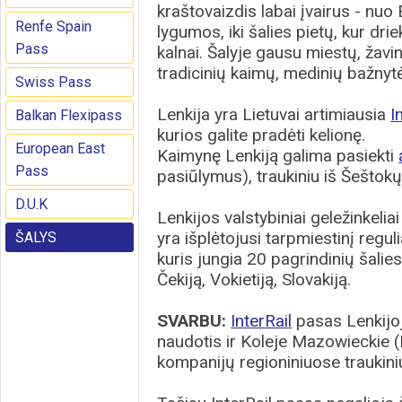
kraštovaizdis labai įvairus - nuo 
Renfe Spain
lygumos, iki šalies pietų, kur dri
Pass
kalnai. Šalyje gausu miestų, žavi
tradicinių kaimų, medinių bažnytė
Swiss Pass
Lenkija yra Lietuvai artimiausia
I
Balkan Flexipass
kurios galite pradėti kelionę.
European East
Kaimynę Lenkiją galima pasiekti
Pass
pasiūlymus), traukiniu iš Šeštokų
D.U.K
Lenkijos valstybiniai geležinkeli
yra išplėtojusi tarpmiestinį regulia
ŠALYS
kuris jungia 20 pagrindinių šalies
Čekiją, Vokietiją, Slovakiją.
SVARBU:
InterRail
pasas Lenkijoje
naudotis ir Koleje Mazowieckie 
kompanijų regioniniuose traukini