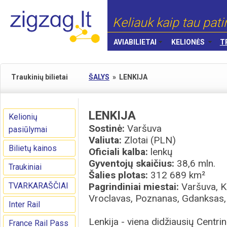
Keliauk kaip tau pati
AVIABILIETAI
KELIONĖS
T
Traukinių bilietai
ŠALYS
»
LENKIJA
LENKIJA
Kelionių
Sostinė:
Varšuva
pasiūlymai
Valiuta:
Zlotai (PLN)
Bilietų kainos
Oficiali kalba:
lenkų
Gyventojų skaičius:
38,6 mln.
Traukiniai
Šalies plotas:
312 689 km²
TVARKARAŠČIAI
Pagrindiniai miestai:
Varšuva, K
Vroclavas, Poznanas, Gdanksas,
Inter Rail
Lenkija - viena didžiausių Centr
France Rail Pass