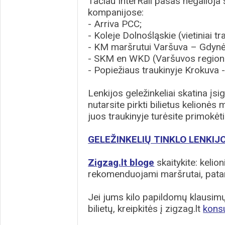
Tačiau InterRail pasas negalioja 
kompanijose:
- Arriva PCC;
- Koleje Dolnośląskie (vietiniai tr
- KM maršrutui Varšuva – Gdynė
- SKM en WKD (Varšuvos region
- Popiežiaus traukinyje Krokuva
Lenkijos geležinkeliai skatina įsig
nutarsite pirkti bilietus kelionės
juos traukinyje turėsite primokėt
GELEŽINKELIŲ TINKLO LENKIJ
Zigzag.lt bloge
skaitykite: kelion
rekomenduojami maršrutai, patar
Jei jums kilo papildomų klausimų 
bilietų, kreipkitės į zigzag.lt
kons