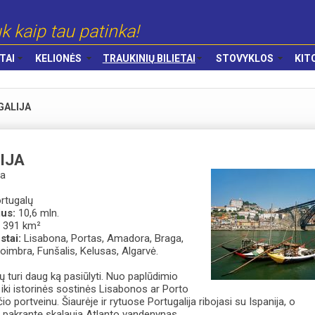
k kaip tau patinka!
TAI
KELIONĖS
TRAUKINIŲ BILIETAI
STOVYKLOS
KIT
ALIJA
IJA
na
rtugalų
ius:
10,6 mln.
 391 km²
stai:
Lisabona, Portas, Amadora, Braga,
Koimbra, Funšalis, Kelusas, Algarvė.
sų turi daug ką pasiūlyti. Nuo paplūdimio
 iki istorinės sostinės Lisabonos ar Porto
o portveinu. Šiaurėje ir rytuose Portugalija ribojasi su Ispanija, o
nę pakrantę skalauja Atlanto vandenynas.