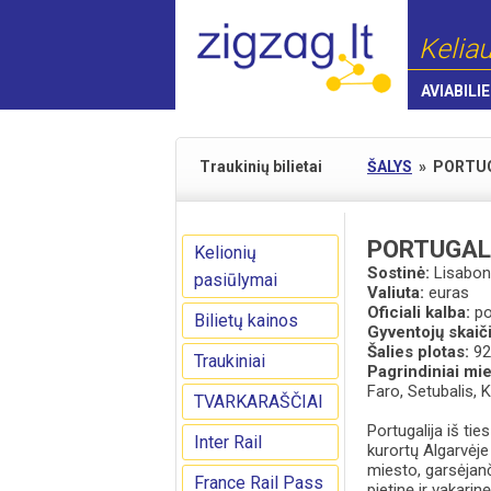
Keliau
AVIABILIE
Traukinių bilietai
ŠALYS
»
PORTUG
PORTUGAL
Kelionių
Sostinė:
Lisabo
pasiūlymai
Valiuta:
euras
Oficiali kalba:
po
Bilietų kainos
Gyventojų skaič
Šalies plotas:
92
Traukiniai
Pagrindiniai mie
Faro, Setubalis, 
TVARKARAŠČIAI
Portugalija iš tie
Inter Rail
kurortų Algarvėje
miesto, garsėjanči
France Rail Pass
pietinę ir vakari