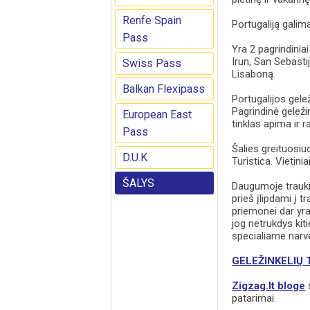
Renfe Spain
Portugaliją galim
Pass
Yra 2 pagrindiniai
Irun, San Sebasti
Swiss Pass
Lisaboną.
Balkan Flexipass
Portugalijos gel
Pagrindinė geležin
European East
tinklas apima ir 
Pass
Šalies greituosi
D.U.K
Turistica. Vietinia
ŠALYS
Daugumoje traukini
prieš įlipdami į t
priemonei dar yra 
jog netrukdys kit
specialiame narve
GELEŽINKELIŲ
Zigzag.lt bloge
s
patarimai.