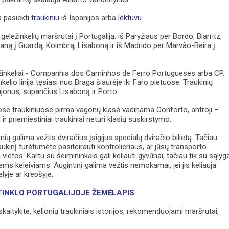
a pasiekti
traukiniu
iš Ispanijos arba
lėktuvu
.
 geležinkelių maršrutai į Portugaliją: iš Paryžiaus per Bordo, Biarritz,
janą į Guardą, Koimbrą, Lisaboną ir iš Madrido per Marvão-Beira į
ežinkeliai - Companhia dos Caminhos de Ferro Portugueses arba CP.
kelio linija tęsiasi nuo Braga šiaurėje iki Faro pietuose. Traukinių
rajonus, supančius Lisaboną ir Porto.
uose traukiniuose pirma vagonų klasė vadinama Conforto, antroji –
i ir priemiestiniai traukiniai neturi klasių suskirstymo.
ų galima vežtis dviračius įsigijus specialų dviračio bilietą. Tačiau
raukinį turėtumėte pasiteirauti kontrolieriaus, ar jūsų transporto
vietos. Kartu su šeimininkais gali keliauti gyvūnai, tačiau tik su sąlyg
iems keleiviams. Augintinį galima vežtis nemokamai, jei jis keliauja
lyje ar krepšyje.
 TINKLO PORTUGALIJOJE ŽEMĖLAPIS
kaitykite: kelionių traukiniais istorijos, rekomenduojami maršrutai,