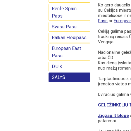
Ko gero daugelis 
Renfe Spain
su Čekijos miestų
miesteliuose ir 
Pass
Pass
ar
European
Swiss Pass
Čekiją galima pas
traukinių reisais Č
Balkan Flexipass
Vengrija.
European East
Nacionalinė gele
Pass
arba ČD.
Kas dieną įvyksta 
D.U.K
nuo mažų romantišk
ŠALYS
Tarptautiniuose, 
įrengtos vietos m
Dviračius galima v
GELEŽINKELIŲ 
Zigzag.lt bloge
s
patarimai.