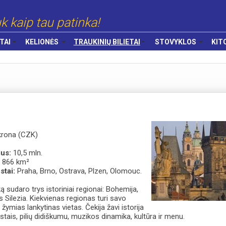
k kaip tau patinka!
TAI
KELIONĖS
TRAUKINIŲ BILIETAI
STOVYKLOS
KIT
krona (CZK)
ius:
10,5 mln.
 866 km²
stai:
Praha, Brno, Ostrava, Plzen, Olomouc.
ą sudaro trys istoriniai regionai: Bohemija,
s Silezia. Kiekvienas regionas turi savo
s, žymias lankytinas vietas. Čekija žavi istorija
stais, pilių didiškumu, muzikos dinamika, kultūra ir menu.