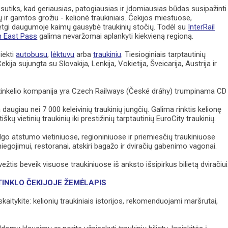
sutiks, kad geriausias, patogiausias ir įdomiausias būdas susipažinti
 ir gamtos grožiu - kelionė traukiniais. Čekijos miestuose,
netgi daugumoje kaimų gausybė traukinių stočių. Todėl su
InterRail
 East Pass
galima nevaržomai aplankyti kiekvieną regioną.
iekti
autobusu
,
lėktuvu
arba
traukiniu
. Tiesioginiais tarptautinių
ekija sujungta su Slovakija, Lenkija, Vokietija, Šveicarija, Austrija ir
žinkelio kompanija yra Czech Railways (České dráhy) trumpinama CD
daugiau nei 7 000 keleivinių traukinių jungčių. Galima rinktis kelionę
ų vietinių traukinių iki prestižinių tarptautinių EuroCity traukinių.
ilgo atstumo vietiniuose, regioniniuose ir priemiesčių traukiniuose
iegojimui, restoranai, atskiri bagažo ir dviračių gabenimo vagonai.
ežtis beveik visuose traukiniuose iš anksto išsipirkus bilietą dviračiui
TINKLO ČEKIJOJE ŽEMĖLAPIS
kaitykite: kelionių traukiniais istorijos, rekomenduojami maršrutai,