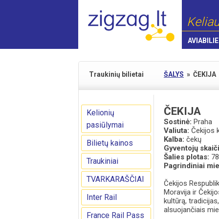
Keliau
AVIABILIE
Traukinių bilietai
ŠALYS
»
ČEKIJA
ČEKIJA
Kelionių
Sostinė:
Praha
pasiūlymai
Valiuta:
Čekijos 
Kalba:
čekų
Bilietų kainos
Gyventojų skaič
Šalies plotas:
78
Traukiniai
Pagrindiniai mie
TVARKARAŠČIAI
Čekijos Respublik
Moravija ir Čekijo
Inter Rail
kultūrą, tradicija
alsuojančiais mie
France Rail Pass