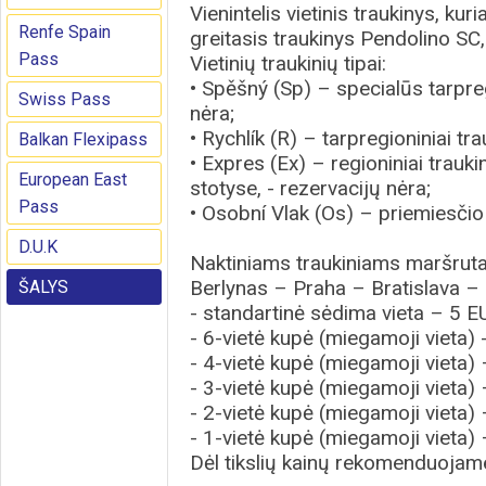
Vienintelis vietinis traukinys, kur
Renfe Spain
greitasis traukinys Pendolino SC,
Pass
Vietinių traukinių tipai:
• Spěšný (Sp) – specialūs tarpreg
Swiss Pass
nėra;
• Rychlík (R) – tarpregioniniai tra
Balkan Flexipass
• Expres (Ex) – regioniniai traukin
European East
stotyse, - rezervacijų nėra;
Pass
• Osobní Vlak (Os) – priemiesčio 
D.U.K
Naktiniams traukiniams maršruta
Berlynas – Praha – Bratislava –
ŠALYS
- standartinė sėdima vieta – 5 E
- 6-vietė kupė (miegamoji vieta) 
- 4-vietė kupė (miegamoji vieta)
- 3-vietė kupė (miegamoji vieta)
- 2-vietė kupė (miegamoji vieta)
- 1-vietė kupė (miegamoji vieta)
Dėl tikslių kainų rekomenduojame 