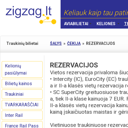
Keliauk kaip tau pati
AVIABILIETAI
KELIONĖS
T
Traukinių bilietai
ŠALYS
»
ČEKIJA
»
REZERVACIJOS
REZERVACIJOS
Kelionių
Vietos rezervacija privaloma šiu
pasiūlymai
• Intercity (IC), EuroCity (EC) trau
Bilietų kainos
a ir II-a klasės vietų rezervacij
• SC SuperCity greituosiuose trau
Traukiniai
a, tiek II-a klase kainuoja 7 EUR. 
TVARKARAŠČIAI
II-a klasės vietų rezervacija kain
kainą įskaičiuotas maistas ir gėri
Inter Rail
Vietiniuose traukiniuose rezervac
France Rail Pass