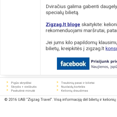
Dviračius galima gabenti daugelyje
specialų bilietą.
Zigzag.lt bloge
skaitykite: kelion
rekomenduojami maršrutai, patar
Jei jums kilo papildomų klausimų 
bilietų, kreipkitės į zigzag.lt
kons
Pigūs skrydžiai
Traukinių pasai ir bilietai
Skrydis + viešbutis
Nuolaidų kortelės
Paskutinė minutė
Kelionių draudimas
© 2016 UAB "Zigzag Travel". Visą informaciją dėl bilietų ir kelioni