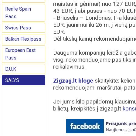
maistas ir gėrimai) nuo 127 EUR,
Renfe Spain
43 EUR, į abi puses - nuo 70 EUR
Pass
- Briuselis – Londonas. II-a kla
EUR, jaunimui iki 26 m. į vieną p
Swiss Pass
EUR.
Dėl tikslių kainų rekomenduojame 
Balkan Flexipass
European East
Dauguma kompanijų leidžia gabent
Pass
visgi rekomenduojame pasitikslin
reikalavimus.
D.U.K
Zigzag.lt bloge
skaitykite: kelion
ŠALYS
rekomenduojami maršrutai, patar
Jei jums kilo papildomų klausimų 
bilietų, kreipkitės į zigzag.lt
kons