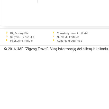
Pigūs skrydžiai
Traukinių pasai ir bilietai
Skrydis + viešbutis
Nuolaidų kortelės
Paskutinė minutė
Kelionių draudimas
© 2016 UAB "Zigzag Travel". Visą informaciją dėl bilietų ir kelioni