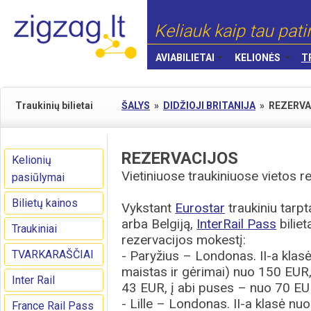
Keliauk kaip tau pati
AVIABILIETAI
KELIONĖS
T
Traukinių bilietai
ŠALYS
»
DIDŽIOJI BRITANIJA
»
REZERVA
REZERVACIJOS
Kelionių
Vietiniuose traukiniuose vietos r
pasiūlymai
Bilietų kainos
Vykstant
Eurostar
traukiniu tarpt
arba Belgiją,
InterRail Pass
biliet
Traukiniai
rezervacijos mokestį:
TVARKARAŠČIAI
- Paryžius – Londonas. II-a klasė
maistas ir gėrimai) nuo 150 EUR,
Inter Rail
43 EUR, į abi puses – nuo 70 EU
- Lille – Londonas. II-a klasė nuo
France Rail Pass