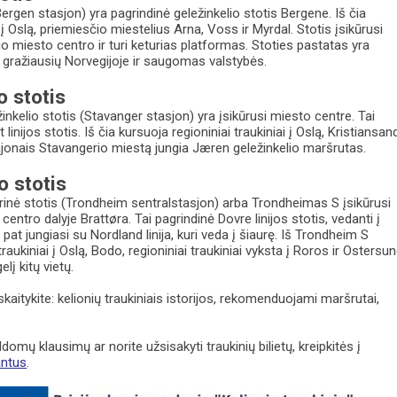
ergen stasjon) yra pagrindinė geležinkelio stotis Bergene. Iš čia
i į Oslą, priemiesčio miestelius Arna, Voss ir Myrdal. Stotis įsikūrusi
uo miesto centro ir turi keturias platformas. Stoties pastatas yra
 gražiausių Norvegijoje ir saugomas valstybės.
o stotis
inkelio stotis (Stavanger stasjon) yra įsikūrusi miesto centre. Tai
 linijos stotis. Iš čia kursuoja regioniniai traukiniai į Oslą, Kristiansan
ajonais Stavangerio miestą jungia Jæren geležinkelio maršrutas.
 stotis
inė stotis (Trondheim sentralstasjon) arba Trondheimas S įsikūrusi
centro dalyje Brattøra. Tai pagrindinė Dovre linijos stotis, vedanti į
p pat jungiasi su Nordland linija, kuri veda į šiaurę. Iš Trondheim S
 traukiniai į Oslą, Bodo, regioniniai traukiniai vyksta į Roros ir Ostersu
elį kitų vietų.
kaitykite: kelionių traukiniais istorijos, rekomenduojami maršrutai,
ldomų klausimų ar norite užsisakyti traukinių bilietų, kreipkitės į
antus
.