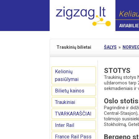
Keliau
AVIABILIE
Traukinių bilietai
ŠALYS
»
NORVEG
STOTYS
Kelionių
Traukinių stotys 
pasiūlymai
uždaromos tarp 22
sekmadieniais ir 
Bilietų kainos
Oslo stotis
Traukiniai
Pagrindinė ir did
Central-Stasjon),
TVARKARAŠČIAI
tolimojo susisiek
Stokholmą, Getebo
Inter Rail
Bergeno st
France Rail Pass