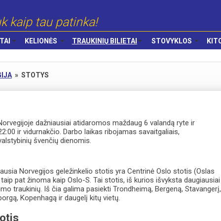
k kaip tau patinka!
TAI
KELIONĖS
TRAUKINIŲ BILIETAI
STOVYKLOS
KIT
IJA
»
STOTYS
Norvegijoje dažniausiai atidaromos maždaug 6 valandą ryte ir
:00 ir vidurnakčio. Darbo laikas ribojamas savaitgaliais,
valstybinių švenčių dienomis.
žiausia Norvegijos geležinkelio stotis yra Centrinė Oslo stotis (Oslas
 taip pat žinoma kaip Oslo-S. Tai stotis, iš kurios išvyksta daugiausiai
imo traukinių. Iš čia galima pasiekti Trondheimą, Bergeną, Stavangerį
rgą, Kopenhagą ir daugelį kitų vietų.
otis