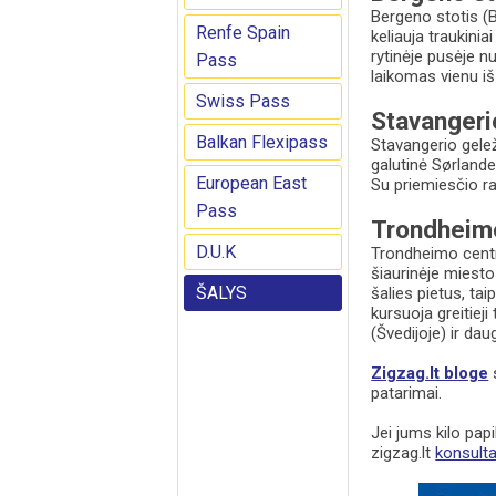
Bergeno stotis (B
Renfe Spain
keliauja traukinia
rytinėje pusėje n
Pass
laikomas vienu iš
Swiss Pass
Stavangeri
Balkan Flexipass
Stavangerio gelež
galutinė Sørlandet
European East
Su priemiesčio r
Pass
Trondheimo
D.U.K
Trondheimo centr
šiaurinėje miesto 
ŠALYS
šalies pietus, tai
kursuoja greitieji
(Švedijoje) ir daug
Zigzag.lt bloge
s
patarimai.
Jei jums kilo papi
zigzag.lt
konsult