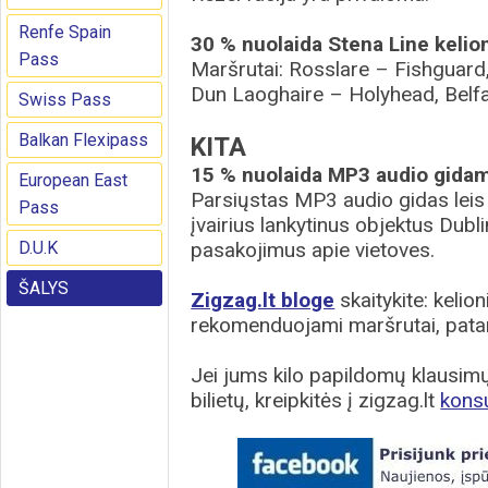
Renfe Spain
30 % nuolaida Stena Line kelione
Pass
Maršrutai: Rosslare – Fishguard,
Dun Laoghaire – Holyhead, Belfas
Swiss Pass
Balkan Flexipass
KITA
15 % nuolaida MP3 audio gida
European East
Parsiųstas MP3 audio gidas leis j
Pass
įvairius lankytinus objektus Dublin
D.U.K
pasakojimus apie vietoves.
ŠALYS
Zigzag.lt bloge
skaitykite: kelion
rekomenduojami maršrutai, patar
Jei jums kilo papildomų klausimų 
bilietų, kreipkitės į zigzag.lt
kons