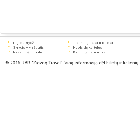
Pigūs skrydžiai
Traukinių pasai ir bilietai
Skrydis + viešbutis
Nuolaidų kortelės
Paskutinė minutė
Kelionių draudimas
© 2016 UAB "Zigzag Travel". Visą informaciją dėl bilietų ir kelioni