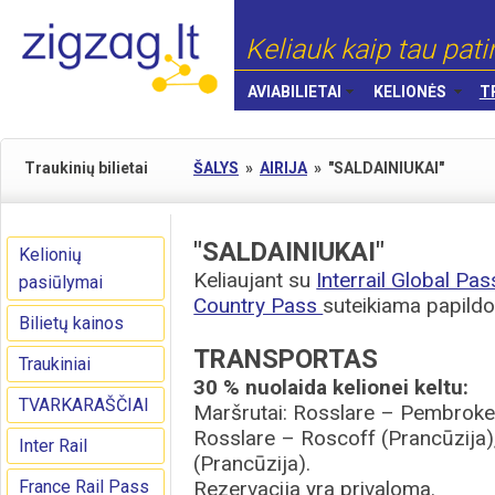
Keliauk kaip tau pati
AVIABILIETAI
KELIONĖS
T
Traukinių bilietai
ŠALYS
»
AIRIJA
»
"SALDAINIUKAI"
"SALDAINIUKAI"
Kelionių
Keliaujant su
Interrail Global Pa
pasiūlymai
Country Pass
suteikiama papild
Bilietų kainos
TRANSPORTAS
Traukiniai
30 % nuolaida kelionei keltu:
TVARKARAŠČIAI
Maršrutai: Rosslare – Pembroke,
Rosslare – Roscoff (Prancūzija
Inter Rail
(Prancūzija).
France Rail Pass
Rezervacija yra privaloma.