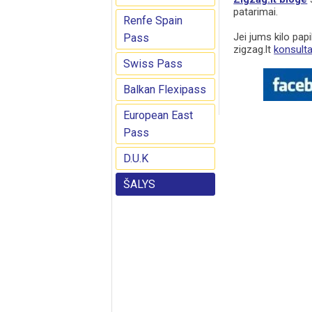
patarimai.
Renfe Spain
Jei jums kilo papi
Pass
zigzag.lt
konsult
Swiss Pass
Balkan Flexipass
European East
Pass
D.U.K
ŠALYS