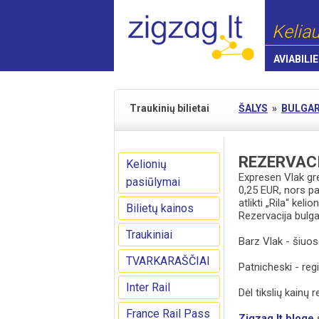
Keliau
AVIABILIE
Traukinių bilietai
ŠALYS
»
BULGAR
REZERVAC
Kelionių
Expresen Vlak gre
pasiūlymai
0,25 EUR, nors pa
atlikti „Rila“ keli
Bilietų kainos
Rezervacija bulg
Traukiniai
Barz Vlak - šiuos
TVARKARAŠČIAI
Patnicheski - reg
Inter Rail
Dėl tikslių kainų
France Rail Pass
Zigzag.lt bloge
s