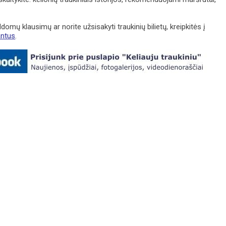
ldomų klausimų ar norite užsisakyti traukinių bilietų, kreipkitės į
antus
.