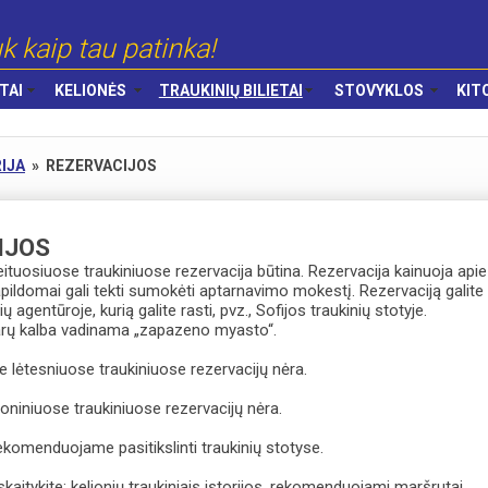
k kaip tau patinka!
TAI
KELIONĖS
TRAUKINIŲ BILIETAI
STOVYKLOS
KIT
IJA
»
REZERVACIJOS
IJOS
ituosiuose traukiniuose rezervacija būtina. Rezervacija kainuoja apie
pildomai gali tekti sumokėti aptarnavimo mokestį. Rezervaciją galite
onių agentūroje, kurią galite rasti, pvz., Sofijos traukinių stotyje.
arų kalba vadinama „zapazeno myasto“.
e lėtesniuose traukiniuose rezervacijų nėra.
ioniniuose traukiniuose rezervacijų nėra.
 rekomenduojame pasitikslinti traukinių stotyse.
kaitykite: kelionių traukiniais istorijos, rekomenduojami maršrutai,