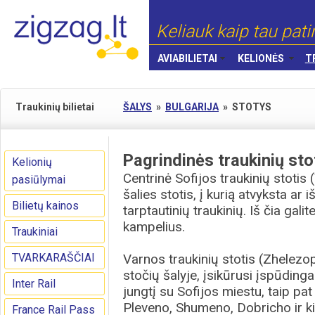
Keliauk kaip tau pati
AVIABILIETAI
KELIONĖS
T
Traukinių bilietai
ŠALYS
»
BULGARIJA
»
STOTYS
Pagrindinės traukinių sto
Kelionių
Centrinė Sofijos traukinių stotis
pasiūlymai
šalies stotis, į kurią atvyksta ar
Bilietų kainos
tarptautinių traukinių. Iš čia gali
kampelius.
Traukiniai
TVARKARAŠČIAI
Varnos traukinių stotis (Zhelezo
stočių šalyje, įsikūrusi įspūdinga
Inter Rail
jungtį su Sofijos miestu, taip pa
Pleveno, Shumeno, Dobricho ir ki
France Rail Pass