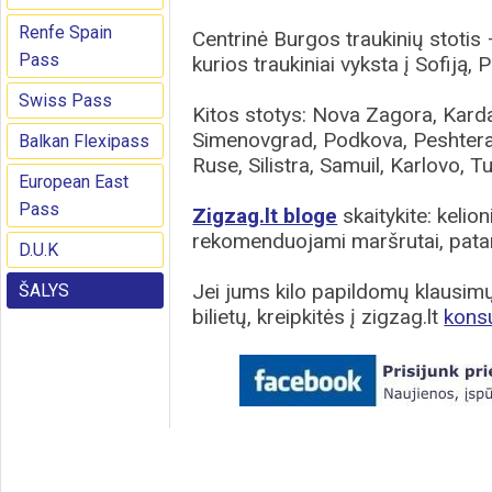
Renfe Spain
Centrinė Burgos traukinių stotis –
Pass
kurios traukiniai vyksta į Sofiją, 
Swiss Pass
Kitos stotys: Nova Zagora, Kard
Simenovgrad, Podkova, Peshtera,
Balkan Flexipass
Ruse, Silistra, Samuil, Karlovo, Tu
European East
Pass
Zigzag.lt bloge
skaitykite: kelion
rekomenduojami maršrutai, patar
D.U.K
Jei jums kilo papildomų klausimų 
ŠALYS
bilietų, kreipkitės į zigzag.lt
kons