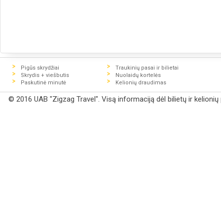
Pigūs skrydžiai
Traukinių pasai ir bilietai
Skrydis + viešbutis
Nuolaidų kortelės
Paskutinė minutė
Kelionių draudimas
© 2016 UAB "Zigzag Travel". Visą informaciją dėl bilietų ir kelioni