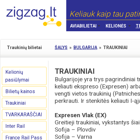
Keliauk kaip tau pati
AVIABILIETAI
KELIONĖS
T
Traukinių bilietai
ŠALYS
»
BULGARIJA
»
TRAUKINIAI
TRAUKINIAI
Kelionių
Bulgarijoje yra trys pagrindiniai
pasiūlymai
keliauti ekspreso (Expresen) arba 
Bilietų kainos
vengti vietos traukinių (Patnichesk
perkrauti. Ir stenkitės keliauti I-ąj
Traukiniai
TVARKARAŠČIAI
Expresen Vlak (EX)
Greitieji traukiniai, vykstantys ši
Inter Rail
Sofija – Plovdiv
Sofija – Varna
France Rail Pass