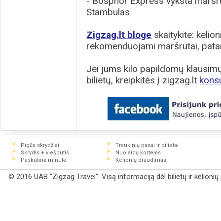
- Bosphor Express vyksta maršr
Stambulas
Zigzag.lt bloge
skaitykite: kelion
rekomenduojami maršrutai, patar
Jei jums kilo papildomų klausimų 
bilietų, kreipkitės į zigzag.lt
kons
Pigūs skrydžiai
Traukinių pasai ir bilietai
Skrydis + viešbutis
Nuolaidų kortelės
Paskutinė minutė
Kelionių draudimas
© 2016 UAB "Zigzag Travel". Visą informaciją dėl bilietų ir kelioni