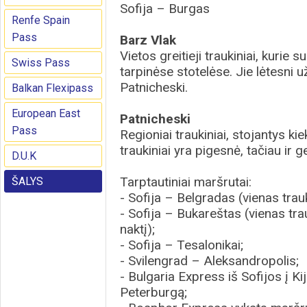
Sofija – Burgas
Renfe Spain
Pass
Barz Vlak
Vietos greitieji traukiniai, kurie
Swiss Pass
tarpinėse stotelėse. Jie lėtesni u
Patnicheski.
Balkan Flexipass
European East
Patnicheski
Pass
Regioniai traukiniai, stojantys kie
traukiniai yra pigesnė, tačiau ir g
D.U.K
Tarptautiniai maršrutai:
ŠALYS
- Sofija – Belgradas (vienas trauk
- Sofija – Bukareštas (vienas tra
naktį);
- Sofija – Tesalonikai;
- Svilengrad – Aleksandropolis;
- Bulgaria Express iš Sofijos į K
Peterburgą;